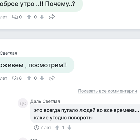
оброе утро ..!! Почему..?
 лет
0
0
Светлая
оживем , посмотрим!!
 лет
8
0
Показать все комментарии
Даль Светлая
ДС
это всегда пугало людей во все времена..
какие угодно повороты
7 лет
1