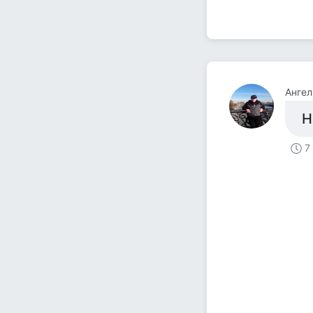
Ангел
Н
7