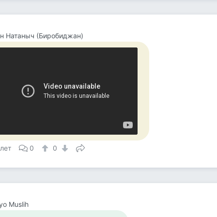
н Натаныч (Биробиджан)
 лет
0
0
yo Muslih