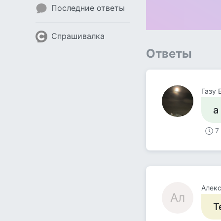
Последние ответы
Спрашивалка
Ответы
Газу 
а
7
Алек
Ал
Т