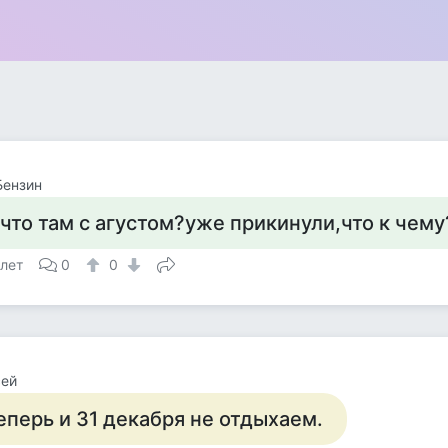
Бензин
 что там с агустом?уже прикинули,что к чему
 лет
0
0
сей
еперь и 31 декабря не отдыхаем.