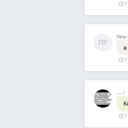
7
Пётр 
ПР
а
7
......!
К
7