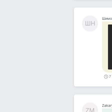
Шимо
ШН
7
Zakar
ZM