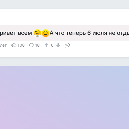
ривет всем
А что теперь 6 июля не от
 лет
108
18
0