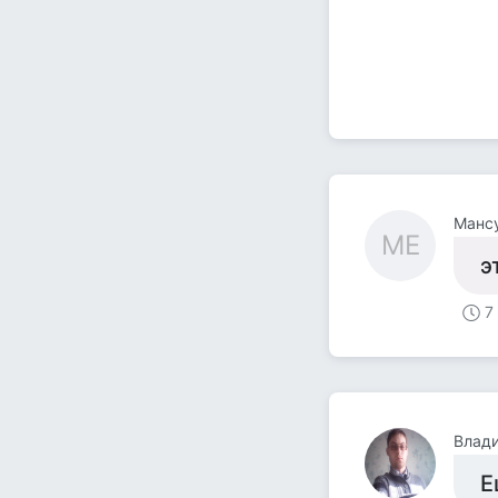
Манс
МЕ
э
7
Влад
Е