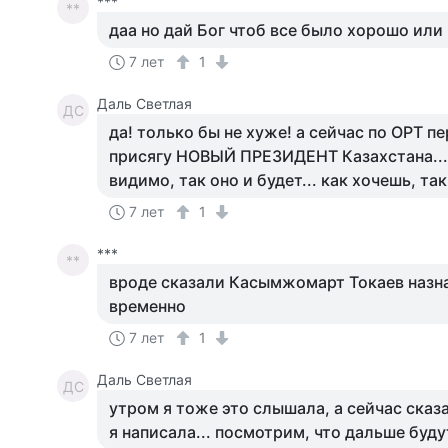
***
**
даа но дай Бог чтоб все было хорошо или
7 лет
1
Даль Светлая
ДС
да! только бы не хуже! а сейчас по ОРТ п
присягу НОВЫЙ ПРЕЗИДЕНТ Казахстана... и
видимо, так оно и будет... как хочешь, так
7 лет
1
***
**
вроде сказали Касымжомарт Токаев назна
временно
7 лет
1
Даль Светлая
ДС
утром я тоже это слышала, а сейчас сказ
я написала... посмотрим, что дальше буду