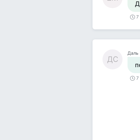
Д
7
Даль 
ДС
п
7