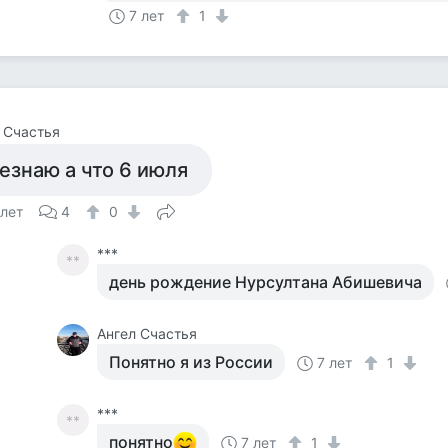
7 лет
1
 Счастья
езнаю а что 6 июля
 лет
4
0
***
**
день рождение Нурсултана Абишевича
Ангел Счастья
Понятно я из России
7 лет
1
***
**
понятно
7 лет
1