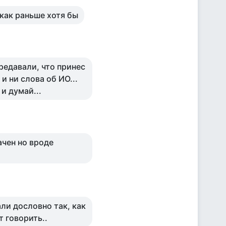
 как раньше хотя бы
ередавали, что принес
 ни слова об ИО...
 и думай...
чен но вроде
али дословно так, как
т говорить..