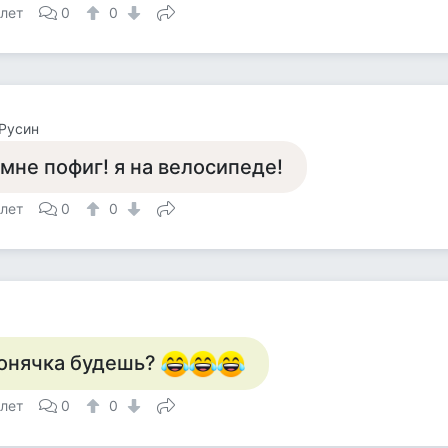
 лет
0
0
Русин
 мне пофиг! я на велосипеде!
 лет
0
0
онячка будешь?
 лет
0
0