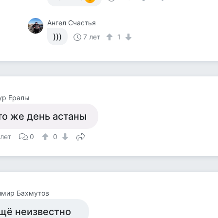
Ангел Счастья
)))
7 лет
1
ур Ералы
то же день астаны
 лет
0
0
имир Бахмутов
щё неизвестно