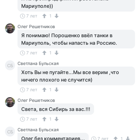
Мариуполе))
7 лет
1
Олег Решетников
Я понимаю! Порошенко ввёл танки в
Мариуполь, чтобы напасть на Россию.
7 лет
1
Светлана Бульская
СБ
Хоть Вы не пугайте...Мы все верим ,что
ничего плохого не случится)
7 лет
1
Олег Решетников
Света, вся Сибирь за вас.!!!
7 лет
1
Светлана Бульская
СБ
Олег,без комментариев...
7 лет
1