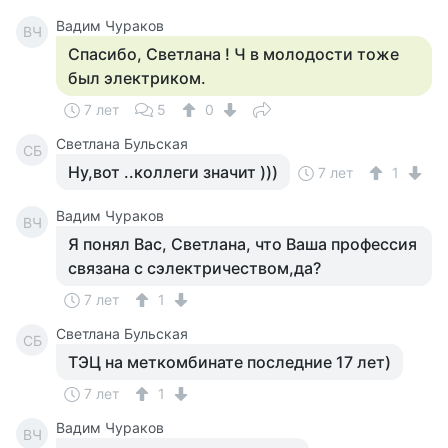
Вадим Чураков
ВЧ
Спасибо, Светлана ! Ч в молодости тоже
был электриком.
7 лет
5
0
Светлана Бульская
СБ
Ну,вот ..коллеги значит )))
7 лет
1
Вадим Чураков
ВЧ
Я понял Вас, Светлана, что Ваша профессия
связана с сэлектричеством,да?
7 лет
1
Светлана Бульская
СБ
ТЭЦ на меткомбинате последние 17 лет)
7 лет
1
Вадим Чураков
ВЧ