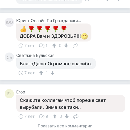
Юрист Онлайн По Гражданским Делам
ЮО
ДОБРА Вам и ЗДОРОВЬЯ!!!
7 лет
1
0
Светлана Бульская
СБ
БлагоДарю.Огромное спасибо.
7 лет
1
Егор
Ег
Скажите коллегам чтоб пореже свет
вырубали. Зима все таки..
7 лет
9
0
Показать все комментарии