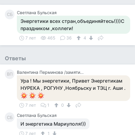
Светлана Бульская
СБ
Энергетики всех стран,объединяйтесь!)))С
праздником ,коллеги!
7 лет
465
36
4
Ответы
Валентина Перминова /замятина/
ВП
Ура ! Мы энергетики, Привет Энергетикам
НУРЕКА , РОГУНУ ,Ноябрьску и ТЭЦ г. Аши .
7 лет
1
0
Светлана Бульская
СБ
И энергетика Мариуполя!))
7 лет
1