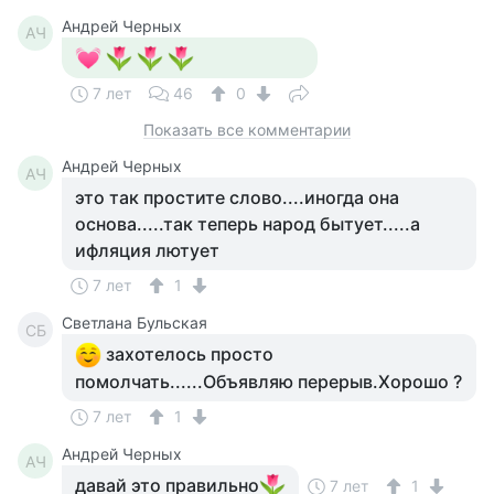
Андрей Черных
АЧ
7 лет
46
0
Показать все комментарии
Андрей Черных
АЧ
это так простите слово....иногда она
основа.....так теперь народ бытует.....а
ифляция лютует
7 лет
1
Светлана Бульская
СБ
захотелось просто
помолчать......Объявляю перерыв.Хорошо ?
7 лет
1
Андрей Черных
АЧ
давай это правильно
7 лет
1