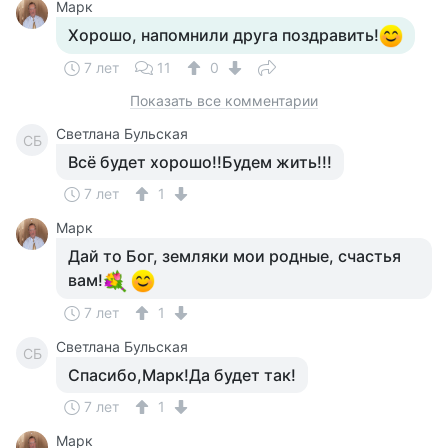
Марк
Хорошо, напомнили друга поздравить!
7 лет
11
0
Показать все комментарии
Светлана Бульская
СБ
Всё будет хорошо!!Будем жить!!!
7 лет
1
Марк
Дай то Бог, земляки мои родные, счастья
вам!
7 лет
1
Светлана Бульская
СБ
Спасибо,Марк!Да будет так!
7 лет
1
Марк