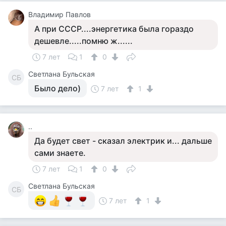
Владимир Павлов
А при СССР....энергетика была гораздо
дешевле.....помню ж......
7 лет
1
0
Светлана Бульская
СБ
Было дело)
7 лет
1
..
Да будет свет - сказал электрик и... дальше
сами знаете.
7 лет
1
0
Светлана Бульская
СБ
7 лет
1