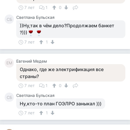
7 лет
1
0
Светлана Бульская
СБ
))Ну,так в чём дело?Продолжаем банкет
?)))
7 лет
1
Евгений Медем
ЕМ
Однако, где же электрификация все
страны?
7 лет
1
0
Светлана Бульская
СБ
Ну,кто-то план ГОЭЛРО заныкал )))
7 лет
1