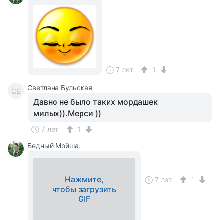
7 лет
1
Светлана Бульская
СБ
Давно не было таких мордашек
милых)).Мерси ))
7 лет
1
Бедный Мойша.
Нажмите,
7 лет
1
чтобы загрузить
GIF