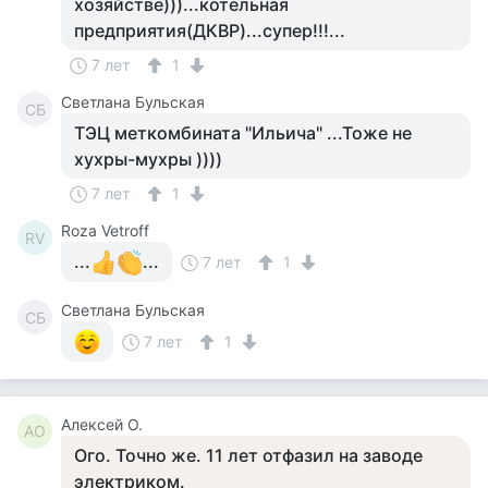
хозяйстве)))...котельная
предприятия(ДКВР)...супер!!!...
7 лет
1
Светлана Бульская
СБ
ТЭЦ меткомбината "Ильича" ...Тоже не
хухры-мухры ))))
7 лет
1
Roza Vetroff
RV
...
...
7 лет
1
Светлана Бульская
СБ
7 лет
1
Алексей О.
АО
Ого. Точно же. 11 лет отфазил на заводе
электриком.