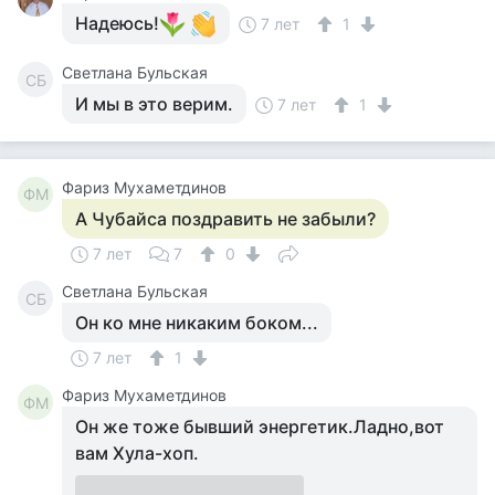
Надеюсь!
7 лет
1
Светлана Бульская
СБ
И мы в это верим.
7 лет
1
Фариз Мухаметдинов
ФМ
А Чубайса поздравить не забыли?
7 лет
7
0
Светлана Бульская
СБ
Он ко мне никаким боком...
7 лет
1
Фариз Мухаметдинов
ФМ
Он же тоже бывший энергетик.Ладно,вот
вам Хула-хоп.