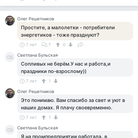
Олег Решетников
Простите, а малолетки - потребители
энергетиков - тоже празднуют?
7 лет
7
0
Светлана Бульская
СБ
Сопливых не берём.У нас и работа,и
праздники по-взрослому))
7 лет
1
Олег Решетников
Это понимаю. Вам спасибо за свет и уют в
наших домах. Я плачу своевременно.
7 лет
1
Светлана Бульская
СБ
Я на промпредприятии работала..в