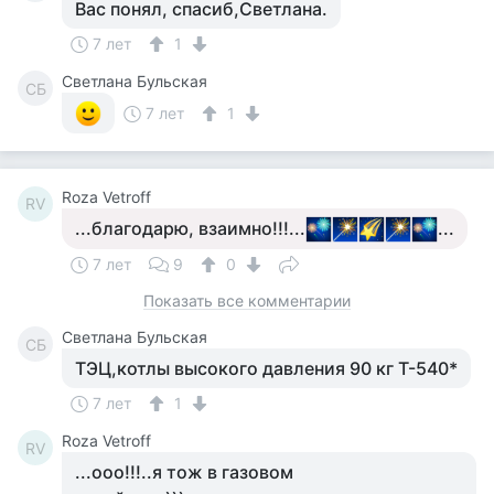
Вас понял, спасиб,Светлана.
7 лет
1
Светлана Бульская
СБ
7 лет
1
Roza Vetroff
RV
...благодарю, взаимно!!!...
...
7 лет
9
0
Показать все комментарии
Светлана Бульская
СБ
ТЭЦ,котлы высокого давления 90 кг Т-540*
7 лет
1
Roza Vetroff
RV
...ооо!!!..я тож в газовом