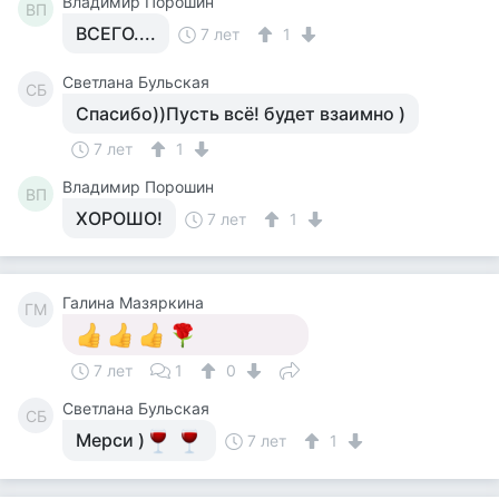
Владимир Порошин
ВП
ВСЕГО....
7 лет
1
Светлана Бульская
СБ
Спасибо))Пусть всё! будет взаимно )
7 лет
1
Владимир Порошин
ВП
ХОРОШО!
7 лет
1
Галина Мазяркина
ГМ
7 лет
1
0
Светлана Бульская
СБ
Мерси )
7 лет
1