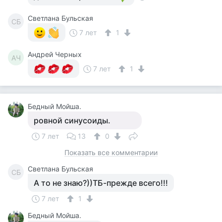
Светлана Бульская
СБ
7 лет
1
Андрей Черных
АЧ
7 лет
1
Бедный Мойша.
ровной синусоиды.
7 лет
13
0
Показать все комментарии
Светлана Бульская
СБ
А то не знаю?))ТБ-прежде всего!!!
7 лет
1
Бедный Мойша.