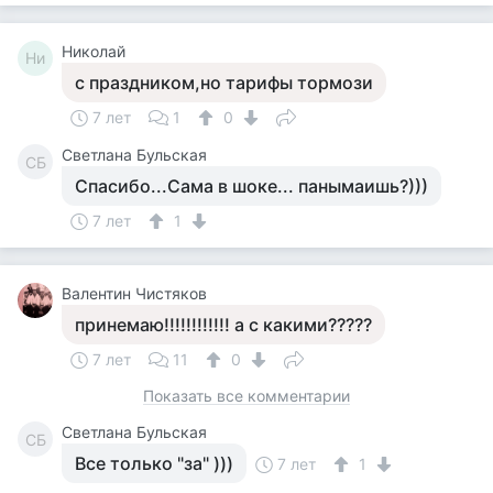
Николай
Ни
с праздником,но тарифы тормози
7 лет
1
0
Светлана Бульская
СБ
Спасибо...Сама в шоке... панымаишь?)))
7 лет
1
Валентин Чистяков
принемаю!!!!!!!!!!!! а с какими?????
7 лет
11
0
Показать все комментарии
Светлана Бульская
СБ
Все только "за" )))
7 лет
1