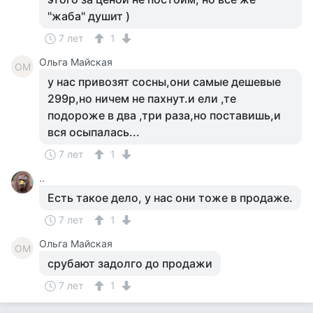
"жаба" душит )
7 лет
1
Ольга Майская
ОМ
у нас привозят сосны,они самые дешевые
299р,но ничем не пахнут.и ели ,те
подороже в два ,три раза,но поставишь,и
вся осыпалась...
7 лет
1
..
Есть такое дело, у нас они тоже в продаже.
7 лет
1
Ольга Майская
ОМ
срубают задолго до продажи
7 лет
1