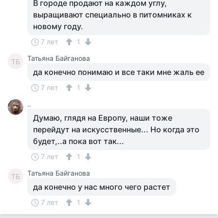
В городе продают на каждом углу,
выращивают специально в питомниках к
новому году.
7 лет
1
Татьяна Байганова
ТБ
да конечно понимаю и все таки мне жаль ее
7 лет
1
..
Думаю, глядя на Европу, наши тоже
перейдут на искусственные... Но когда это
будет,..а пока вот так...
7 лет
1
Татьяна Байганова
ТБ
да конечно у нас много чего растет
7 лет
1