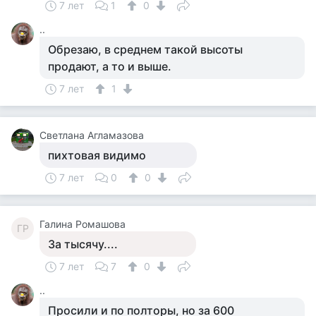
7 лет
1
0
..
Обрезаю, в среднем такой высоты
продают, а то и выше.
7 лет
1
Светлана Агламазова
пихтовая видимо
7 лет
0
0
Галина Ромашова
ГР
За тысячу....
7 лет
7
0
..
Просили и по полторы, но за 600