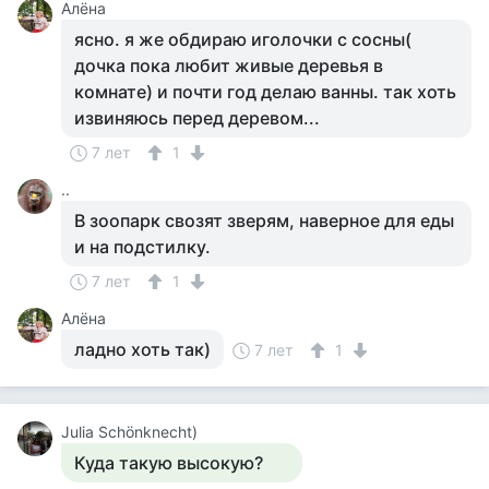
Алёна
ясно. я же обдираю иголочки с сосны(
дочка пока любит живые деревья в
комнате) и почти год делаю ванны. так хоть
извиняюсь перед деревом...
7 лет
1
..
В зоопарк свозят зверям, наверное для еды
и на подстилку.
7 лет
1
Алёна
ладно хоть так)
7 лет
1
Julia Schönknecht)
Куда такую высокую?