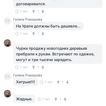
договаривался.
7 лет
1
Галина Ромашова
ГР
На Урале должны быть дешевле...
7 лет
1
..
Чурки продажу новогодних деревьев
прибрали к рукам. Встречают по одежке,
могут и три тысячи зарядить.
7 лет
1
Галина Ромашова
ГР
Хитрые!!!!
7 лет
1
..
Жадные.
7 лет
1