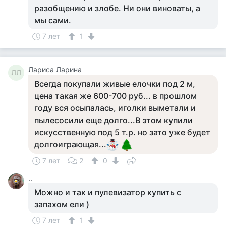
разобщению и злобе. Ни они виноваты, а
мы сами.
7 лет
1
Лариса Ларина
ЛЛ
Всегда покупали живые елочки под 2 м,
цена такая же 600-700 руб... в прошлом
году вся осыпалась, иголки выметали и
пылесосили еще долго...В этом купили
искусственную под 5 т.р. но зато уже будет
долгоиграющая...
7 лет
2
0
..
Можно и так и пулевизатор купить с
запахом ели )
7 лет
1