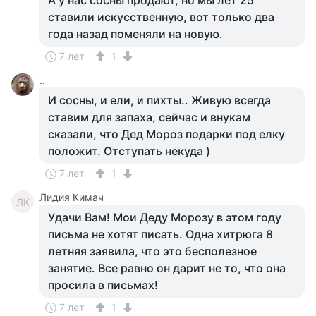
А у нас сосны продают, но мы лет 25
ставили искусственную, вот только два
года назад поменяли на новую.
7 лет
1
..
И сосны, и ели, и пихты.. Живую всегда
ставим для запаха, сейчас и внукам
сказали, что Дед Мороз подарки под елку
положит. Отступать некуда )
7 лет
1
Лидия Кимач
ЛК
Удачи Вам! Мои Деду Морозу в этом году
письма не хотят писать. Одна хитрюга 8
летняя заявила, что это бесполезное
занятие. Все равно он дарит не то, что она
просила в письмах!
7 лет
1