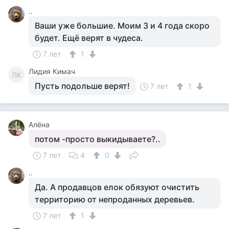
..
Ваши уже большие. Моим 3 и 4 года скоро
будет. Ещё верят в чудеса.
7 лет
1
Лидия Кимач
ЛК
Пусть подольше верят!
7 лет
1
Алёна
потом -просто выкидываете?..
7 лет
4
0
..
Да. А продавцов елок обязуют очистить
территорию от непроданных деревьев.
7 лет
1