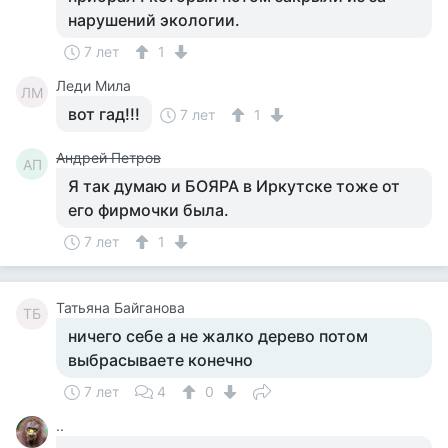
нарушений экологии.
7 лет
1
Леди Мила
ЛМ
вот гад!!!
7 лет
1
Андрей Петров
АП
Я так думаю и БОЯРА в Иркутске тоже от
его фирмочки была.
7 лет
1
Татьяна Байганова
ТБ
ничего себе а не жалко дерево потом
выбрасываете конечно
7 лет
4
0
..