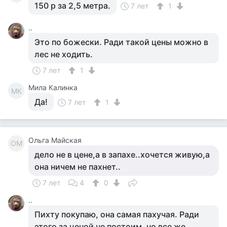
150 р за 2,5 метра.
7 лет
1
..
Это по божески. Ради такой цены можно в
лес не ходить.
7 лет
1
Мила Калинка
МК
Да!
7 лет
1
Ольга Майская
ОМ
дело не в цене,а в запахе..хочется живую,а
она ничем не пахнет..
7 лет
4
0
..
Пихту покупаю, она самая пахучая. Ради
этого за ценой не постоим, но все же