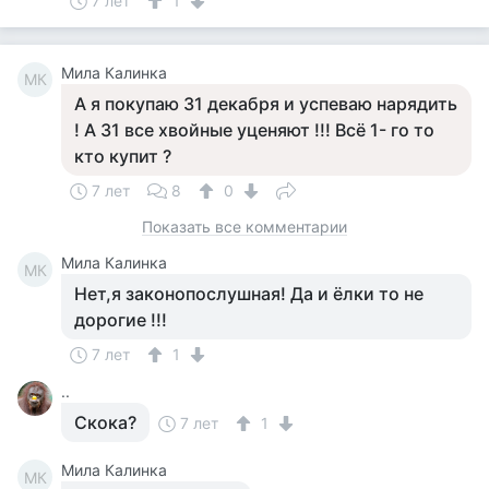
7 лет
1
Мила Калинка
МК
А я покупаю 31 декабря и успеваю нарядить
! А 31 все хвойные уценяют !!! Всё 1- го то
кто купит ?
7 лет
8
0
Показать все комментарии
Мила Калинка
МК
Нет,я законопослушная! Да и ёлки то не
дорогие !!!
7 лет
1
..
Скока?
7 лет
1
Мила Калинка
МК