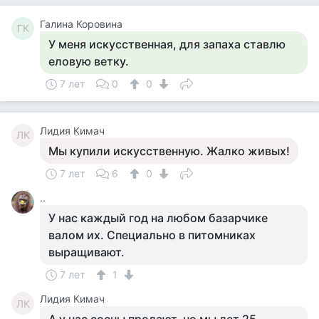
Галина Коровина
ГК
У меня искусственная, для запаха ставлю
еловую ветку.
7 лет
0
0
Лидия Кимач
ЛК
Мы купили искусственную. Жалко живых!
7 лет
6
0
..
У нас каждый год на любом базарчике
валом их. Специально в питомниках
выращивают.
7 лет
1
Лидия Кимач
ЛК