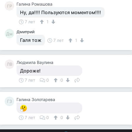
Галина Ромашова
ГР
Ну, да!!!! Пользуются моментом!!!!
7 лет
1
Дмитрий
Дм
Галя тож
7 лет
1
Людмила Ваулина
ЛВ
Дороже!
7 лет
0
0
Галина Золотарева
ГЗ
7 лет
0
0