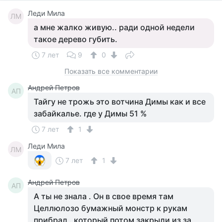
Леди Мила
ЛМ
а мне жалко живую.. ради одной недели
такое дерево губить.
7 лет
9
0
Показать все комментарии
Андрей Петров
АП
Тайгу не трожь это вотчина Димы как и все
забайкалье. где у Димы 51 %
7 лет
1
Леди Мила
ЛМ
7 лет
1
Андрей Петров
АП
А ты не знала . Он в свое время там
Целлюлозо бумажный монстр к рукам
прибрал . который потом закрыли из за