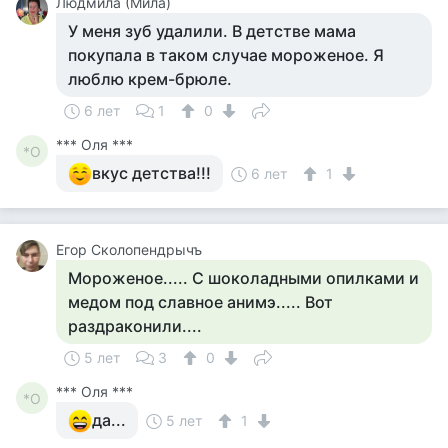
Людмила (Мила)
У меня зуб удалили. В детстве мама
покупала в таком случае мороженое. Я
люблю крем-брюле.
6 лет
1
0
*** Оля ***
*О
вкус детства!!!
6 лет
1
Егор Сколопендрычъ
Мороженое..... С шоколадными опилками и
медом под славное анимэ..... Вот
раздраконили....
5 лет
3
0
*** Оля ***
*О
да...
5 лет
1