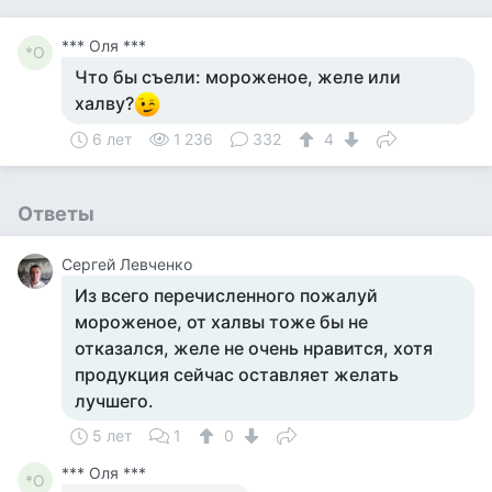
*** Оля ***
*О
Что бы съели: мороженое, желе или
халву?
6 лет
1 236
332
4
Ответы
Сергей Левченко
Из всего перечисленного пожалуй
мороженое, от халвы тоже бы не
отказался, желе не очень нравится, хотя
продукция сейчас оставляет желать
лучшего.
5 лет
1
0
*** Оля ***
*О