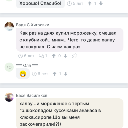
Хорошо! Спасибо!
5 лет
1
Вадя С Хитровки
Как раз на днях купил мороженку, смешал
с клубникой.. мням.. Чего-то давно халву
не покупал. С чаем как раз
6 лет
1
0
*** Оля ***
*О
6 лет
1
Вася Васильков
халву...и мороженое с тертым
гр.шоколадом кусочками ананаса в
клюкв.сиропе.Шо вы меня
раскочегарили!?))