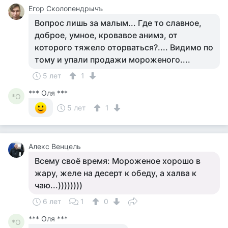
Егор Сколопендрычъ
Вопрос лишь за малым... Где то славное,
доброе, умное, кровавое анимэ, от
которого тяжело оторваться?.... Видимо по
тому и упали продажи мороженого....
5 лет
1
*** Оля ***
*О
5 лет
1
Алекс Венцель
Всему своё время: Мороженое хорошо в
жару, желе на десерт к обеду, а халва к
чаю...))))))))
6 лет
1
0
*** Оля ***
*О