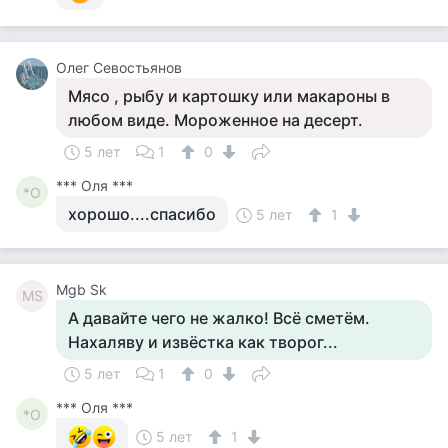
Олег Севостьянов
Мясо , рыбу и картошку или макароны в
любом виде. Мороженное на десерт.
5 лет
1
0
*** Оля ***
*О
хорошо....спасибо
5 лет
1
Mgb Sk
MS
А давайте чего не жалко! Всё сметём.
Нахаляву и извёстка как творог...
5 лет
1
0
*** Оля ***
*О
5 лет
1