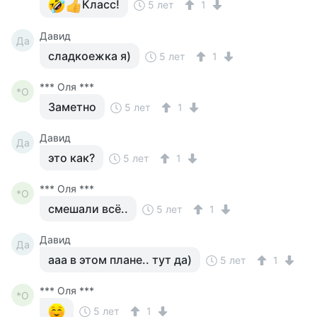
Класс!
5 лет
1
Давид
Да
сладкоежка я)
5 лет
1
*** Оля ***
*О
Заметно
5 лет
1
Давид
Да
это как?
5 лет
1
*** Оля ***
*О
смешали всё..
5 лет
1
Давид
Да
ааа в этом плане.. тут да)
5 лет
1
*** Оля ***
*О
5 лет
1