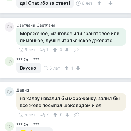
да! Спасибо за ответ!
6 лет
1
Светлана_Светлана
Св
Мороженое, манговое или гранатовое или
лимонное, лучше итальянское джелато.
5 лет
1
0
*** Оля ***
*О
Вкусно!
5 лет
1
Давид
Да
на халву навалил бы мороженку, залил бы
всё желе посыпал шоколадом и ел
5 лет
7
0
*** Оля ***
*О