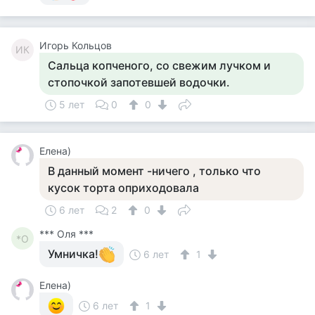
Игорь Кольцов
ИК
Сальца копченого, со свежим лучком и
стопочкой запотевшей водочки.
5 лет
0
0
Елена)
В данный момент -ничего , только что
кусок торта оприходовала
6 лет
2
0
*** Оля ***
*О
Умничка!
6 лет
1
Елена)
6 лет
1