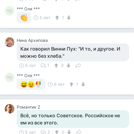
*** Оля ***
*О
5 лет
1
Нина Архипова
Как говорил Винни Пух: "И то, и другое. И
можно без хлеба."
6 лет
1
0
*** Оля ***
*О
6 лет
1
Романтик Z
Всё, но только Советское. Российское не
ем из все этого.
5 лет
3
0