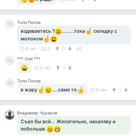
Толя Попов
ТП
издеваетесь ?
........тока
селедку с
молоком
6 лет
2
0
*** Оля ***
*О
6 лет
1
Толя Попов
ТП
в жару
....саме то
6 лет
1
Владимир Чураков
Съел бы всё... Желательно, нахаляву и
побольше.