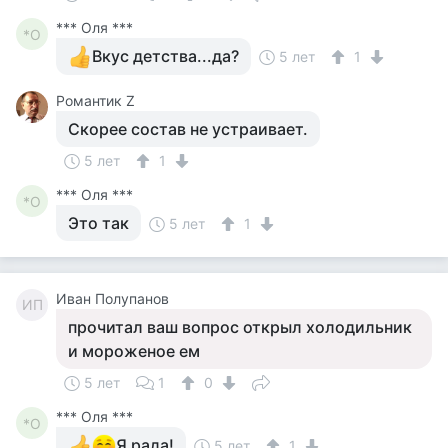
*** Оля ***
*О
Вкус детства...да?
5 лет
1
Романтик Z
Скорее состав не устраивает.
5 лет
1
*** Оля ***
*О
Это так
5 лет
1
Иван Полупанов
ИП
прочитал ваш вопрос открыл холодильник
и мороженое ем
5 лет
1
0
*** Оля ***
*О
Я рада!
5 лет
1