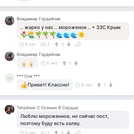
Владимир Гордейчик
.. жарко у нас .. мороженое .. + 33С Крым
6 лет
2
0
Владимир Гордейчик
6 лет
1
*** Оля ***
*О
Привет! Классно!
6 лет
1
Тигрёнок С Осенью В Сердце
Люблю мороженное, но сейчас пост,
поэтому буду есть халву.
5 лет
1
0