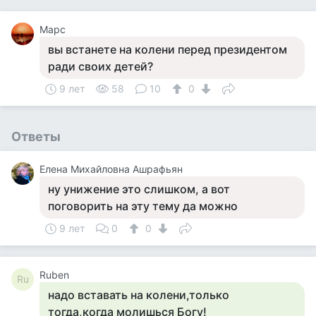
Марс
вы встанете на колени перед президентом
ради своих детей?
9 лет
58
10
0
Ответы
Елена Михайловна Ашрафьян
ну унижение это слишком, а вот
поговорить на эту тему да можно
9 лет
0
0
Ruben
Ru
надо вставать на колени,только
тогда,когда молишься Богу!