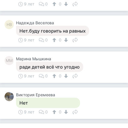
9 лет
0
0
Надежда Веселова
НВ
Нет.буду говорить на равных
9 лет
0
0
Марина Мышкина
ММ
ради детей всё что угодно
9 лет
0
0
Виктория Еремеева
Нет
9 лет
0
0