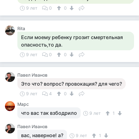
9 лет
0
0
Rita
Если моему ребенку грозит смертельная
опасность,то да.
9 лет
0
0
Павел Иванов
Это что? вопрос? провокация? для чего?
9 лет
4
0
Марс
что вас так взбодрило
9 лет
1
Павел Иванов
вас, наверное! а?
9 лет
1