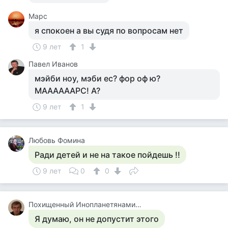
Марс
я спокоен а вы судя по вопросам нет
9 лет
1
Павел Иванов
мэйби ноу, мэби ес? фор оф ю?
МААААААРС! А?
9 лет
1
Любовь Фомина
Ради детей и не на такое пойдешь !!
9 лет
0
0
Похищенный Инопланетянами Для Опытов, Последний Из Рода, Бортинженер Летающей Тарелки, Основатель Общей Теории Всего
Я думаю, он не допустит этого