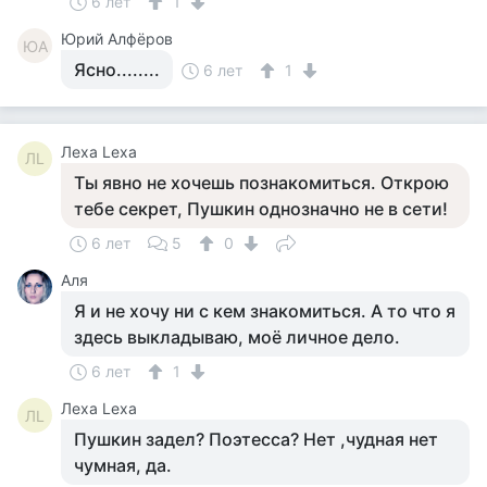
6 лет
1
Юрий Алфёров
ЮА
Ясно........
6 лет
1
Леха Lexa
ЛL
Ты явно не хочешь познакомиться. Открою
тебе секрет, Пушкин однозначно не в сети!
6 лет
5
0
Аля
Я и не хочу ни с кем знакомиться. А то что я
здесь выкладываю, моё личное дело.
6 лет
1
Леха Lexa
ЛL
Пушкин задел? Поэтесса? Нет ,чудная нет
чумная, да.