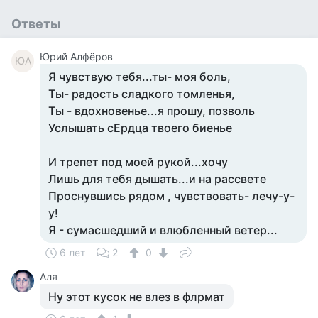
Ответы
Юрий Алфёров
ЮА
Я чувствую тебя...ты- моя боль,
Ты- радость сладкого томленья,
Ты - вдохновенье...я прошу, позволь
Услышать сЕрдца твоего биенье
И трепет под моей рукой...хочу
Лишь для тебя дышать...и на рассвете
Проснувшись рядом , чувствовать- лечу-у-
у!
Я - сумасшедший и влюбленный ветер...
6 лет
2
0
Аля
Ну этот кусок не влез в флрмат