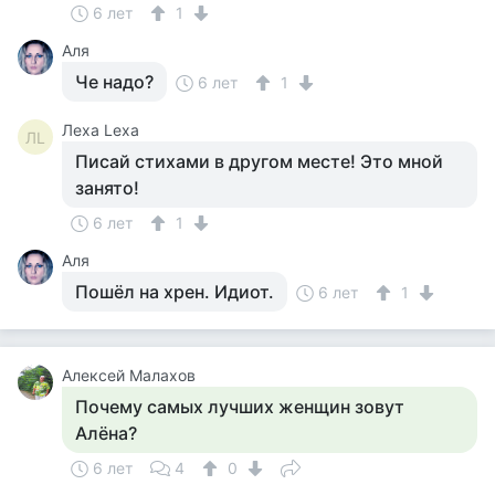
6 лет
1
Аля
Че надо?
6 лет
1
Леха Lexa
ЛL
Писай стихами в другом месте! Это мной
занято!
6 лет
1
Аля
Пошёл на хрен. Идиот.
6 лет
1
Алексей Малахов
Почему самых лучших женщин зовут
Алёна?
6 лет
4
0