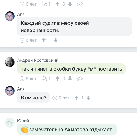
6 лет
1
0
Аля
Каждый судит в меру своей
испорченности.
6 лет
1
Андрей Ростовский
так и тянет в скобки букву *м* поставить
6 лет
1
0
Аля
В смысле?
6 лет
1
Юрий
Юр
замечательно Ахматова отдыхает!