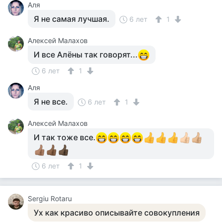
Аля
Я не самая лучшая.
6 лет
1
Алексей Малахов
И все Алёны так говорят...
6 лет
1
Аля
Я не все.
6 лет
1
Алексей Малахов
И так тоже все.
6 лет
1
Sergiu Rotaru
Ух как красиво описывайте совокупления