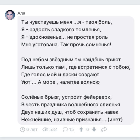
Аля
Ты чувствуешь меня ...я - твоя боль,
Я - радость сладкого томленья,
Я - вдохновенье... не простая роль
Мне уготована. Так прочь сомненья!
Под небом звёздным ты найдёшь приют
Лишь только там , где встретимся с тобою,
Где голос мой и ласки создают
Уют ... А море , налетев волною
Солёных брызг, устроит фейерверк,
В честь праздника волшебного слиянья
Двух наших душ, чтоб сохранить навек
Нежнейшие, наивные признанья... (инет)
6 лет
534
15
6