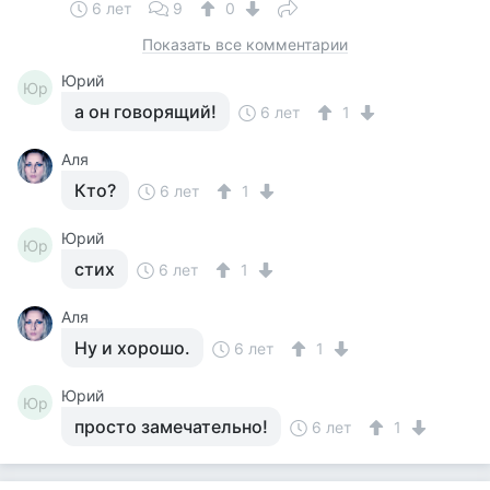
6 лет
9
0
Показать все комментарии
Юрий
Юр
а он говорящий!
6 лет
1
Аля
Кто?
6 лет
1
Юрий
Юр
стих
6 лет
1
Аля
Ну и хорошо.
6 лет
1
Юрий
Юр
просто замечательно!
6 лет
1