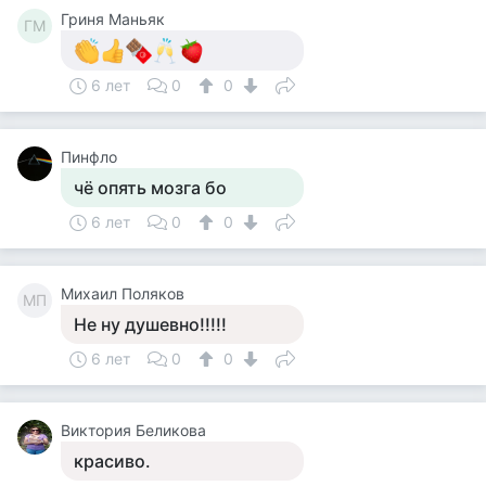
Гриня Маньяк
ГМ
6 лет
0
0
Пинфло
чё опять мозга бо
6 лет
0
0
Михаил Поляков
МП
Не ну душевно!!!!!
6 лет
0
0
Виктория Беликова
красиво.