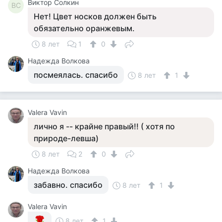
Виктор Солкин
ВС
Нет! Цвет носков должен быть
обязательно оранжевым.
8 лет
1
0
Надежда Волкова
посмеялась. спасибо
8 лет
1
Valera Vavin
лично я -- крайне правый!! ( хотя по
природе-левша)
8 лет
2
0
Надежда Волкова
забавно. спасибо
8 лет
1
Valera Vavin
8 лет
1