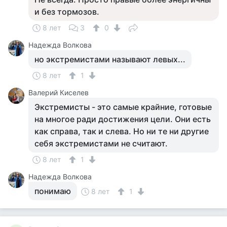
и без тормозов.
8 лет
3
0
Надежда Волкова
но экстремистами называют левых...
8 лет
1
Валерий Киселев
Экстремисты - это самые крайние, готовые
на многое ради достижения цели. Они есть
как справа, так и слева. Но ни те ни другие
себя экстремистами не считают.
8 лет
1
Надежда Волкова
понимаю
8 лет
1