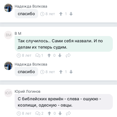
Надежда Волкова
спасибо
8 лет
1
В М
ВМ
Так случилось.. Сами себя назвали. И по
делам их теперь судим.
8 лет
1
0
Надежда Волкова
спасибо
8 лет
1
Юрий Логинов
ЮЛ
С библейских времён - слева - ошуюю -
козлищи, одесную - овцы.
8 лет
2
0