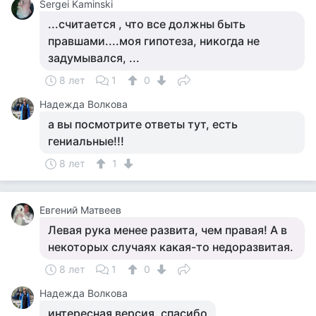
Sergei Kaminski
...считается , что все должны быть
правшами....моя гипотеза, никогда не
задумывался, ...
8 лет
1
0
Надежда Волкова
а вы посмотрите ответы тут, есть
гениальные!!!
8 лет
1
Евгений Матвеев
Левая рука менее развита, чем правая! А в
некоторых случаях какая-то недоразвитая.
8 лет
1
0
Надежда Волкова
интересная версия. спасибо