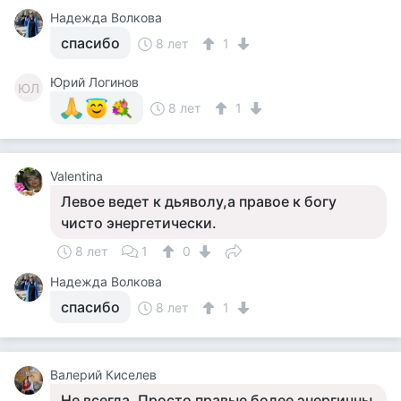
Надежда Волкова
спасибо
8 лет
1
Юрий Логинов
ЮЛ
8 лет
1
Valentina
Левое ведет к дьяволу,а правое к богу
чисто энергетически.
8 лет
1
0
Надежда Волкова
спасибо
8 лет
1
Валерий Киселев
Не всегда. Просто правые более энергичны