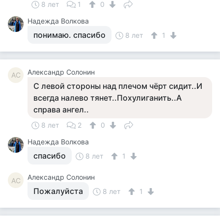
8 лет
1
0
Надежда Волкова
понимаю. спасибо
8 лет
1
Александр Солонин
АС
С левой стороны над плечом чёрт сидит..И
всегда налево тянет..Похулиганить..А
справа ангел..
8 лет
2
0
Надежда Волкова
спасибо
8 лет
1
Александр Солонин
АС
Пожалуйста
8 лет
1