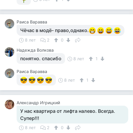
Раиса Варавва
Чёчас в модё- право,однако.
8 лет
2
0
Надежда Волкова
понятно. спасибо
8 лет
1
Раиса Варавва
8 лет
1
Александр Игрицкий
У нас квартира от лифта налево. Всегда.
Супер!!!
8 лет
2
0