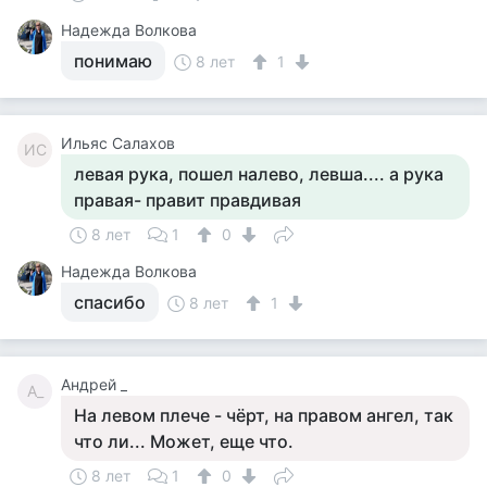
Надежда Волкова
понимаю
8 лет
1
Ильяс Салахов
ИС
левая рука, пошел налево, левша.... а рука
правая- правит правдивая
8 лет
1
0
Надежда Волкова
спасибо
8 лет
1
Андрей _
А_
На левом плече - чёрт, на правом ангел, так
что ли... Может, еще что.
8 лет
1
0