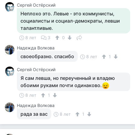
Сергей Остёрский
Неплохо это. Левые - это коммунисты,
социалисты и социал-демократы, левши
талантливые.
8 лет
3
0
Надежда Волкова
своеобразно. спасибо
8 лет
1
Сергей Остёрский
Я сам левша, но переученный и владею
обоими руками почти одинаково.
8 лет
1
Надежда Волкова
рада за вас
8 лет
1