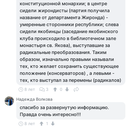
конституционной монархии; в центре
сидели жирондисты (партия получила
название от департамента Жиронда) -
умеренные сторонники республики; слева
сидели якобинцы (заседание якобинского
клуба происходило в библиотечном зале
монастыря св. Якова), выступавшие за
радикальные преобразования. Таким
образом, изначально правыми называли
тех, кто желает сохранить существующее
положение (консерваторов) , а левыми -
тех, кто выступал за перемены (радикалов)
8 лет
3
0
Надежда Волкова
спасибо за развернутую информацию.
Правда очень интересно!!!
8 лет
1