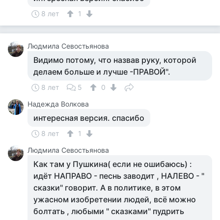
8 лет
1
Людмила Севостьянова
Видимо потому, что назвав руку, которой
делаем больше и лучше -ПРАВОЙ".
8 лет
5
0
Надежда Волкова
интересная версия. спасибо
8 лет
1
Людмила Севостьянова
Как там у Пушкина( если не ошибаюсь) :
идёт НАПРАВО - песнь заводит , НАЛЕВО - "
сказки" говорит. А в политике, в этом
ужасном изобретении людей, всё можно
болтать , любыми " сказками" пудрить