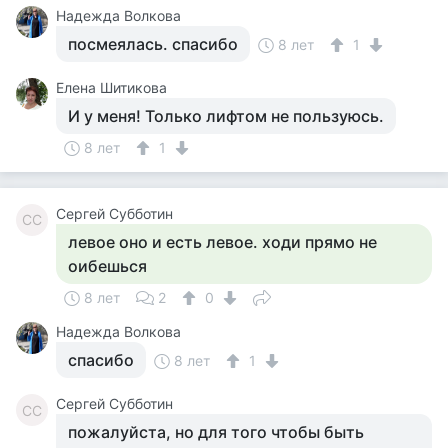
Надежда Волкова
посмеялась. спасибо
8 лет
1
Елена Шитикова
И у меня! Только лифтом не пользуюсь.
8 лет
1
Сергей Субботин
СС
левое оно и есть левое. ходи прямо не
оибешься
8 лет
2
0
Надежда Волкова
спасибо
8 лет
1
Сергей Субботин
СС
пожалуйста, но для того чтобы быть