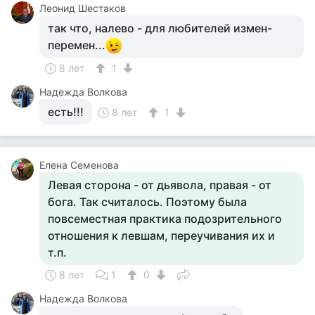
Леонид Шестаков
так что, налево - для любителей измен-
перемен...
8 лет
1
Надежда Волкова
есть!!!
8 лет
1
Елена Семенова
Левая сторона - от дьявола, правая - от
бога. Так считалось. Поэтому была
повсеместная практика подозрительного
отношения к левшам, переучивания их и
т.п.
8 лет
1
0
Надежда Волкова