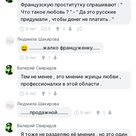
Французскую проститутку спрашивают : "
Что такое любовь ? " - " Да это русские
придумали , чтобы денег не платить . "
9 лет
5
0
Людмила Шакирова
ЛШ
.........жалко француженку.....
9 лет
1
Валерий Свиридов
Тем не менее , это мнение жрицы любви ,
профессионалки в этой области .
9 лет
1
Людмила Шакирова
ЛШ
......продажной.......
9 лет
1
Валерий Свиридов
Я тоже не разделяю её мнение , но это один