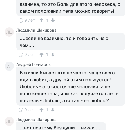
взаимна, то это Боль для этого человека, о
каком положении тела можно говорить!
9 лет
1
Людмила Шакирова
ЛШ
....если не взаимно, то и говорить не о
чем.....
9 лет
1
Андрей Гончаров
АГ
В жизни бывает это не часто, чаще всего
один любит, а другой этим пользуется!
Любовь - это состояние человека, а не
положение тела, или как получается лег в
постель - Люблю, а встал - не люблю?
9 лет
1
Людмила Шакирова
ЛШ
...вот поэтому без души---никак......