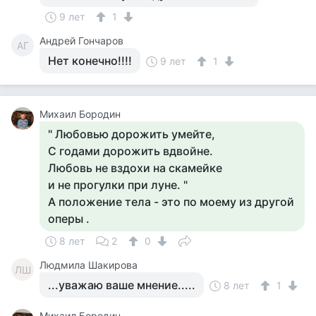
9 лет
1
Андрей Гончаров
АГ
Нет конечно!!!!
9 лет
1
Михаил Бородин
" Любовью дорожить умейте,
С годами дорожить вдвойне.
Любовь не вздохи на скамейке
и не прогулки при луне. "
А положение тела - это по моему из другой
оперы .
8 лет
2
0
Людмила Шакирова
ЛШ
...уважаю ваше мнение.....
8 лет
1
Михаил Бородин