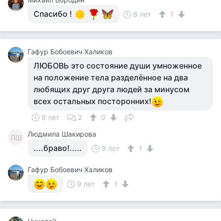
Спасибо !
8 лет
1
Гафур Бобоевич Халиков
ЛЮБОВЬ это состояние души умноженное
на положение тела разделённое на два
любящих друг друга людей за минусом
всех остальных посторонних!
9 лет
2
0
Людмила Шакирова
ЛШ
....браво!.....
9 лет
1
Гафур Бобоевич Халиков
9 лет
1