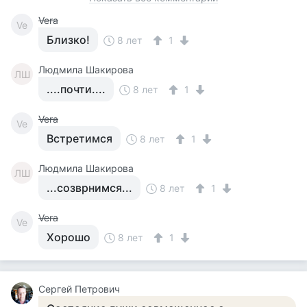
Vera
Ve
Близко!
8 лет
1
Людмила Шакирова
ЛШ
....почти....
8 лет
1
Vera
Ve
Встретимся
8 лет
1
Людмила Шакирова
ЛШ
...созврнимся...
8 лет
1
Vera
Ve
Хорошо
8 лет
1
Сергей Петрович