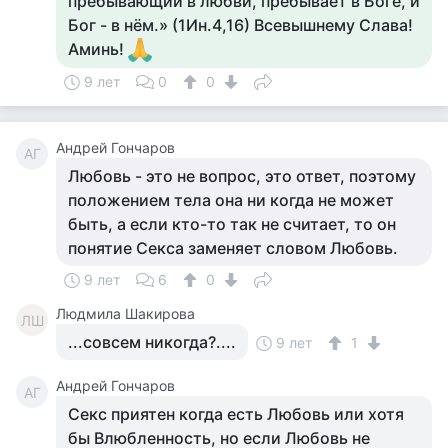
пребывающий в любви, пребывает в Боге, и
Бог - в нём.» (1Ин.4,16) Всевышнему Слава!
Аминь!
9 лет
0
0
Андрей Гончаров
АГ
Любовь - это не вопрос, это ответ, поэтому
положением тела она ни когда не может
быть, а если кто-то так не считает, то он
понятие Секса заменяет словом Любовь.
9 лет
6
0
Людмила Шакирова
ЛШ
...совсем никогда?....
9 лет
1
Андрей Гончаров
АГ
Секс приятен когда есть Любовь или хотя
бы Влюбленность, но если Любовь не