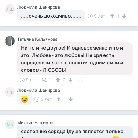
Людмила Шакирова
ЛШ
.....очень доходчиво.......
9 лет
1
Татьяна Кальянова
Ни то и не другое! И одновременно и то и
это! Любовь- это любовь! Не зря есть
определение этого понятия одним емким
словом- ЛЮБОВЬ!
9 лет
1
0
Людмила Шакирова
ЛШ
9 лет
1
Михаил Баширов
МБ
состояние сердца !душа является только