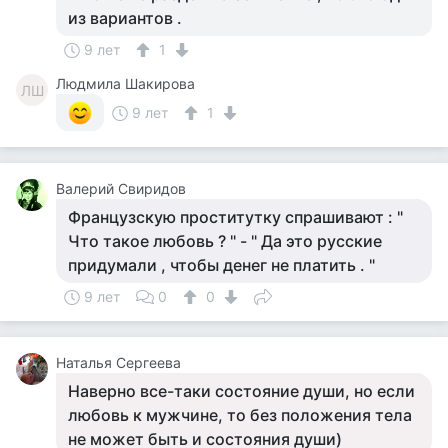
из вариантов .
9 лет
1
Людмила Шакирова
ЛШ
9 лет
1
Валерий Свиридов
Французскую проститутку спрашивают : "
Что такое любовь ? " - " Да это русские
придумали , чтобы денег не платить . "
9 лет
0
0
Наталья Сергеева
Наверно все-таки состояние души, но если
любовь к мужчине, то без положения тела
не может быть и состояния души)