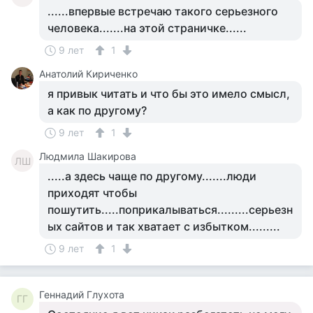
......впервые встречаю такого серьезного
человека.......на этой страничке......
9 лет
1
Анатолий Кириченко
я привык читать и что бы это имело смысл,
а как по другому?
9 лет
1
Людмила Шакирова
ЛШ
.....а здесь чаще по другому.......люди
приходят чтобы
пошутить.....поприкалываться.........серьезн
ых сайтов и так хватает с избытком.........
9 лет
1
Геннадий Глухота
ГГ