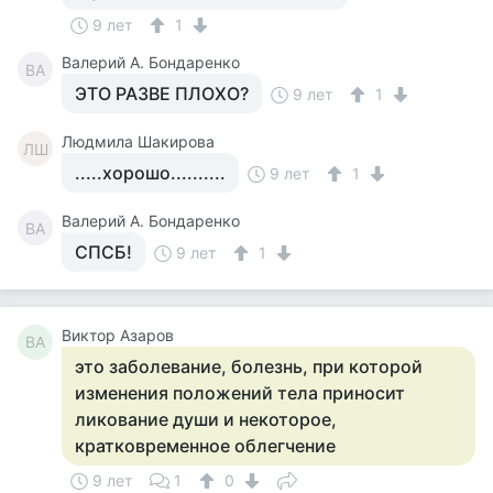
9 лет
1
Валерий А. Бондаренко
ВА
ЭТО РАЗВЕ ПЛОХО?
9 лет
1
Людмила Шакирова
ЛШ
.....хорошо..........
9 лет
1
Валерий А. Бондаренко
ВА
СПСБ!
9 лет
1
Виктор Азаров
ВА
это заболевание, болезнь, при которой
изменения положений тела приносит
ликование души и некоторое,
кратковременное облегчение
9 лет
1
0