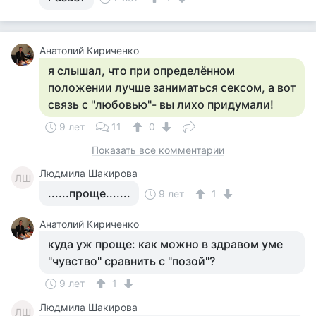
Анатолий Кириченко
я слышал, что при определённом
положении лучше заниматься сексом, а вот
связь с "любовью"- вы лихо придумали!
9 лет
11
0
Показать все комментарии
Людмила Шакирова
ЛШ
......проще.......
9 лет
1
Анатолий Кириченко
куда уж проще: как можно в здравом уме
"чувство" сравнить с "позой"?
9 лет
1
Людмила Шакирова
ЛШ