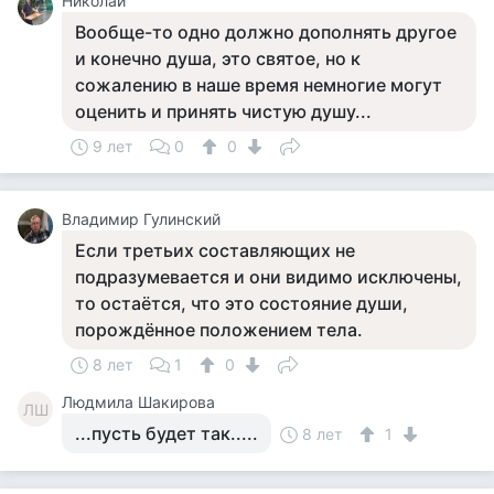
Николай
Вообще-то одно должно дополнять другое
и конечно душа, это святое, но к
сожалению в наше время немногие могут
оценить и принять чистую душу...
9 лет
0
0
Владимир Гулинский
Если третьих составляющих не
подразумевается и они видимо исключены,
то остаётся, что это состояние души,
порождённое положением тела.
8 лет
1
0
Людмила Шакирова
ЛШ
...пусть будет так.....
8 лет
1