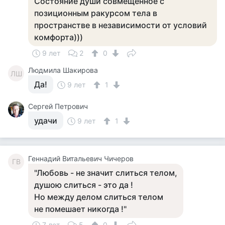
Состояние души совмещенное с
позиционным ракурсом тела в
пространстве в независимости от условий
комфорта)))
9 лет
2
0
Людмила Шакирова
ЛШ
Да!
9 лет
1
Сергей Петрович
удачи
9 лет
1
Геннадий Витальевич Чичеров
ГВ
"Любовь - не значит слиться телом,
душою слиться - это да !
Но между делом слиться телом
не помешает никогда !"
7 лет
5
0