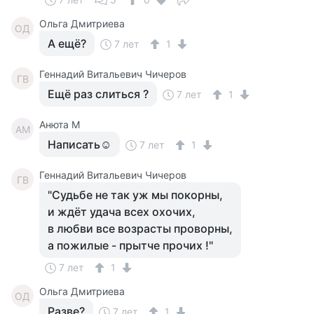
Ольга Дмитриева
ОД
А ещё?
7 лет
1
Геннадий Витальевич Чичеров
ГВ
Ещё раз слиться ?
7 лет
1
Анюта М
АМ
Написать☺
7 лет
1
Геннадий Витальевич Чичеров
ГВ
"Судьбе не так уж мы покорны,
и ждёт удача всех охочих,
в любви все возрасты проворны,
а пожилые - прытче прочих !"
7 лет
1
Ольга Дмитриева
ОД
Разве?
7 лет
1