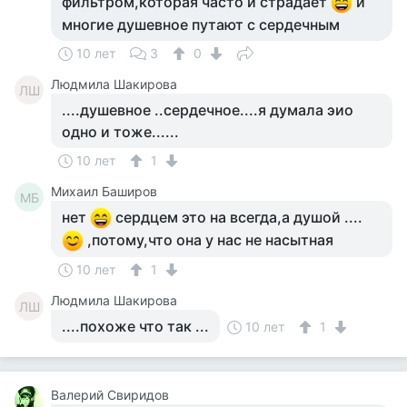
фильтром,которая часто и страдает
и
многие душевное путают с сердечным
10 лет
3
0
Людмила Шакирова
ЛШ
....душевное ..сердечное....я думала эио
одно и тоже......
10 лет
1
Михаил Баширов
МБ
нет
сердцем это на всегда,а душой ....
,потому,что она у нас не насытная
10 лет
1
Людмила Шакирова
ЛШ
....похоже что так ...
10 лет
1
Валерий Свиридов