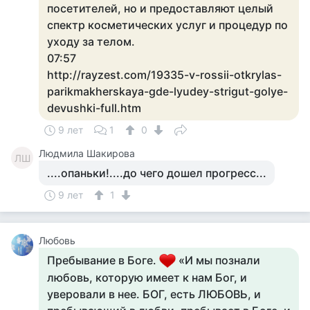
посетителей, но и предоставляют целый
спектр косметических услуг и процедур по
уходу за телом.
07:57
http://rayzest.com/19335-v-rossii-otkrylas-
parikmakherskaya-gde-lyudey-strigut-golye-
devushki-full.htm
9 лет
1
0
Людмила Шакирова
ЛШ
....опаньки!....до чего дошел прогресс...
9 лет
1
Любовь
Пребывание в Боге.
«И мы познали
любовь, которую имеет к нам Бог, и
уверовали в нее. БОГ, есть ЛЮБОВЬ, и