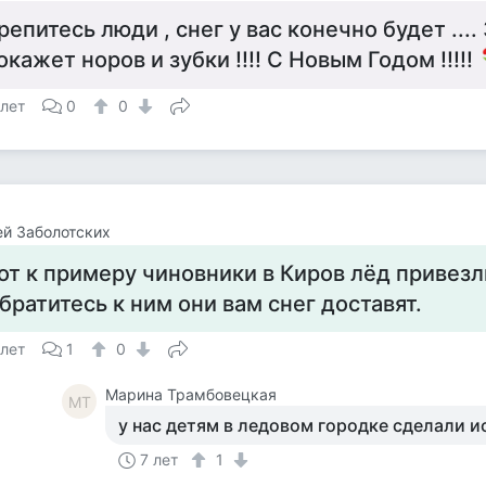
репитесь люди , снег у вас конечно будет ...
окажет норов и зубки !!!! С Новым Годом !!!!!
 лет
0
0
й Заболотских
от к примеру чиновники в Киров лёд привезл
братитесь к ним они вам снег доставят.
 лет
1
0
Марина Трамбовецкая
МТ
у нас детям в ледовом городке сделали и
7 лет
1