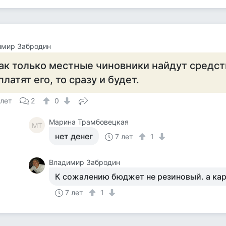
имир Забродин
ак только местные чиновники найдут средст
платят его, то сразу и будет.
 лет
2
0
Марина Трамбовецкая
МТ
нет денег
7 лет
1
Владимир Забродин
К сожалению бюджет не резиновый. а ка
7 лет
1