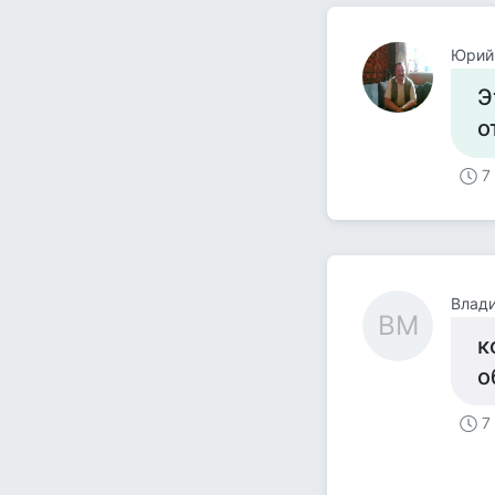
Юрий
Э
о
7
Влад
ВМ
к
о
7