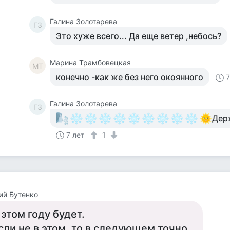
Галина Золотарева
ГЗ
Это хуже всего... Да еще ветер ,небось?
Марина Трамбовецкая
МТ
конечно -как же без него окоянного
7
Галина Золотарева
ГЗ
Дер
7 лет
1
ий Бутенко
 этом году будет.
сли не в этом, то в следующем точно.