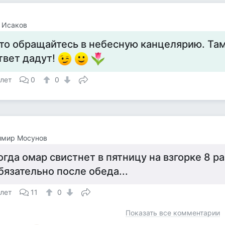
 Исаков
то обращайтесь в небесную канцелярию. Та
твет дадут!
 лет
0
0
имир Мосунов
огда омар свистнет в пятницу на взгорке 8 р
бязательно после обеда...
 лет
11
0
Показать все комментарии