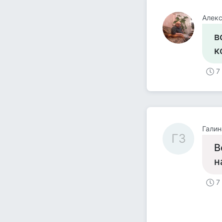
Алекс
в
к
7
Галин
ГЗ
В
н
7