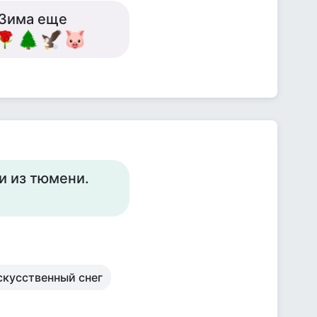
. Зима еще
и из тюмени.
скусственный снег