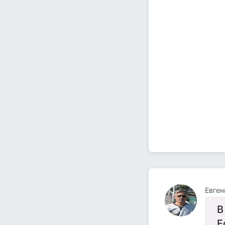
Евген
В
Е