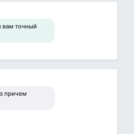
м вам точный
аз причем