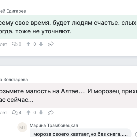
ей Едигарев
сему свое время. будет людям счастье. слых
огда. тоже не уточняют.
 лет
0
0
а Золотарева
озьмите малость на Алтае.... И морозец прихв
ас сейчас...
 лет
4
0
Марина Трамбовецкая
МТ
мороза своего хватает,но без снега.....