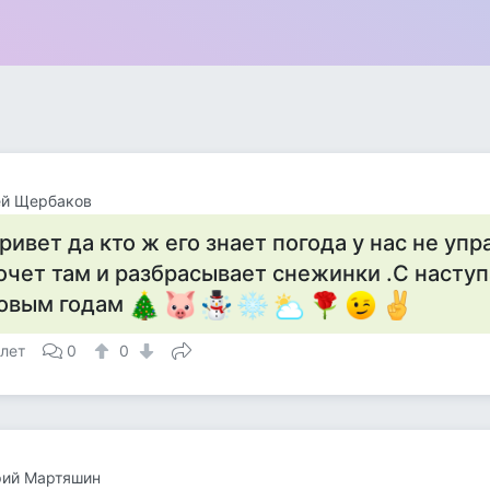
ей Щербаков
ривет да кто ж его знает погода у нас не уп
очет там и разбрасывает снежинки .С насту
овым годам
 лет
0
0
рий Мартяшин