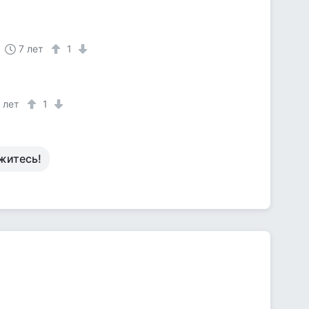
7 лет
1
 лет
1
житесь!