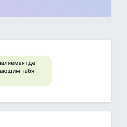
равляемая где
пающим тебя