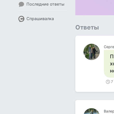
Последние ответы
Спрашивалка
Ответы
Серг
П
х
н
7
Вале