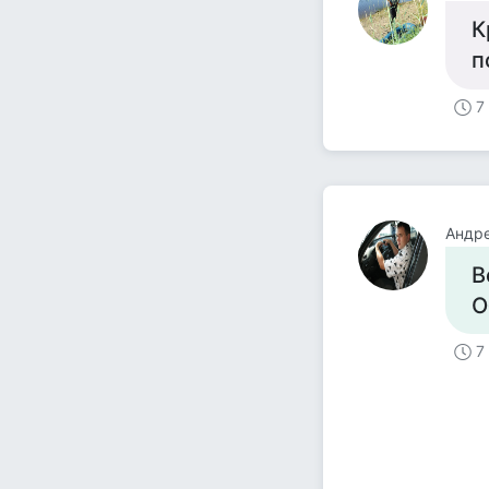
К
п
7
Андре
В
О
7