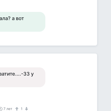
ала? а вот
атите....-33 у
7 лет
1