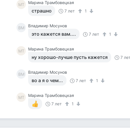
Марина Трамбовецкая
МТ
страшно
7 лет
1
Владимир Мосунов
ВМ
это кажется вам....
7 лет
1
Марина Трамбовецкая
МТ
ну хорошо-лучше пусть кажется
7 ле
Владимир Мосунов
ВМ
во а я о чем...
7 лет
1
Марина Трамбовецкая
МТ
7 лет
1