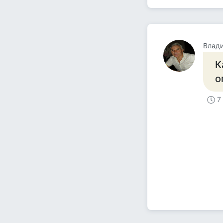
Влад
К
о
7