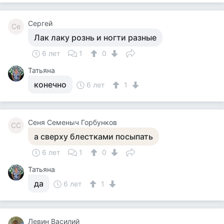
Сергей
Се
Лак лаку рознь и ногти разные
6 лет
1
0
Татьяна
конечно
6 лет
1
Сеня Семеныч Горбунков
СС
а сверху блестками посыпать
6 лет
1
0
Татьяна
да
6 лет
1
Левин Василий