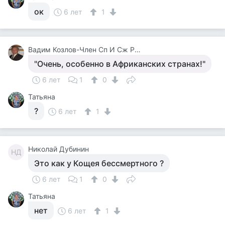
ок
6 лет
1
Вадим Козлов-Член Сп И Сж России.будут Вопросы -Звоните 8 926 571 18 95
"Очень, особенно в Африканских странах!"
6 лет
1
0
Татьяна
?
6 лет
1
Николай Дубинин
НД
Это как у Кощея бессмертного ?
6 лет
1
0
Татьяна
нет
6 лет
1