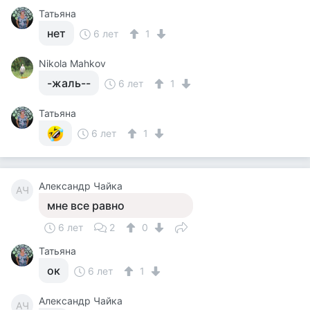
Татьяна
нет
6 лет
1
Nikola Mahkov
-жаль--
6 лет
1
Татьяна
6 лет
1
Александр Чайка
АЧ
мне все равно
6 лет
2
0
Татьяна
ок
6 лет
1
Александр Чайка
АЧ