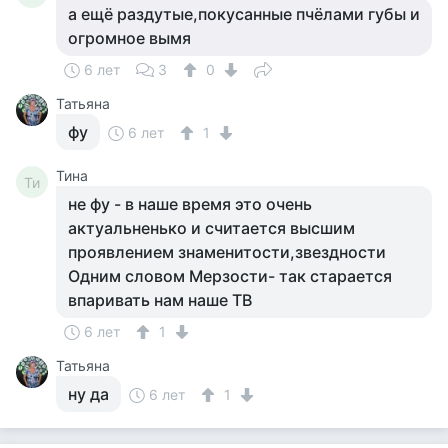
а ещё раздутые,покусанные пчёлами губы и
огромное вымя
6 лет
3
0
Татьяна
фу
6 лет
1
Тина
Ти
не фу - в наше время это очень
актуальненько и считается высшим
проявлением знаменитости,звездности
Одним словом Мерзости- так старается
впаривать нам наше ТВ
6 лет
1
Татьяна
ну да
6 лет
1