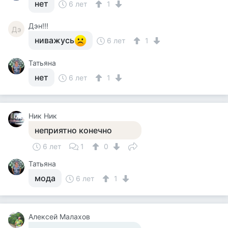
нет
6 лет
1
Дэн!!!
Дэ
ниважусь
6 лет
1
Татьяна
нет
6 лет
1
Ник Ник
неприятно конечно
6 лет
1
0
Татьяна
мода
6 лет
1
Алексей Малахов