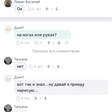
Левин Василий
Ок
6 лет
1
Дэн!!!
Дэ
на ногах или руках?
6 лет
11
0
Показать все комментарии
Татьяна
нет
6 лет
1
Дэн!!!
Дэ
вот так и знал...ну давай я приеду
нарисую...
6 лет
1
Татьяна