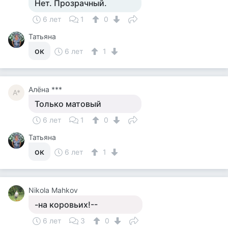
Нет. Прозрачный.
6 лет
1
0
Татьяна
ок
6 лет
1
Алёна ***
А*
Только матовый
6 лет
1
0
Татьяна
ок
6 лет
1
Nikola Mahkov
-на коровьих!--
6 лет
3
0