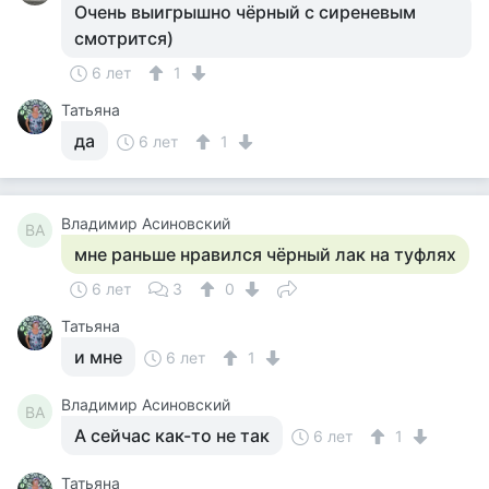
Очень выигрышно чёрный с сиреневым
смотрится)
6 лет
1
Татьяна
да
6 лет
1
Владимир Асиновский
ВА
мне раньше нравился чёрный лак на туфлях
6 лет
3
0
Татьяна
и мне
6 лет
1
Владимир Асиновский
ВА
А сейчас как-то не так
6 лет
1
Татьяна