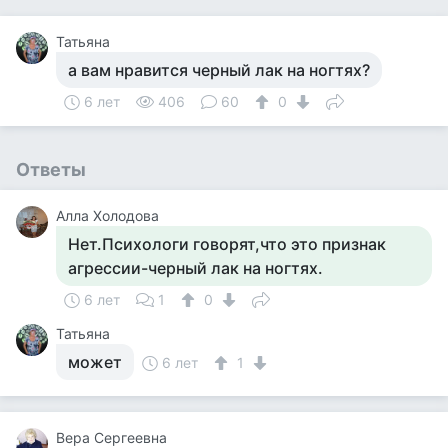
Татьяна
а вам нравится черный лак на ногтях?
6 лет
406
60
0
Ответы
Алла Холодова
Нет.Психологи говорят,что это признак
агрессии-черный лак на ногтях.
6 лет
1
0
Татьяна
может
6 лет
1
Вера Сергеевна