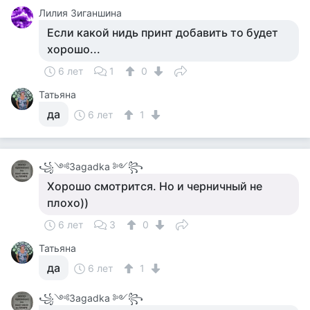
Лилия Зиганшина
Если какой нидь принт добавить то будет
хорошо...
6 лет
1
0
Татьяна
да
6 лет
1
꧁༺Зagadka ༻꧂
Хорошо смотрится. Но и черничный не
плохо))
6 лет
3
0
Татьяна
да
6 лет
1
꧁༺Зagadka ༻꧂