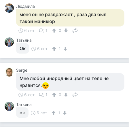
Людмила
меня он не раздражает , раза два был
такой маникюр
6 лет
1
0
Татьяна
Ок
6 лет
1
Sergei
Мне любой инородный цвет на теле не
нравится.
6 лет
1
0
Татьяна
ок
6 лет
1