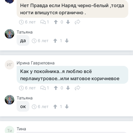
Нет Правда если Наряд черно-белый ,тогда
ногти впишутся органично .
6 лет
1
0
Татьяна
да
6 лет
1
Ирина Гавриловна
ИГ
Как у покойника..я люблю всё
перламутровое..или матовое коричневое
6 лет
1
0
Татьяна
ок
6 лет
1
Тина
Ти