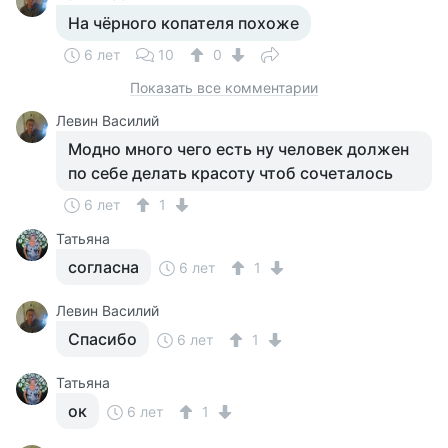
На чёрного копателя похоже
6 лет
10
0
Показать все комментарии
Левин Василий
Модно много чего есть ну человек должен
по себе делать красоту чтоб сочеталось
6 лет
1
Татьяна
согласна
6 лет
1
Левин Василий
Спасибо
6 лет
1
Татьяна
ок
6 лет
1