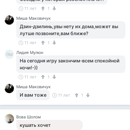
11 лет
1
Миша Маковичук
Дзин-дзилинь,увы нету их дома,может вы
лутше позвоните,вам ближе?
11 лет
1
Лидия Мулюн
ЛМ
На сегодня игру закончим-всем спокойной
ночи!-))
11 лет
1
Миша Маковичук
И вам тоже
11 лет
1
Вова Шолом
кушать хочет