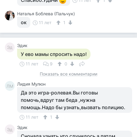
Спасибо.Удачи
11 лет
1
Наталья Боблева (Пальчук)
ок
11 лет
1
Эдик
Эд
У ево мамы спросить надо!
11 лет
9
0
Показать все комментарии
Лидия Мулюн
ЛМ
Да это игра-ролевая.Вы готовы
помочь,вдруг там беда ,нужна
помощь.Надо бы узнать,вызвать полицию.
11 лет
1
Эдик
Эд
Сночала узнать что случилось а патом