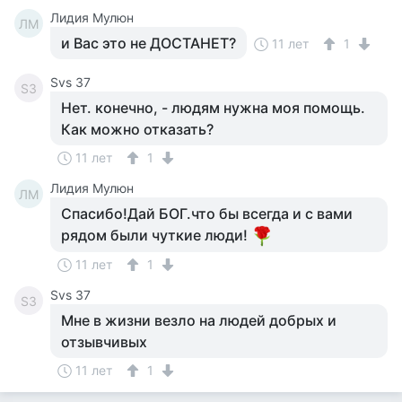
Лидия Мулюн
ЛМ
и Вас это не ДОСТАНЕТ?
11 лет
1
Svs 37
S3
Нет. конечно, - людям нужна моя помощь.
Как можно отказать?
11 лет
1
Лидия Мулюн
ЛМ
Спасибо!Дай БОГ.что бы всегда и с вами
рядом были чуткие люди!
11 лет
1
Svs 37
S3
Мне в жизни везло на людей добрых и
отзывчивых
11 лет
1