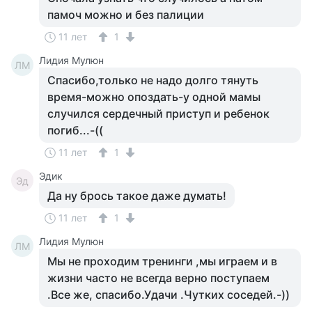
памоч можно и без палиции
11 лет
1
Лидия Мулюн
ЛМ
Спасибо,только не надо долго тянуть
время-можно опоздать-у одной мамы
случился сердечный приступ и ребенок
погиб...-((
11 лет
1
Эдик
Эд
Да ну брось такое даже думать!
11 лет
1
Лидия Мулюн
ЛМ
Мы не проходим тренинги ,мы играем и в
жизни часто не всегда верно поступаем
.Все же, спасибо.Удачи .Чутких соседей.-))