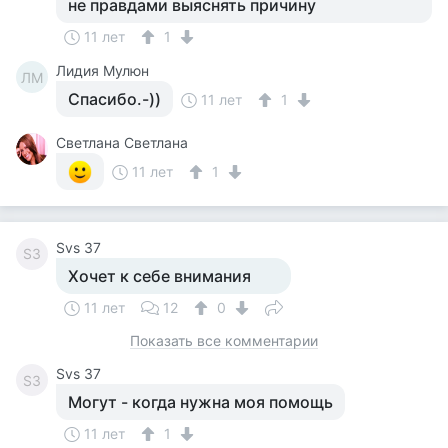
не правдами выяснять причину
11 лет
1
Лидия Мулюн
ЛМ
Спасибо.-))
11 лет
1
Светлана Светлана
11 лет
1
Svs 37
S3
Хочет к себе внимания
11 лет
12
0
Показать все комментарии
Svs 37
S3
Могут - когда нужна моя помощь
11 лет
1