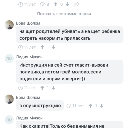
11 лет
8
0
Показать все комментарии
Вова Шолом
на щет родителей убивать а на щет ребенка
согреть накормить приласкать
11 лет
1
Лидия Мулюн
ЛМ
Инструкция на сей счет гласит-вызови
полицию,а потом грей молоко,если
родители и впрям изверги-))
11 лет
1
Вова Шолом
в опу инструкцыю
11 лет
1
Лидия Мулюн
ЛМ
Как скажите!Только без внимания не