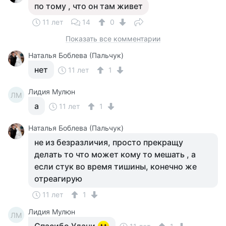
по тому , что он там живет
11 лет
14
0
Показать все комментарии
Наталья Боблева (Пальчук)
нет
11 лет
1
Лидия Мулюн
ЛМ
а
11 лет
1
Наталья Боблева (Пальчук)
не из безразличия, просто прекращу
делать то что может кому то мешать , а
если стук во время тишины, конечно же
отреагирую
11 лет
1
Лидия Мулюн
ЛМ