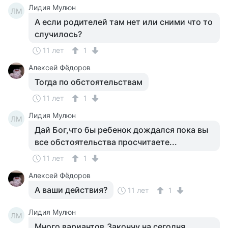
Лидия Мулюн
ЛМ
А если родителей там нет или сними что то
случилось?
11 лет
1
Алексей Фёдоров
Тогда по обстоятельствам
11 лет
1
Лидия Мулюн
ЛМ
Дай Бог,что бы ребенок дождался пока вы
все обстоятельства просчитаете...
11 лет
1
Алексей Фёдоров
А ваши действия?
11 лет
1
Лидия Мулюн
ЛМ
Много вариантов.Закончу на сегодня