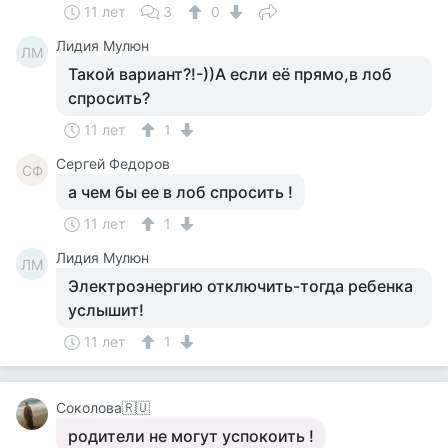
11 лет
3
0
Лидия Мулюн
ЛМ
Такой вариант?!-))А если её прямо,в лоб
спросить?
11 лет
1
Сергей Федоров
СФ
а чем бы ее в лоб спросить !
11 лет
1
Лидия Мулюн
ЛМ
Электроэнергию отключить-тогда ребенка
услышит!
11 лет
1
Соколова🇷🇺
родители не могут успокоить !