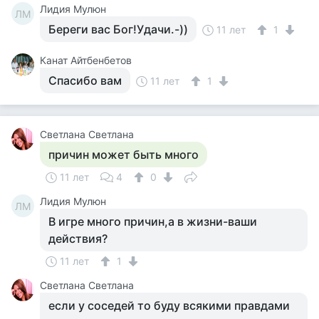
Лидия Мулюн
ЛМ
Береги вас Бог!Удачи.-))
11 лет
1
Канат Айтбенбетов
Спасибо вам
11 лет
1
Светлана Светлана
причин может быть много
11 лет
4
0
Лидия Мулюн
ЛМ
В игре много причин,а в жизни-ваши
действия?
11 лет
1
Светлана Светлана
если у соседей то буду всякими правдами