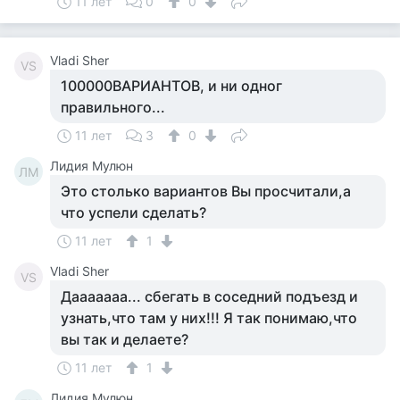
11 лет
0
0
Vladi Sher
VS
100000ВАРИАНТОВ, и ни одног
правильного...
11 лет
3
0
Лидия Мулюн
ЛМ
Это столько вариантов Вы просчитали,а
что успели сделать?
11 лет
1
Vladi Sher
VS
Дааааааа... сбегать в соседний подъезд и
узнать,что там у них!!! Я так понимаю,что
вы так и делаете?
11 лет
1
Лидия Мулюн