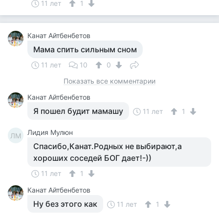
11 лет
1
Канат Айтбенбетов
Мама спить сильным сном
11 лет
10
0
Показать все комментарии
Канат Айтбенбетов
Я пошел будит мамашу
11 лет
1
Лидия Мулюн
ЛМ
Спасибо,Канат.Родных не выбирают,а
хороших соседей БОГ дает!-))
11 лет
1
Канат Айтбенбетов
Ну без этого как
11 лет
1