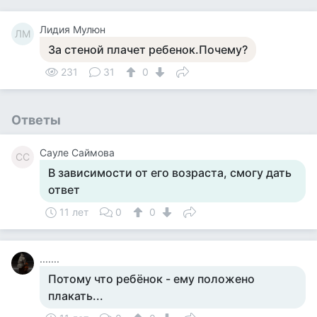
Лидия Мулюн
ЛМ
За стеной плачет ребенок.Почему?
231
31
0
Ответы
Сауле Саймова
СС
В зависимости от его возраста, смогу дать
ответ
11 лет
0
0
.......
Потому что ребёнок - ему положено
плакать...