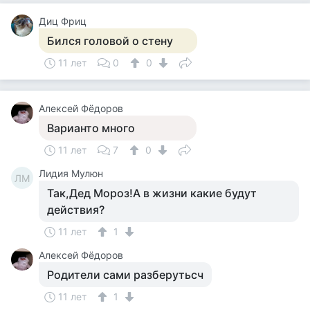
Диц Фриц
Бился головой о стену
11 лет
0
0
Алексей Фёдоров
Варианто много
11 лет
7
0
Лидия Мулюн
ЛМ
Так,Дед Мороз!А в жизни какие будут
действия?
11 лет
1
Алексей Фёдоров
Родители сами разберутьсч
11 лет
1