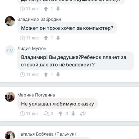
11 лет
1
Владимир Забродин
Может он тоже хочет за компьютер?
11 лет
1
Лидия Мулюн
ЛМ
Владимир! Вы дедушка?Ребенок плачет за
стеной,вас это не беспокоит?
11 лет
1
Марина Потудина
Не услышал любимую сказку
11 лет
0
0
Наталья Боблева (Пальчук)