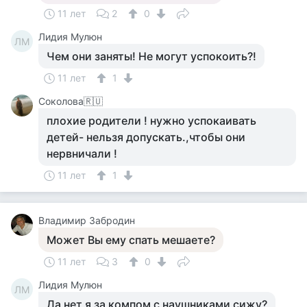
11 лет
2
0
Лидия Мулюн
ЛМ
Чем они заняты! Не могут успокоить?!
11 лет
1
Соколова🇷🇺
плохие родители ! нужно успокаивать
детей- нельзя допускать.,чтобы они
нервничали !
11 лет
1
Владимир Забродин
Может Вы ему спать мешаете?
11 лет
3
0
Лидия Мулюн
ЛМ
Да нет,я за компом с наушниками сижу?