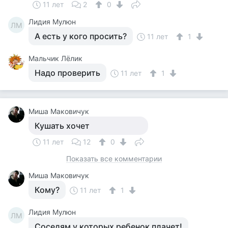
11 лет
2
0
Лидия Мулюн
ЛМ
А есть у кого просить?
11 лет
1
Мальчик Лёлик
Надо проверить
11 лет
1
Миша Маковичук
Кушать хочет
11 лет
12
0
Показать все комментарии
Миша Маковичук
Кому?
11 лет
1
Лидия Мулюн
ЛМ
Соседям у которых ребенок плачет!