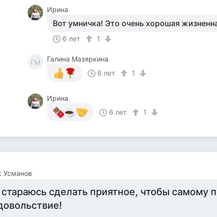
Ирина
Вот умничка! Это очень хорошая жизненн
6 лет
1
Галина Мазяркина
ГМ
6 лет
1
Ирина
6 лет
1
к Усманов
 стараюсь сделать приятное, чтобы самому 
довольствие!