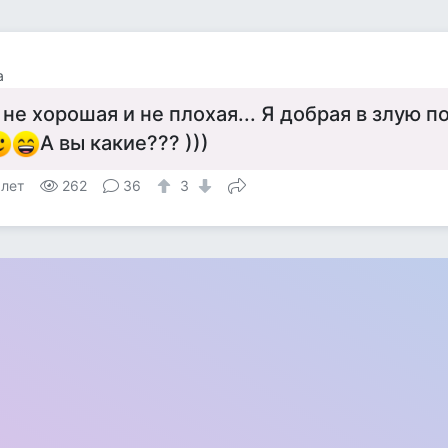
а
 не хорошая и не плохая... Я добрая в злую по
А вы какие??? )))
 лет
262
36
3