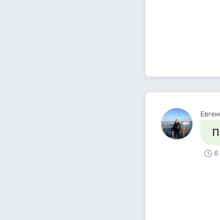
Евген
П
6