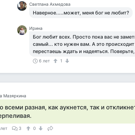
Светлана Ахмедова
Наверное.....может, меня бог не любит?
Ирина
Бог любит всех. Просто пока вас не заме
самый... кто нужен вам. А это происходит
перестаешь ждать и надеяться. Поверьте,
6 лет
1
а Мазяркина
о всеми разная, как аукнется, так и откликне
ерпеливая.
 лет
3
0