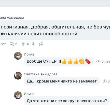
лана Ахмедова
 позитивная, добрая, общительная, не без чу
ри наличии неких способностей
 лет
5
0
Ирина
Вообще СУПЕР !!!
6 ле
Светлана Ахмедова
Да....кроме меня никто не замечает
6
Ирина
Да что же они все вокруг слепые что ли?