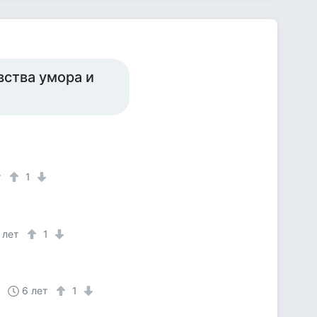
вства умора и
т
1
 лет
1
6 лет
1