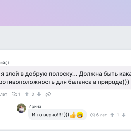
ий:))
 я злой в добрую полоску... Должна быть как
ротивоположность для баланса в природе)))
 лет
1
0
Ирина
И то верно!!!! )))
6 лет
1