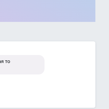
ая то