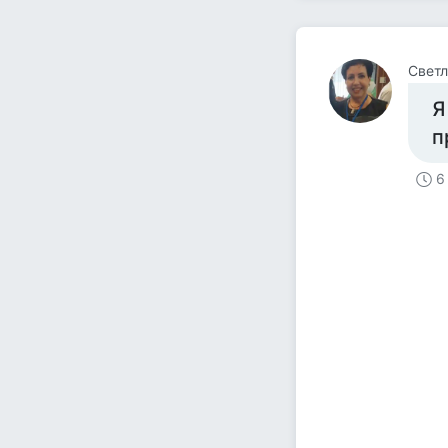
Свет
Я
п
6