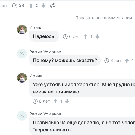
 лет
59
0
Показать все комментарии
Ирина
Надеюсь!
6 лет
1
Рафик Усманов
РУ
Почему? можешь сказать?
6 лет
Ирина
Уже устоявшийся характер. Мне трудно на
никак не принимаю.
6 лет
1
Рафик Усманов
РУ
Правильно! И еще добавлю, я не тот чело
"перехваливать".