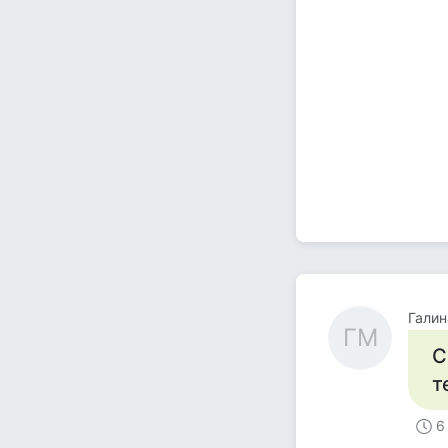
Галин
ГМ
С
т
6