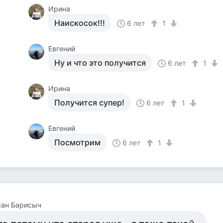
Ирина
Наискосок!!!
6 лет
1
Евгений
Ну и что это получится
6 лет
1
Ирина
Получится супер!
6 лет
1
Евгений
Посмотрим
6 лет
1
ман Барисыч