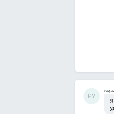
Рафи
РУ
Я
у