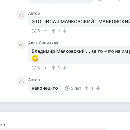
Автор
Ав
ЭТО ПИСАЛ МАЯКОВСКИЙ...МАЯКОВСКИЙ
5 лет
1
Алла Синицкая
АС
Владимир Маяковский ... за то -что на им
5 лет
1
Автор
Ав
наконец-то
5 лет
1
чка