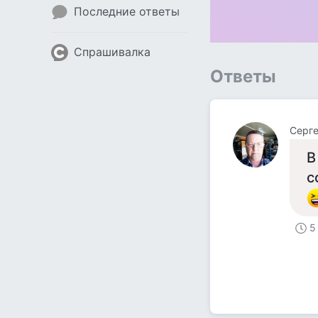
Последние ответы
Спрашивалка
Ответы
Серге
В
с
5