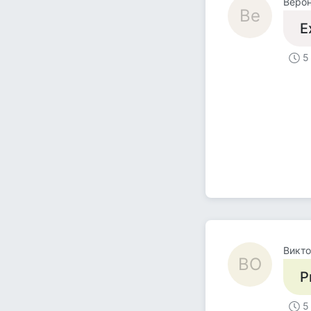
Веро
Ве
Е
5
Викт
ВО
Р
5