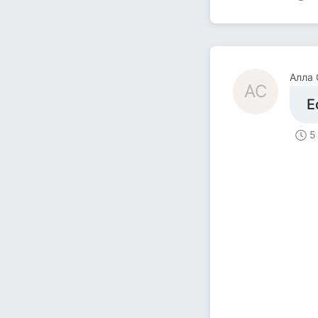
Алла 
АС
Е
5