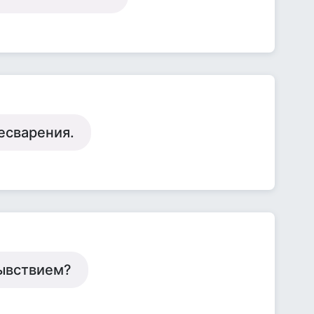
есварения.
чывствием?