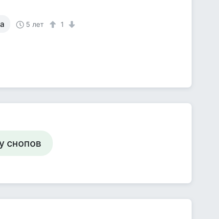
на
5 лет
1
у снопов