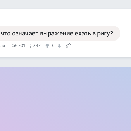
р
 что означает выражение ехать в ригу?
 лет
701
47
0