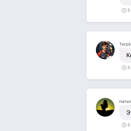
5
Тигрё
К
5
Натал
Э
5