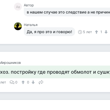
Автор
Ав
в нашем случае это следствие а не причи
Наталья
Да, я про это и говорю!
5 лет
1
 Мирошников
 хоз. постройку где проводят обмолот и сушк
 лет
0
0