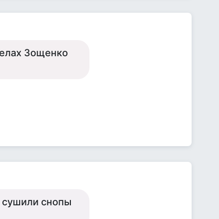
велах Зощенко
й сушили снопы