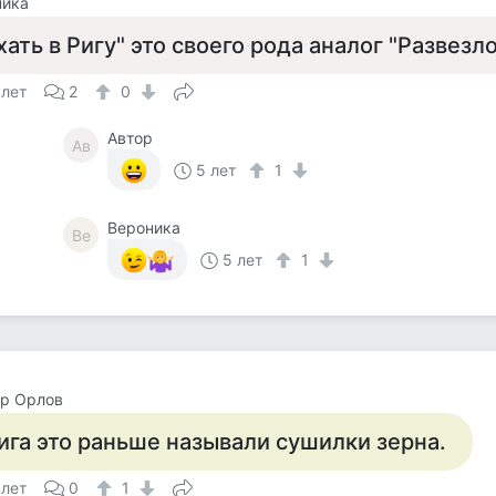
ника
хать в Ригу" это своего рода аналог "Развезло
 лет
2
0
Автор
Ав
5 лет
1
Вероника
Ве
5 лет
1
ор Орлов
ига это раньше называли сушилки зерна.
 лет
0
1