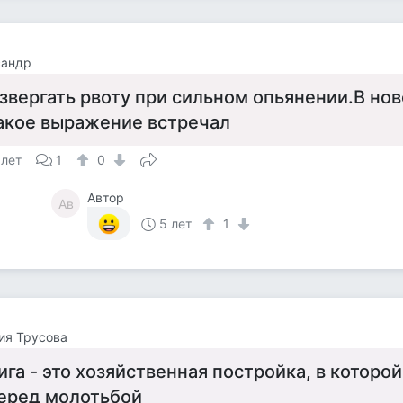
сандр
звергать рвоту при сильном опьянении.В но
акое выражение встречал
 лет
1
0
Автор
Ав
5 лет
1
ия Трусова
ига - это хозяйственная постройка, в которо
еред молотьбой