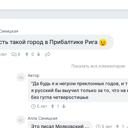
Синицкая
сть такой город в Прибалтике Рига
 лет
9
0
Показать все комментарии
Автор
Ав
"Да будь я и негром преклонных годов, и т
я русский бы выучил только за то, что на н
без гугла четверостишье
5 лет
1
Алла Синицкая
АС
Это писал Мояковский ...
5 лет
1