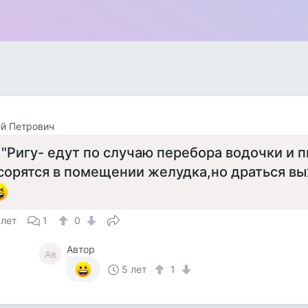
й Петрович
 "Ригу- едут по случаю перебора водочки и п
сорятся в помещении желудка,но драться вых
 лет
1
0
Автор
Ав
5 лет
1