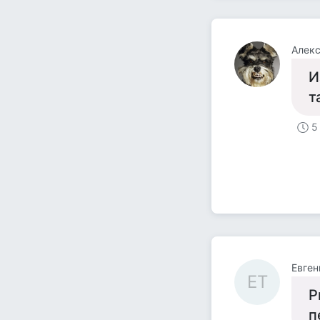
Алек
И
т
5
Евген
ЕТ
Р
п