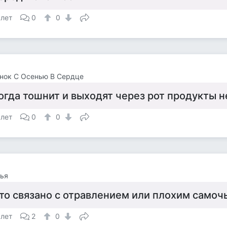
 лет
0
0
нок С Осенью В Сердце
огда тошнит и выходят через рот продукты н
 лет
0
0
ья
то связано с отравлением или плохим само
 лет
2
0