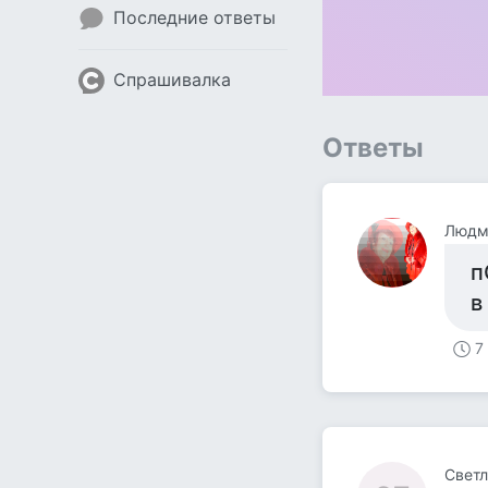
Последние ответы
Спрашивалка
Ответы
Людм
п
в
7
Светл