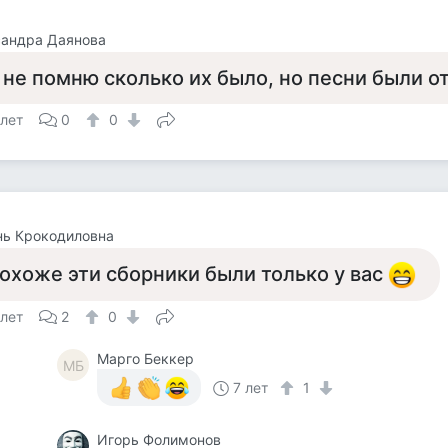
сандра Даянова
 не помню сколько их было, но песни были о
 лет
0
0
нь Крокодиловна
охоже эти сборники были только у вас
 лет
2
0
Mарго Беккер
MБ
7 лет
1
Игорь Фолимонов