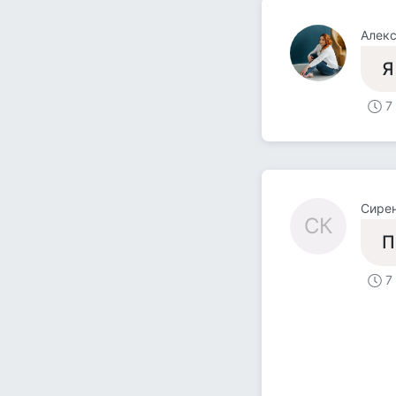
Алек
Я
7
Сире
СК
П
7