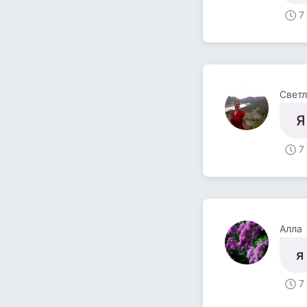
7
Светл
Я
7
Алла
я
7