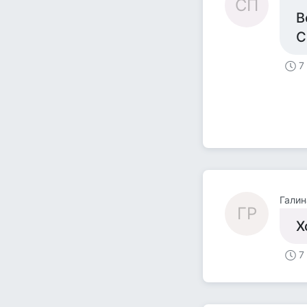
СП
В
С
7
Гали
ГР
Х
7