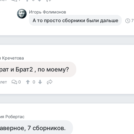
Игорь Фолимонов
А то просто сборники были дальше
7
 Кречетова
рат и Брат2 , по моему?
 лет
0
0
ия Робертас
аверное, 7 сборников.