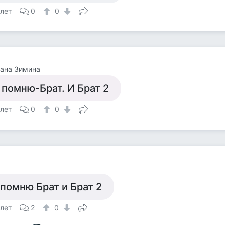
 лет
0
0
ана Зимина
 помню-Брат. И Брат 2
 лет
0
0
 помню Брат и Брат 2
 лет
2
0