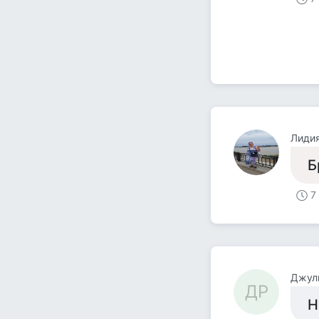
Лидия
Б
7
Джул
ДР
Н