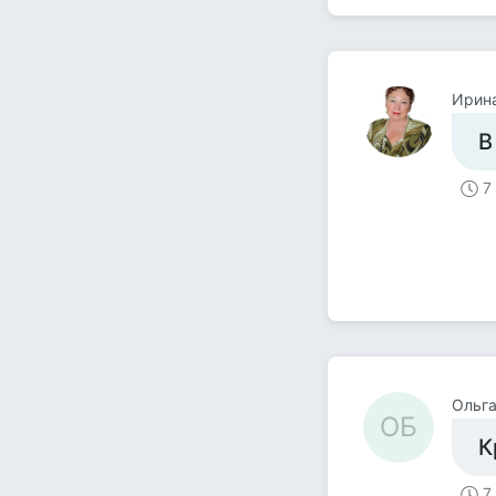
Ирин
В
7
Ольга
ОБ
К
7