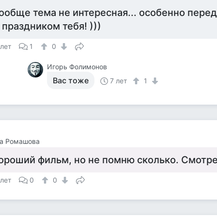
ообще тема не интересная... особенно пере
 праздником тебя! )))
 лет
1
0
Игорь Фолимонов
Вас тоже
7 лет
1
на Ромашова
ороший фильм, но не помню сколько. Смотрел
 лет
0
0