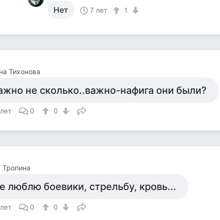
Нет
7 лет
1
на Тихонова
ажно не сколько..важно-нафига они были?
 лет
0
0
 Тропина
е люблю боевики, стрельбу, кровь...
 лет
0
0