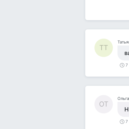
Татья
ТТ
в
7
Ольга
ОТ
Н
7