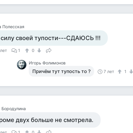
а Полесская
 силу своей тупости---СДАЮСЬ !!!
 лет
1
0
Игорь Фолимонов
Причём тут тупость то ?
7 лет
1
 Бородулина
роме двух больше не смотрела.
 лет
1
0