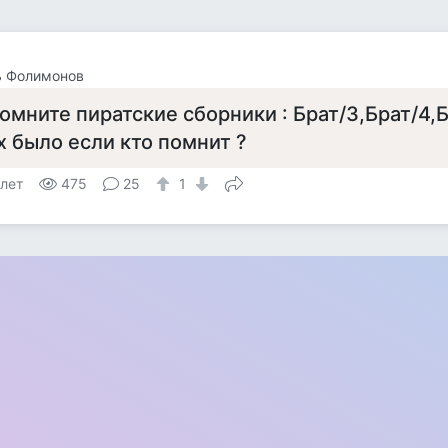
ь Фолимонов
омните пиратские сборники : Брат/3,Брат/4,Б
х было если кто помнит ?
 лет
475
25
1