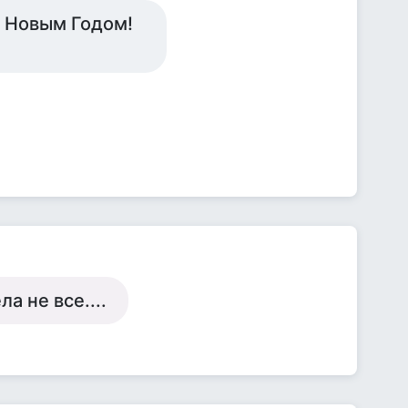
д Новым Годом!
а не все....