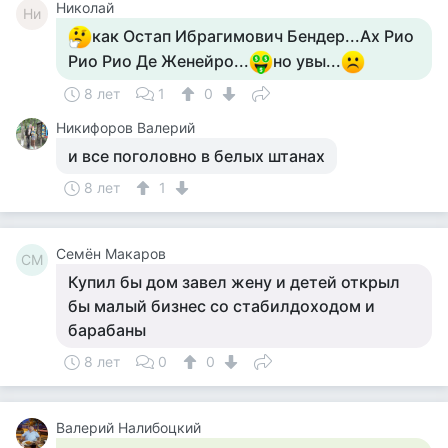
Николай
Ни
как Остап Ибрагимович Бендер...Ах Рио
Рио Рио Де Женейро...
но увы...
8 лет
1
0
Никифоров Валерий
и все поголовно в белых штанах
8 лет
1
Семён Макаров
СМ
Купил бы дом завел жену и детей открыл
бы малый бизнес со стабилдоходом и
барабаны
8 лет
0
0
Валерий Налибоцкий