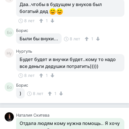
Даа..чтобы в будущем у внуков был
богатый дед
8 лет
1
Борис
Бо
Были бы внуки...
8 лет
1
Нургуль
Ну
Будет будет и внучки будет..кому то надо
все деньги дедушки потратить)))))
8 лет
1
Борис
Бо
)
8 лет
1
Наталия Скитева
Отдала людям кому нужна помощь.. Я хочу