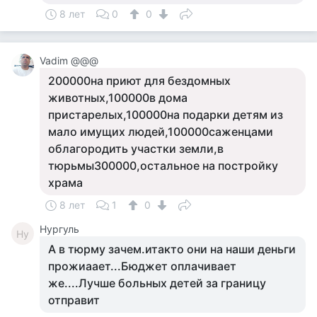
8 лет
0
0
Vadim @@@
200000на приют для бездомных
животных,100000в дома
пристарелых,100000на подарки детям из
мало имущих людей,100000саженцами
облагородить участки земли,в
тюрьмы300000,остальное на постройку
храма
8 лет
1
0
Нургуль
Ну
А в тюрму зачем.итакто они на наши деньги
прожиаает...Бюджет оплачивает
же....Лучше больных детей за границу
отправит