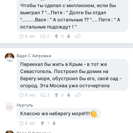
Чтобы ты сделал с миллионом, если бы
выиграл ? "...Петя : " Долги бы отдал
".........Вася : " А остальные ?? ".... Петя : " А
остальные подождут ! "
8 лет
0
0
Вадя С Хитровки
Переехал бы жить в Крым - в тот же
Севастополь. Построил бы домик на
берегу моря, обустроил бы его, свой сад -
огород. Эта Москва уже осточертела
8 лет
3
0
Нургуль
Ну
Классно же наберегу моря!!!!
8 лет
1