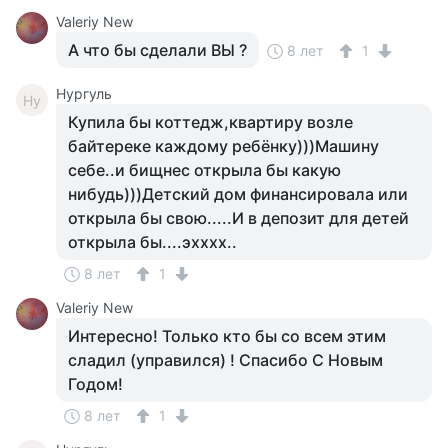
Valeriy New
А что бы сделали ВЫ ?
8 лет
1
Нургуль
Ну
Купила бы коттедж,квартиру возле
байтереке каждому ребёнку)))Машину
себе..и бищнес открыла бы какую
нибудь)))Детский дом финансировала или
открыла бы свою.....И в депозит для детей
открыла бы....эхххх..
8 лет
1
Valeriy New
Интересно! Только кто бы со всем этим
сладил (управился) ! Спасибо С Новым
Годом!
8 лет
1