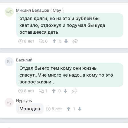
Михаил Балашов ( Clay )
МБ
отдал долги, но на это и рублей бы
хватило, отдохнул и подумал бы куда
оставшееся деть
8 лет
0
0
Василий
Ва
Отдал бы его тем кому они жизнь
спасут..Мне много не надо..а кому то это
вопрос жизни..
8 лет
1
0
Нургуль
Ну
Молодец
8 лет
1