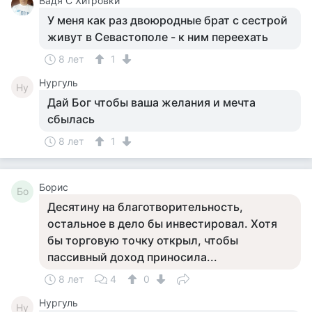
Вадя С Хитровки
У меня как раз двоюродные брат с сестрой
живут в Севастополе - к ним переехать
8 лет
1
Нургуль
Ну
Дай Бог чтобы ваша желания и мечта
сбылась
8 лет
1
Борис
Бо
Десятину на благотворительность,
остальное в дело бы инвестировал. Хотя
бы торговую точку открыл, чтобы
пассивный доход приносила...
8 лет
4
0
Нургуль
Ну