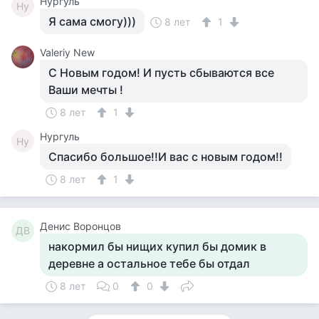
Нургуль
Ну
Я сама смогу)))
8 лет
1
Valeriy New
С Новым годом! И пусть сбываются все
Ваши мечты !
8 лет
1
Нургуль
Ну
Спасибо большое!!И вас с новым годом!!
8 лет
1
Денис Воронцов
ДВ
накормил бы нищих купил бы домик в
деревне а остальное тебе бы отдал
8 лет
0
0