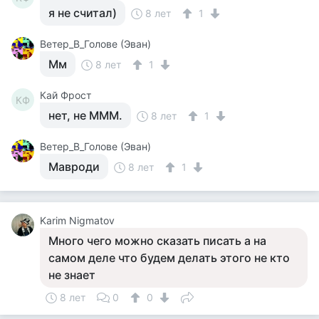
я не считал)
8 лет
1
Ветер_В_Голове (Эван)
Мм
8 лет
1
Кай Фрост
КФ
нет, не МММ.
8 лет
1
Ветер_В_Голове (Эван)
Мавроди
8 лет
1
Karim Nigmatov
Много чего можно сказать писать а на
самом деле что будем делать этого не кто
не знает
8 лет
0
0