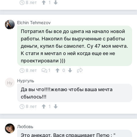
8 лет
1
Elchin Tehmezov
Потратил бы все до цента на начало новой
работы. Накопил бы вырученные с работы
деньги, купил бы самолет. Су 47 моя мечта.
К стати я мечтал о ней когда еще ее не
проектировали )))
8 лет
1
0
Нургуль
Ну
Да вы что!!!!желаю чтобы ваша мечта
сбылось!!!
8 лет
1
Любовь
Это анекдот. Вася спрашивает Петю : "