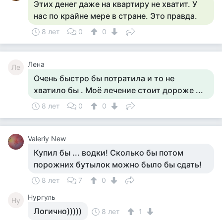
Этих денег даже на квартиру не хватит. У
нас по крайне мере в стране. Это правда.
8 лет
0
0
Лена
Ле
Очень быстро бы потратила и то не
хватило бы . Моё лечение стоит дороже ...
8 лет
0
0
Valeriy New
Купил бы ... водки! Сколько бы потом
порожних бутылок можно было бы сдать!
8 лет
7
0
Нургуль
Ну
Логично)))))
8 лет
1