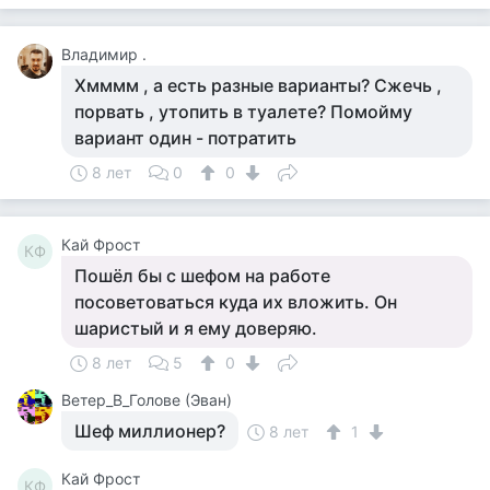
Владимир .
Хмммм , а есть разные варианты? Сжечь ,
порвать , утопить в туалете? Помойму
вариант один - потратить
8 лет
0
0
Кай Фрост
КФ
Пошёл бы с шефом на работе
посоветоваться куда их вложить. Он
шаристый и я ему доверяю.
8 лет
5
0
Ветер_В_Голове (Эван)
Шеф миллионер?
8 лет
1
Кай Фрост
КФ