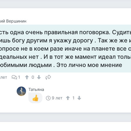
лий Вершинин
сть одна очень правильная поговорка. Судит
ишь богу другим я укажу дорогу . Так же же 
опросе не в коем разе иначе на планете все с
деальных нет . И в тот же мамент идеал тол
юбимыми людьми . Это лично мое мнение
 лет
1
0
Татьяна
9 лет
1