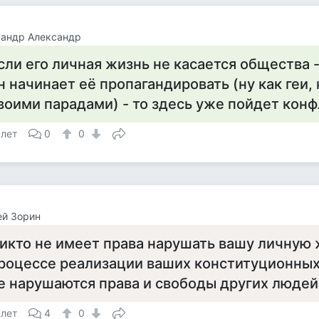
сандр Александр
сли его личная жизнь не касается общества - 
н начинает её пропагандировать (ну как геи,
воими парадами) - то здесь уже пойдет конфл
 лет
0
0
ей Зорин
икто не имеет права нарушать вашу личную 
роцессе реализации ваших конституционных
е нарушаются права и свободы других людей
 лет
4
0