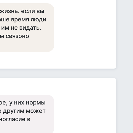
жизнь. если вы
наше время люди
 им не видать.
им связоно
ое, у них нормы
то другим может
ногласие в