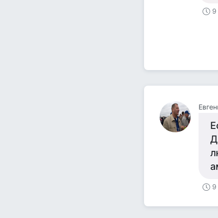
9
Евген
Е
Д
л
а
9