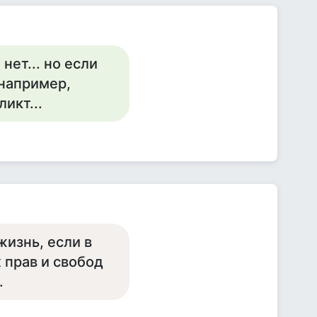
нет... но если
 например,
икт...
жизнь, если в
 прав и свобод
.