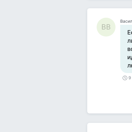
Васи
ВВ
Е
л
в
и
л
9