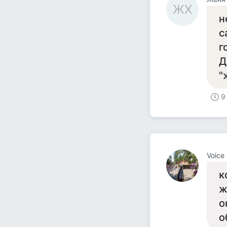
ЖХ
н
с
г
Д
"
9
Voice
к
ж
о
о