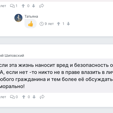
 лет
1
0
Татьяна
9 лет
1
ий Шиповский
сли эта жизнь наносит вред и безопасность 
А, если нет -то никто не в праве влазить в 
юбого гражданина и тем более её обсуждать 
морально!
 лет
0
0