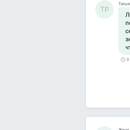
Татья
ТР
Л
п
с
з
ч
9
Женя