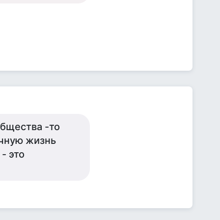
общества -то
личную жизнь
- это