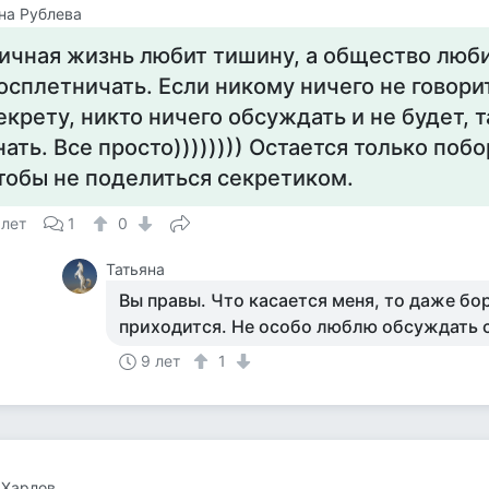
на Рублева
ичная жизнь любит тишину, а общество люб
осплетничать. Если никому ничего не говори
екрету, никто ничего обсуждать и не будет, т
нать. Все просто)))))))) Остается только побо
тобы не поделиться секретиком.
 лет
1
0
Татьяна
Вы правы. Что касается меня, то даже бо
приходится. Не особо люблю обсуждать 
9 лет
1
 Харлов