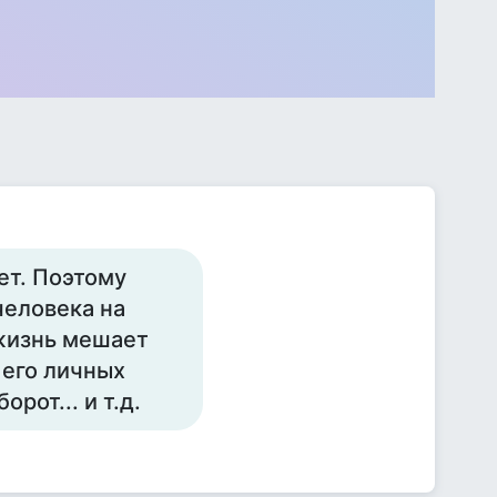
ет. Поэтому
человека на
 жизнь мешает
 его личных
рот... и т.д.