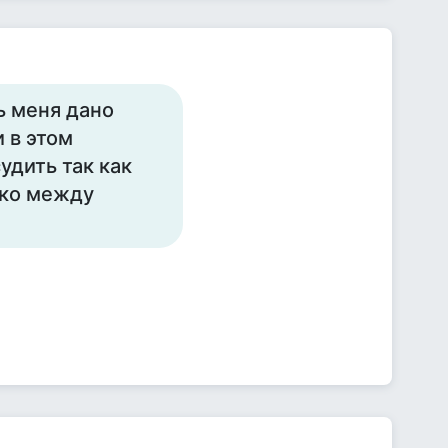
ь меня дано
и в этом
удить так как
ько между