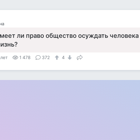
на
меет ли право общество осуждать человека 
изнь?
 лет
1 478
372
4