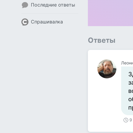
Последние ответы
Спрашивалка
Ответы
Леон
З
з
в
о
п
9