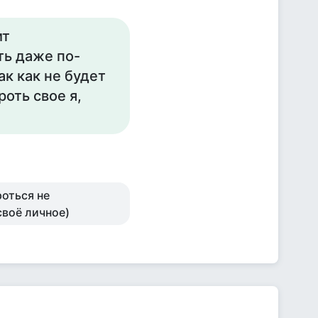
ит
ть даже по-
ак как не будет
роть свое я,
роться не
своё личное)