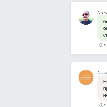
Алек
е
о
с
9
Андр
Н
п
н
9