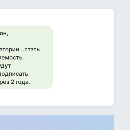
он,
тории...стать
аемость.
удут
подписать
ез 2 года.