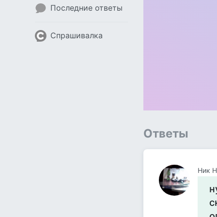
Последние ответы
Спрашивалка
Ответы
Ник Н
н
с
о