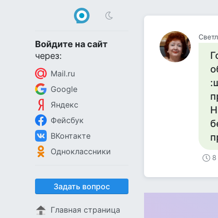
Светл
Войдите на сайт
Г
через:
о
Mail.ru
:
Google
п
Яндекс
Н
Фейсбук
б
ВКонтакте
п
Одноклассники
8
Задать вопрос
Главная страница