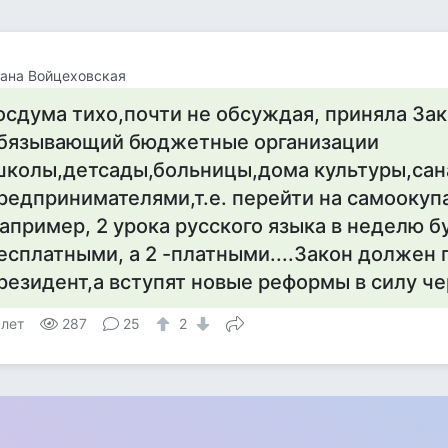
ана Войцеховская
осдума тихо,почти не обсуждая, приняла Зак
бязывающий бюджетные организации
школы,детсады,больницы,дома культуры,сана
редпринимателями,т.е. перейти на самоокуп
апример, 2 урока русского языка в неделю б
есплатными, а 2 -платными....Закон должен 
резидент,а вступят новые реформы в силу чер
 лет
287
25
2