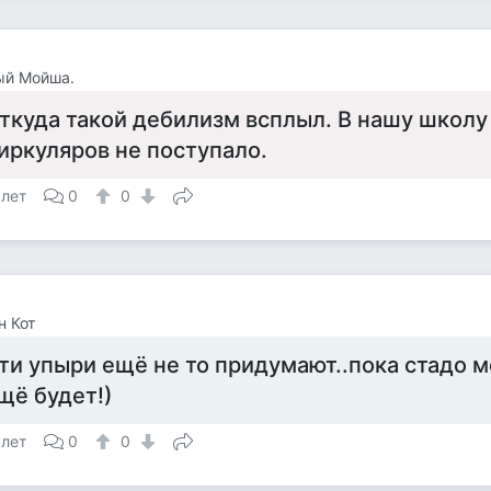
ый Мойша.
ткуда такой дебилизм всплыл. В нашу школу
иркуляров не поступало.
 лет
0
0
 Кот
ти упыри ещё не то придумают..пока стадо мо
щё будет!)
 лет
0
0