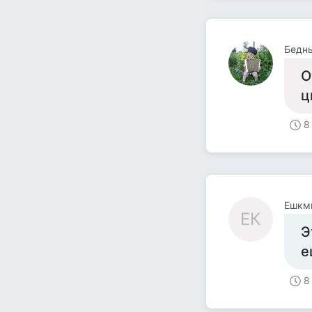
Бедн
О
ц
8
Ешкмн
ЕК
Э
е
8