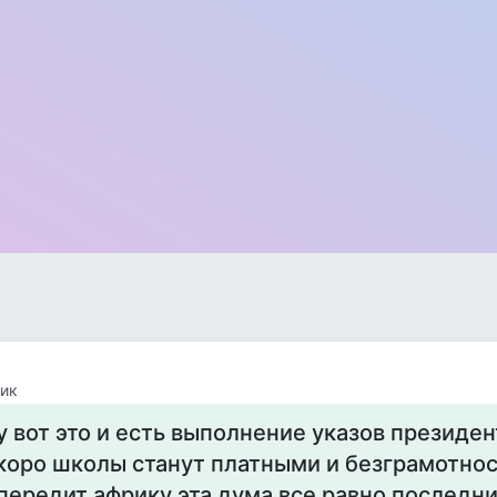
ик
у вот это и есть выполнение указов президе
коро школы станут платными и безграмотнос
передит африку эта дума все равно последни