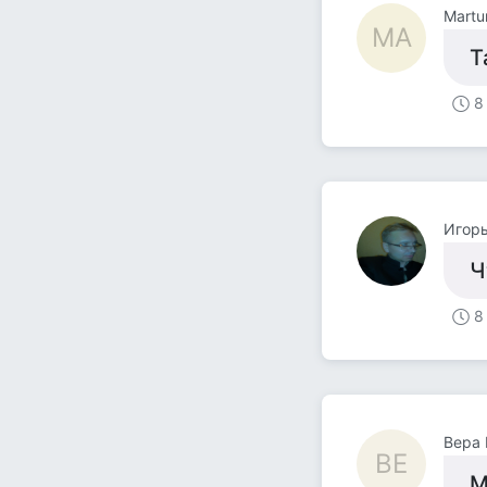
Martu
MA
Т
8
Игорь
Ч
8
Вера
ВЕ
М