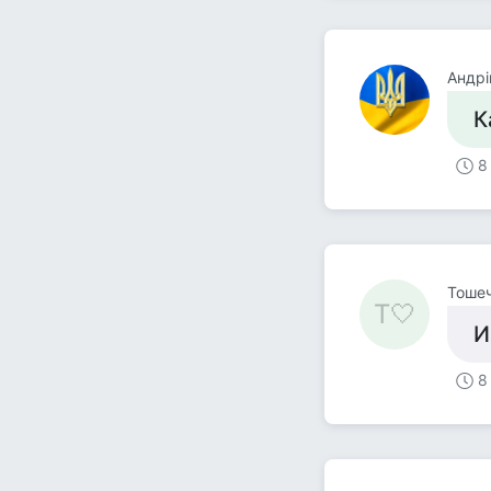
Андрі
К
8
Тошеч
Т🤍
И
8