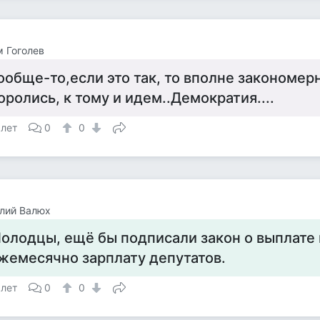
 Гоголев
ообще-то,если это так, то вполне закономерно.
оролись, к тому и идем..Демократия....
 лет
0
0
лий Валюх
олодцы, ещё бы подписали закон о выплате
жемесячно зарплату депутатов.
 лет
0
0