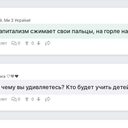
й. Ми З України!
апитализм сжимает свои пальцы, на горле н
 лет
0
0
ка 🤍💙♥️
 чему вы удивляетесь? Кто будет учить дете
 лет
0
0