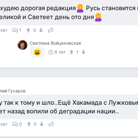
 худею дорогая редакция
Русь становится 
еликой и Светеет день ото дня
 лет
1
0
Светлана Войцеховская
8 лет
1
лий Гусаров
у так к тому и шло..Ещё Хакамада с Лужковы
ет назад вопили об деградации нации..
 лет
0
0