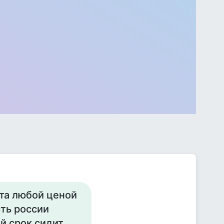
нта любой ценой
ть россии
й срок сидит