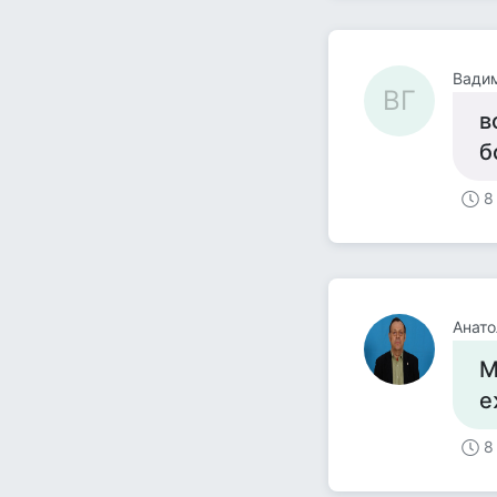
Вадим
ВГ
в
б
8
Анато
М
е
8