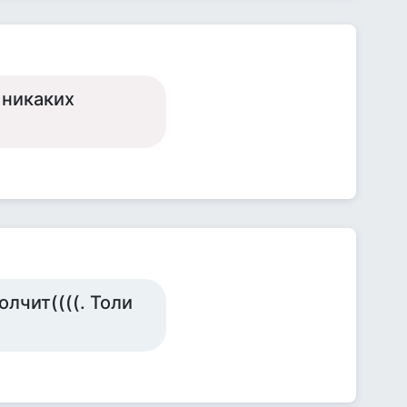
 никаких
лчит((((. Толи