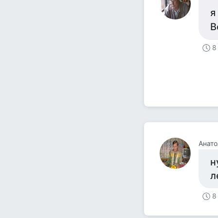
я
В
8
Анато
н
л
8