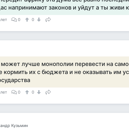
ас напринимают законов и уйдут а ты живи 
 лет
0
0
 может лучше монополии перевести на само
е кормить их с бюджета и не оказывать им ус
осударства
 лет
0
0
сандр Кузьмин