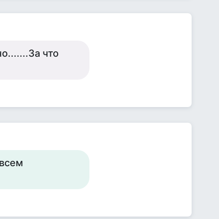
......За что
 всем