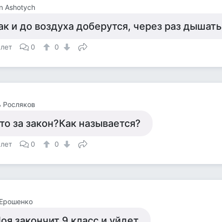
n Ashotych
ак и до воздуха доберутся, через раз дышать
 лет
0
0
 Росляков
то за закон?Как называется?
 лет
0
0
 Ерошенко
оя закончит 9 класс и уйдет