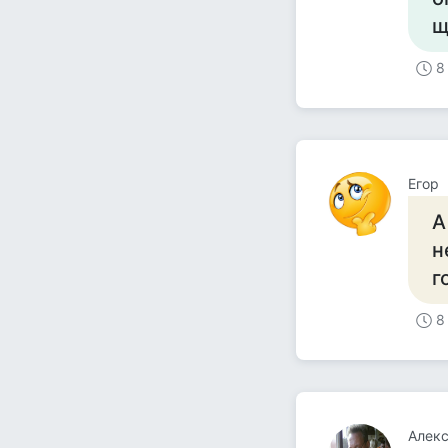
щ
8
Егор
А
н
г
8
Aлек