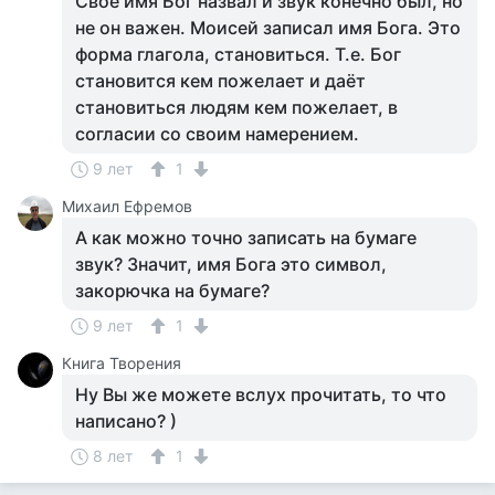
Своё имя Бог назвал и звук конечно был, но
не он важен. Моисей записал имя Бога. Это
форма глагола, становиться. Т.е. Бог
становится кем пожелает и даёт
становиться людям кем пожелает, в
согласии со своим намерением.
9 лет
1
Михаил Ефремов
А как можно точно записать на бумаге
звук? Значит, имя Бога это символ,
закорючка на бумаге?
9 лет
1
Книга Творения
Ну Вы же можете вслух прочитать, то что
написано? )
8 лет
1