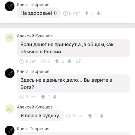
Книга Творения
На здоровье! ))
8 лет
1
Алексей Кулешов
АК
Если денег не принесут,а ,в общем,как
обычно в России
9 лет
7
0
Книга Творения
Здесь не в деньгах дело... Вы верите в
Бога?
9 лет
1
Алексей Кулешов
АК
Я верю в судьбу.
9 лет
1
Книга Творения