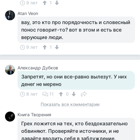
9 лет
1
Atan Veon
вау, это кто про порядочность и словесный
понос говорит-то? вот в этом и есть все
верующие люди.
9 лет
1
Александр Дубков
Запретят, но они все-равно вылезут. У них
денег не мерено
8 лет
11
0
Показать все комментарии
Книга Творения
Грех ложится на тех, кто бездоказательно
обвиняют. Проверяйте источники, и не
давайте вводить себя в заблуждение.