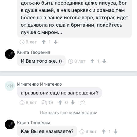
должно быть посредника даже иисуса, бог
в душе нашей, а не в церквях и храмах,тем
более не в вашей иегове вере, которая идет
от дьявола их сша и британии, покойтесь
лучше с миром...
9 лет
1
Книга Творения
И Вам того же. ))
8 лет
1
Игнатенко Игнатенко
ИИ
а разве они ещё не запрещены ?
9 лет
19
0
Показать все комментарии
Книга Творения
Как Вы ее называете?
9 лет
1