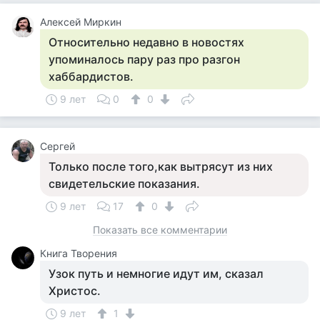
Алексей Миркин
Относительно недавно в новостях
упоминалось пару раз про разгон
хаббардистов.
9 лет
0
0
Сергей
Только после того,как вытрясут из них
свидетельские показания.
9 лет
17
0
Показать все комментарии
Книга Творения
Узок путь и немногие идут им, сказал
Христос.
9 лет
1