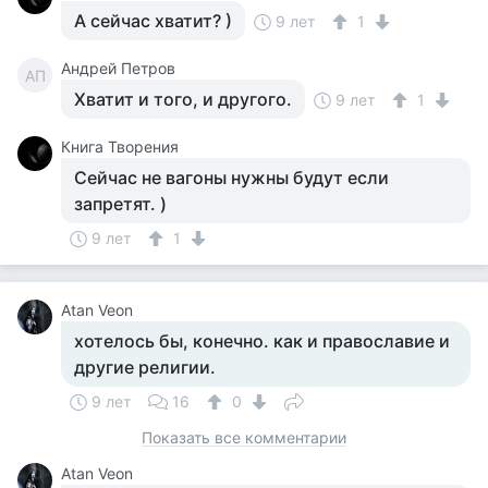
А сейчас хватит? )
9 лет
1
Андрей Петров
АП
Хватит и того, и другого.
9 лет
1
Книга Творения
Сейчас не вагоны нужны будут если
запретят. )
9 лет
1
Atan Veon
хотелось бы, конечно. как и православие и
другие религии.
9 лет
16
0
Показать все комментарии
Atan Veon