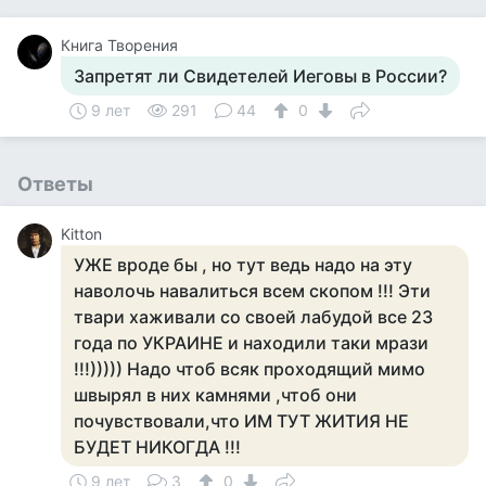
Книга Творения
Запретят ли Свидетелей Иеговы в России?
9 лет
291
44
0
Ответы
Kitton
УЖЕ вроде бы , но тут ведь надо на эту
наволочь навалиться всем скопом !!! Эти
твари хаживали со своей лабудой все 23
года по УКРАИНЕ и находили таки мрази
!!!))))) Надо чтоб всяк проходящий мимо
швырял в них камнями ,чтоб они
почувствовали,что ИМ ТУТ ЖИТИЯ НЕ
БУДЕТ НИКОГДА !!!
9 лет
3
0