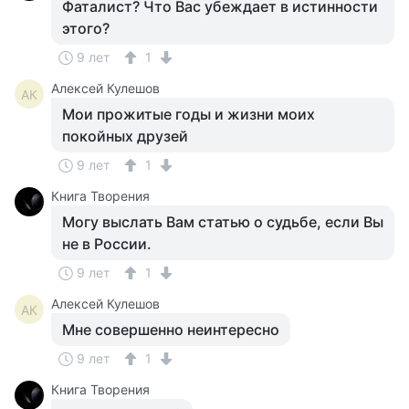
Фаталист? Что Вас убеждает в истинности
этого?
9 лет
1
Алексей Кулешов
АК
Мои прожитые годы и жизни моих
покойных друзей
9 лет
1
Книга Творения
Могу выслать Вам статью о судьбе, если Вы
не в России.
9 лет
1
Алексей Кулешов
АК
Мне совершенно неинтересно
9 лет
1
Книга Творения