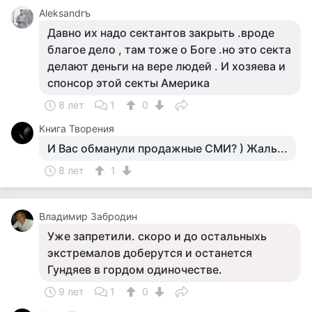
Aleksandrъ
Давно их надо сектантов закрыть .вроде
благое дело , там тоже о Боге .но это секта
делают деньги на вере людей . И хозяева и
спонсор этой секты Америка
8 лет
1
0
Книга Творения
И Вас обманули продажные СМИ? ) Жаль...
8 лет
1
Владимир Забродин
Уже запретили. скоро и до остальныхь
экстремалов доберутся и останется
Гундяев в гордом одиночестве.
9 лет
1
0