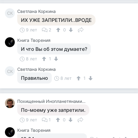
Cветлана Коркина
CК
ИХ УЖЕ ЗАПРЕТИЛИ..ВРОДЕ
9 лет
2
0
Книга Творения
И что Вы об этом думаете?
8 лет
1
Cветлана Коркина
CК
Правильно
8 лет
1
Похищенный Инопланетянами Для Опытов, Последний Из Рода, Бортинженер Летающей Тарелки, Основатель Общей Теории Всего
По-моему уже запретили.
9 лет
1
0
Книга Творения