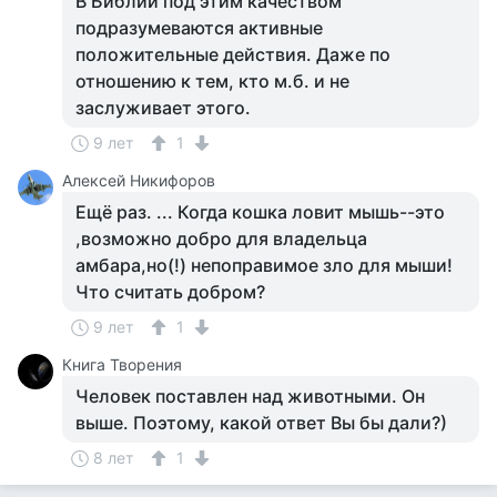
В Библии под этим качеством
подразумеваются активные
положительные действия. Даже по
отношению к тем, кто м.б. и не
заслуживает этого.
9 лет
1
Алексей Никифоров
Ещё раз. ... Когда кошка ловит мышь--это
,возможно добро для владельца
амбара,но(!) непоправимое зло для мыши!
Что считать добром?
9 лет
1
Книга Творения
Человек поставлен над животными. Он
выше. Поэтому, какой ответ Вы бы дали?)
8 лет
1