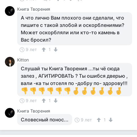
Книга Творения
А что лично Вам плохого они сделали, что
пишите с такой злобой и оскорблениями?
Может оскорбляли или кто-то камень в
Вас бросил?
9 лет
1
Kitton
Слушай ты Книга Творения ...ты чё сюда
залез , АГИТИРОВАТЬ ? Ты ошибся дверью ,
вали -ка ты отселя по -добру по- здорову!!!
9 лет
1
Книга Творения
Словесный понос...
9 лет
1