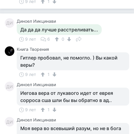
9 лет
1
Диноел Иикцинави
ДИ
Да да да лучше расстреливать...
9 лет
6
0
Книга Творения
Гитлер пробовал, не помогло. ) Вы какой
веры?
9 лет
1
Диноел Иикцинави
ДИ
Иегова вера от лукавого идет от еврея
сорроса сша шли бы вы обратно в ад..
9 лет
1
Диноел Иикцинави
ДИ
Моя вера во всевыший разум, но не в бога