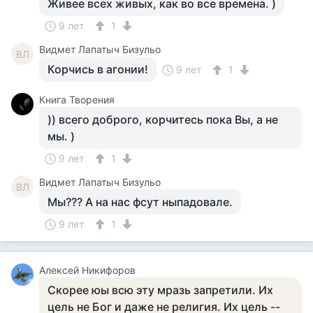
Живее всех живых, как во все времена. )
9 лет
1
Видмет Лапатыч Бизульо
ВЛ
Корчись в агонии!
9 лет
1
Книга Творения
)) всего доброго, корчитесь пока Вы, а не
мы. )
9 лет
1
Видмет Лапатыч Бизульо
ВЛ
Мы??? А на нас фсут ныпадовале.
9 лет
1
Алексей Никифоров
Скорее юы всю эту мразь запретили. Их
цель не Бог и даже не религия. Их цель --