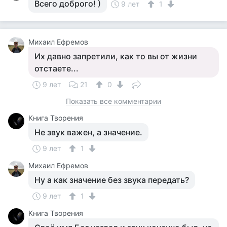
Всего доброго! )
9 лет
1
Михаил Ефремов
Их давно запретили, как то вы от жизни
отстаете...
9 лет
21
0
Показать все комментарии
Книга Творения
Не звук важен, а значение.
9 лет
1
Михаил Ефремов
Ну а как значение без звука передать?
9 лет
1
Книга Творения