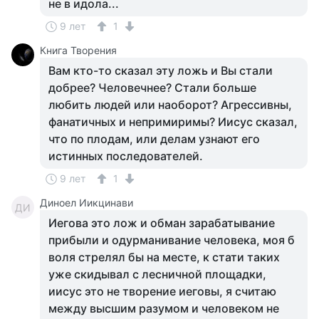
не в идола...
9 лет
1
Книга Творения
Вам кто-то сказал эту ложь и Вы стали
добрее? Человечнее? Стали больше
любить людей или наоборот? Агрессивны,
фанатичных и непримиримы? Иисус сказал,
что по плодам, или делам узнают его
истинных последователей.
9 лет
1
Диноел Иикцинави
ДИ
Иегова это лож и обман зарабатывание
прибыли и одурманивание человека, моя б
воля стрелял бы на месте, к стати таких
уже скидывал с лесничной площадки,
иисус это не творение иеговы, я считаю
между высшим разумом и человеком не