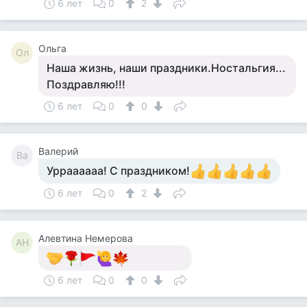
6 лет
0
2
Ольга
Ол
Наша жизнь, наши праздники.Ностальгия...
Поздравляю!!!
6 лет
0
0
Валерий
Ва
Урраааааа! С праздником!
6 лет
0
2
Алевтина Немерова
АН
6 лет
0
0