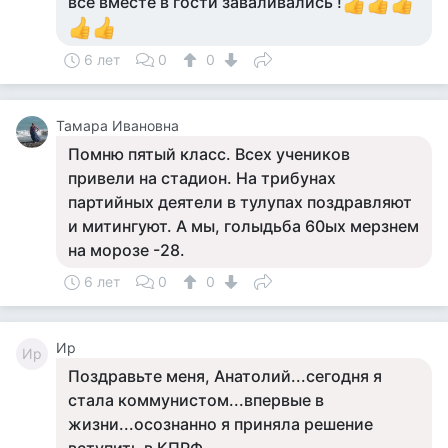
все вместе в гости заваливались !
6 лет
0
0
Тамара Ивановна
Помню пятый класс. Всех учеников
привели на стадион. На трибунах
партийных деятели в тулупах поздравляют
и митингуют. А мы, голыдьба 60ых мерзнем
на морозе -28.
6 лет
0
0
Ир
Ир
Поздравьте меня, Анатолий...сегодня я
стала коммунистом...впервые в
жизни...осознанно я приняла решение