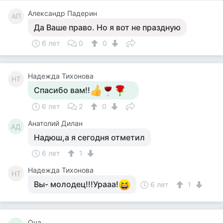
Александр Падерин
АП
Да Ваше право. Но я вот не праздную
6 лет
0
0
Надежда Тихонова
НТ
Спасибо вам!!
6 лет
2
0
Анатолий Дилан
АД
Надюш,а я сегодня отметил
6 лет
1
Надежда Тихонова
НТ
Вы- молодец!!!Урааа!
6 лет
1
Она