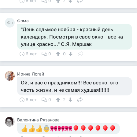
6 лет
0
2
Фома
Фо
"День седьмое ноября - красный день
календаря. Посмотри в свое окно - все на
улице красно..." С.Я. Маршак
6 лет
0
0
Ирина Логай
Ой, и вас с праздником!!! Всё верно, это
часть жизни, и не самая худшая!!!!!!!
6 лет
0
2
Валентина Рязанова