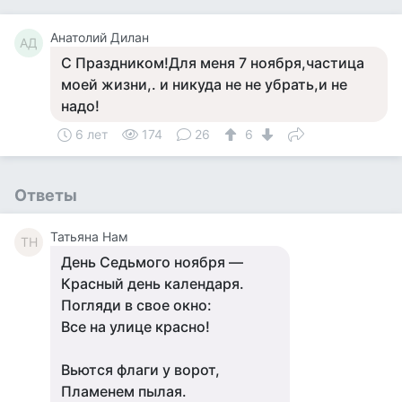
Анатолий Дилан
АД
С Праздником!Для меня 7 ноября,частица
моей жизни,. и никуда не не убрать,и не
надо!
6 лет
174
26
6
Ответы
Татьяна Нам
ТН
День Седьмого ноября —
Красный день календаря.
Погляди в свое окно:
Все на улице красно!
Вьются флаги у ворот,
Пламенем пылая.