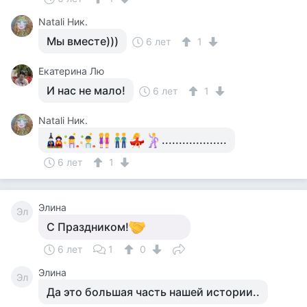
Natali Ник.
Мы вместе)))
6 лет
1
Екатерина Лю
И нас не мало!
6 лет
1
Natali Ник.
...................
6 лет
1
Элина
Эл
С Праздником!
6 лет
1
0
Элина
Эл
Да это большая часть нашей истории..