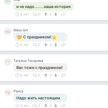
Он
и не надо........наша история
6 лет
0
0
Mass.terr
Ma
С праздником!
6 лет
0
0
Татьяна Токарева
ТТ
Вас тоже с праздником!
6 лет
0
0
Раиса
Ра
Надо жить настоящим
6 лет
3
0