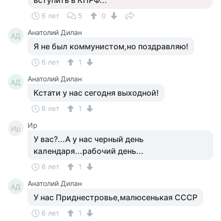
вступить в КПРФ...
6 лет
5
0
Анатолий Дилан
АД
Я не был коммунистом,но поздравляю!
6 лет
1
Анатолий Дилан
АД
Кстати у нас сегодня выходной!
6 лет
1
Ир
Ир
У вас?...А у нас черный день
календаря...рабочий день...
6 лет
1
Анатолий Дилан
АД
У нас Приднестровье,малюсенькая СССР
6 лет
1