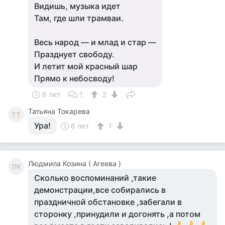
Видишь, музыка идет
Там, где шли трамваи.
Весь народ — и млад и стар —
Празднует свободу.
И летит мой красный шар
Прямо к небосводу!
6 лет
1
2
Татьяна Токарева
ТТ
Ура!
6 лет
1
Людмила Козина ( Агеева )
ЛК
Сколько воспоминаний ,такие
демонстрации,все собирались в
праздничной обстановке ,забегали в
сторонку ,принудили и догонять ,а потом