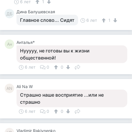
6 лет
1
Дина Балушевская
ДБ
Главное слово... Сидят
6 лет
1
Анталья*
Ан
Нууууу, не готовы вы к жизни
общественной!
6 лет
0
0
Ali Na W
AN
Страшно наше восприятие ...или не
страшно
6 лет
0
0
Vladimir Rakivnenko