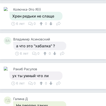
Колючка-Это Я)))
Хрен редьки не слаще
6 лет
0
0
Владимир Асиновский
ВА
а что это "хабалка" ?
6 лет
0
0
Ракиб Расулов
ух ты умный что ли
6 лет
0
0
Галина Д
ГД
Не терплю таких