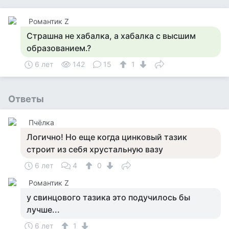
Романтик Z
Страшна не хабалка, а хабалка с высшим
образованием.?
6 лет
142
15
1
Ответы
Пчёлка
Логично! Но еще когда цинковый тазик
строит из себя хрустальную вазу
6 лет
4
0
Романтик Z
у свинцового тазика это подучилось бы
лучше...
6 лет
1