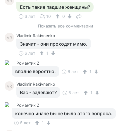
VR
Есть такие падшие женщины?
6 лет
10
0
Показать все комментарии
Vladimir Rakivnenko
VR
Значит - они проходят мимо.
6 лет
1
Романтик Z
вполне вероятно.
6 лет
1
Vladimir Rakivnenko
VR
Вас - задевают?
6 лет
1
Романтик Z
конечно иначе бы не было этого вопроса.
6 лет
1