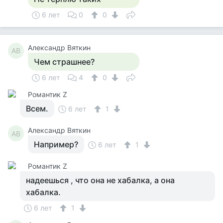
6 лет
0
0
Александр Вяткин
АВ
Чем страшнее?
6 лет
4
0
Романтик Z
Всем.
6 лет
1
Александр Вяткин
АВ
Например?
6 лет
1
Романтик Z
надеешься , что она не хабалка, а она
хабалка.
6 лет
1