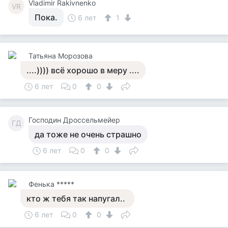
Vladimir Rakivnenko
VR
Пока.
6 лет
1
Татьяна Морозова
....)))) всё хорошо в меру ....
6 лет
0
0
Господин Дроссельмейер
ГД
да тоже не очень страшно
6 лет
0
0
Фенька *****
кто ж тебя так напугал..
6 лет
0
0