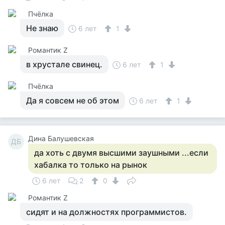
Пчёлка
Не знаю
6 лет
1
Романтик Z
в хрустале свинец.
6 лет
1
Пчёлка
Да я совсем не об этом
6 лет
1
Дина Балушевская
ДБ
да хоть с двумя высшими заушными ...если
хабалка то только на рынок
6 лет
2
0
Романтик Z
сидят и на должностях программистов.