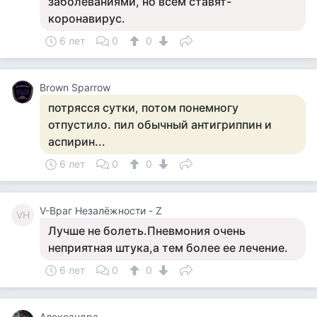
заболеваниями, но всем ставят-
коронавирус.
6 лет
0
0
Brown Sparrow
потрясся сутки, потом понемногу
отпустило. пил обычный антигриппин и
аспирин...
6 лет
0
0
V-Враг Незалёжности - Z
VН
Лучше не болеть.Пневмония очень
неприятная штука,а тем более ее лечение.
6 лет
0
0
Александра