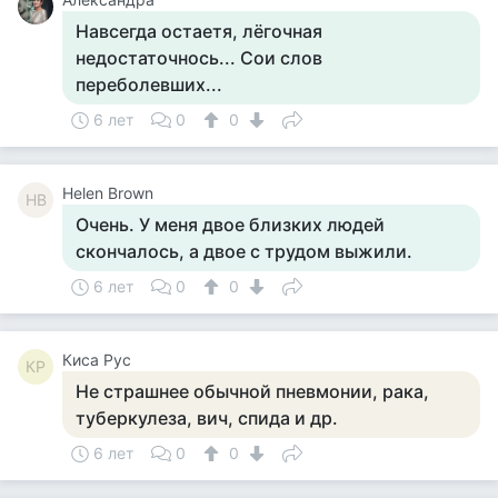
Навсегда остаетя, лёгочная
недостаточнось... Сои слов
переболевших...
6 лет
0
0
Helen Brown
HB
Очень. У меня двое близких людей
скончалось, а двое с трудом выжили.
6 лет
0
0
Киса Рус
КР
Не страшнее обычной пневмонии, рака,
туберкулеза, вич, спида и др.
6 лет
0
0