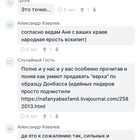
Тротя
Тр
Это точно...
6 лет
1
Александр Ковалев
АК
согласно ведам Аня с ваших краев
народная ярость вскипит)
6 лет
1
Случайный Гость
СГ
Полно и у нас и у вас особенно прочитав и
поняв как умеют предавать "верха" по
образцу Донбасса (идейных лидеров
просто подчистили
https://nafanyabesfamil.livejournal.com/258
2013.html
6 лет
1
Александр Ковалев
АК
да это к сожалению так, сильных и