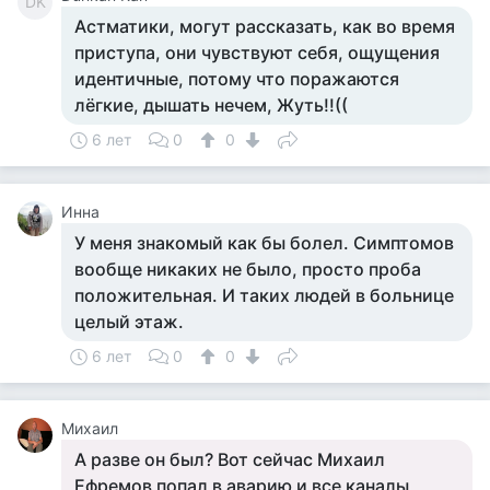
DK
Астматики, могут рассказать, как во время
приступа, они чувствуют себя, ощущения
идентичные, потому что поражаются
лёгкие, дышать нечем, Жуть!!((
6 лет
0
0
Инна
У меня знакомый как бы болел. Симптомов
вообще никаких не было, просто проба
положительная. И таких людей в больнице
целый этаж.
6 лет
0
0
Михаил
А разве он был? Вот сейчас Михаил
Ефремов попал в аварию и все каналы