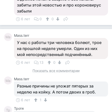
забиты этой новостью и про короновирус
забыли
6 лет
0
0
Mass.terr
Ma
У нас с работы три человека болеют, трое
на прошлой неделе умерли. Один из них
мой непосредственный подчинённый.
6 лет
13
0
Показать все комментарии
Mass.terr
Ma
Разные причины не уложат пятерых за
неделю на койку. А потом двоих в гроб.
6 лет
1
Тротя
Тр