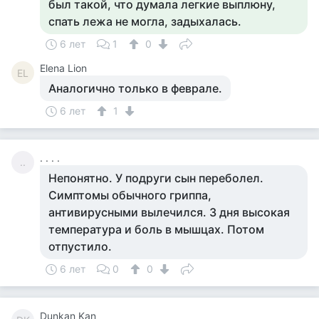
был такой, что думала легкие выплюну,
спать лежа не могла, задыхалась.
6 лет
1
0
Elena Lion
EL
Аналогично только в феврале.
6 лет
1
. . . .
..
Непонятно. У подруги сын переболел.
Симптомы обычного гриппа,
антивирусными вылечился. 3 дня высокая
температура и боль в мышцах. Потом
отпустило.
6 лет
0
0
Dunkan Kan