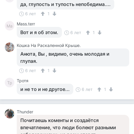
да, глупость и тупость непобедима....
6 лет
1
Mass.terr
Ma
Вот и я об этом.
6 лет
1
Кошка На Раскаленной Крыше.
Анюта, Вы , видимо, очень молодая и
глупая.
6 лет
1
Тротя
Тр
и не то и не другое...
6 лет
1
Thunder
Почитаешь коменты и создаётся
впечатление, что люди болеют разными