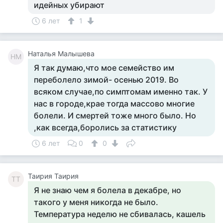
идейных убирают
6 лет
1
Наталья Малышева
НМ
Я так думаю,что мое семейство им
переболело зимой- осенью 2019. Во
всяком случае,по симптомам именно так. У
нас в городе,крае тогда массово многие
болели. И смертей тоже много было. Но
,как всегда,боролись за статистику
6 лет
0
0
Таирия Таирия
ТТ
Я не знаю чем я болела в декабре, но
такого у меня никогда не было.
Температура неделю не сбивалась, кашель