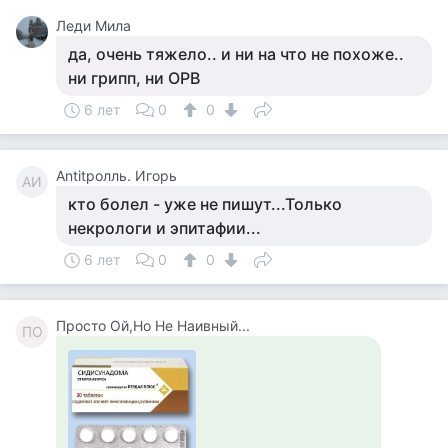
Леди Мила
да, очень тяжело.. и ни на что не похоже..
ни грипп, ни ОРВ
6 лет
0
0
Antitролль. Игорь
AИ
кто болел - уже не пишут...Только
некрологи и эпитафии...
6 лет
0
0
Просто Ой,Но Не Наивный...
ПО