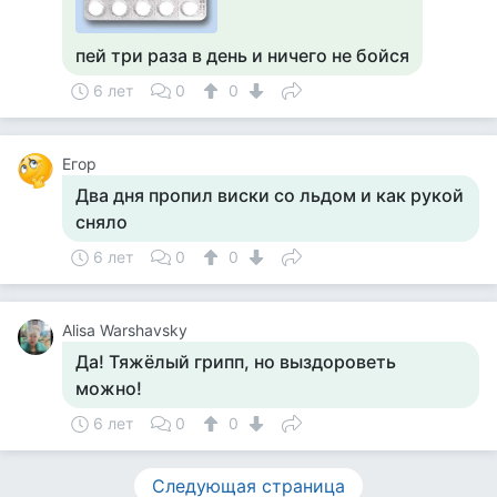
пей три раза в день и ничего не бойся
6 лет
0
0
Егор
Два дня пропил виски со льдом и как рукой
сняло
6 лет
0
0
Alisa Warshavsky
Да! Тяжёлый грипп, но выздороветь
можно!
6 лет
0
0
Следующая страница