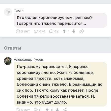
Тротя
Тр
Кто болел короновирусным гриппом?
Говорят,что тяжело переносится...
6 лет
474
42
1
Ответы
Александр Гусев
По-разному переносится. Я перенёс
коронавирус легко. Жена -в больнице,
средней тяжести. Есть знакомый,
болеющий очень тяжело. В реанимации до
сих пор. Так что кому как повезёт. После
болезни тяжело восстанавливаться. И,
видимо, это будет долго.
6 лет
0
0