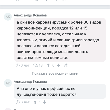
Александр Ковалев
АК
а они все каронавирусы,их более 30 видов
кароноинфекций, порядка 12 или 15
цепляются к человеку, остальные к
животным,птичий и свинно грипп гораздо
опаснее и сложнее сегодняшней
ахинеи,просто люди мешали делать
властям темные делишки.
6 лет
13
0
Показать все комментарии
Александр Ковалев
АК
Аня оно и у нас в рф сейчас не
лучше,геноцид тоже творится
6 лет
1