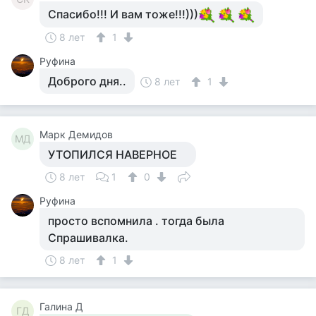
Спасибо!!! И вам тоже!!!)))
8 лет
1
Руфина
Доброго дня..
8 лет
1
Марк Демидов
МД
УТОПИЛСЯ НАВЕРНОЕ
8 лет
1
0
Руфина
просто вспомнила . тогда была
Спрашивалка.
8 лет
1
Галина Д
ГД