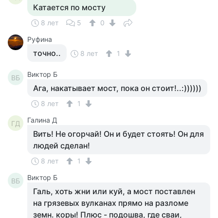
Катается по мосту
8 лет
5
0
Руфина
точно..
8 лет
1
Виктор Б
ВБ
Ага, накатывает мост, пока он стоит!..:))))))
8 лет
1
Галина Д
ГД
Вить! Не огорчай! Он и будет стоять! Он для
людей сделан!
8 лет
1
Виктор Б
ВБ
Галь, хоть жни или куй, а мост поставлен
на грязевых вулканах прямо на разломе
земн. коры! Плюс - подошва, где сваи,