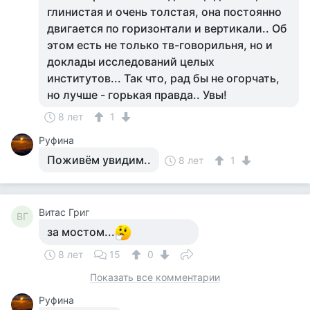
глинистая и очень толстая, она постоянно
двигается по горизонтали и вертикали.. Об
этом есть не только тв-говорильня, но и
доклады исследований целых
институтов... Так что, рад бы не огорчать,
но лучше - горькая правда.. Увы!
8 лет
1
Руфина
Поживём увидим..
8 лет
1
Витас Григ
ВГ
за мостом...
8 лет
15
0
Показать все комментарии
Руфина