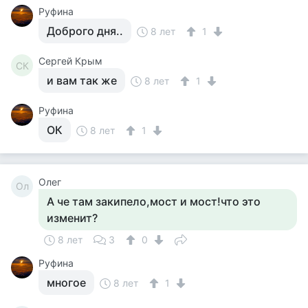
Руфина
Доброго дня..
8 лет
1
Сергей Крым
СК
и вам так же
8 лет
1
Руфина
ОК
8 лет
1
Олег
Ол
А че там закипело,мост и мост!что это
изменит?
8 лет
3
0
Руфина
многое
8 лет
1