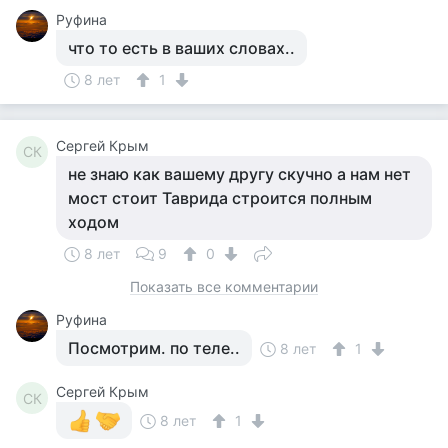
Руфина
что то есть в ваших словах..
8 лет
1
Сергей Крым
СК
не знаю как вашему другу скучно а нам нет
мост стоит Таврида строится полным
ходом
8 лет
9
0
Показать все комментарии
Руфина
Посмотрим. по теле..
8 лет
1
Сергей Крым
СК
8 лет
1