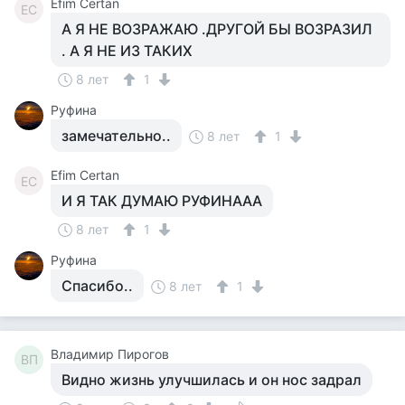
Efim Certan
EC
А Я НЕ ВОЗРАЖАЮ .ДРУГОЙ БЫ ВОЗРАЗИЛ
. А Я НЕ ИЗ ТАКИХ
8 лет
1
Руфина
замечательно..
8 лет
1
Efim Certan
EC
И Я ТАК ДУМАЮ РУФИНААА
8 лет
1
Руфина
Спасибо..
8 лет
1
Владимир Пирогов
ВП
Видно жизнь улучшилась и он нос задрал