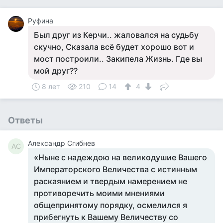
Руфина
Был друг из Керчи.. жаловался на судьбу
скучно, Сказала всё будет хорошо вот и
мост построили.. Закипела Жизнь. Где вы
мой друг??
8 лет
210
14
4
Ответы
Александр Сгибнев
АС
«Ныне с надеждою на великодушие Вашего
Императорского Величества с истинным
раскаянием и твердым намерением не
противоречить моими мнениями
общепринятому порядку, осмелился я
прибегнуть к Вашему Величеству со