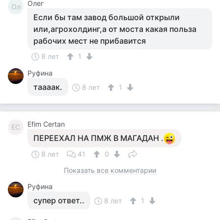
Олег
Ол
Если бы там завод большой открыли
или,агрохолдинг,а от моста какая польза
рабочих мест не прибавится
8 лет
1
Руфина
таааак.
8 лет
1
Efim Certan
EC
ПЕРЕЕХАЛ НА ПМЖ В МАГАДАН .
8 лет
41
0
Показать все комментарии
Руфина
супер ответ..
8 лет
1