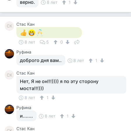
верно.
8 лет
1
Стас Кан
СК
8 лет
5
0
Руфина
доброго дня вам..
8 лет
1
Стас Кан
СК
Нет, Я не он!!!)))) я по эту сторону
моста!!!)))
8 лет
1
Руфина
и.......
8 лет
1
Стас Кан
СК