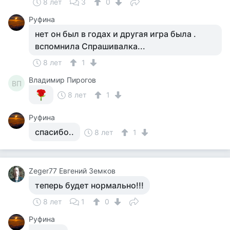
8 лет
3
0
Руфина
нет он был в годах и другая игра была .
вспомнила Спрашивалка...
8 лет
1
Владимир Пирогов
ВП
8 лет
1
Руфина
спасибо..
8 лет
1
Zeger77 Евгений Земков
теперь будет нормально!!!
8 лет
1
0
Руфина