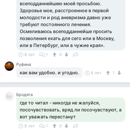
всеподданнейшею моей просьбою.
Здоровье мое, расстроенное в первой
молодости и род аневризма давно уже
требуют постоянного лечения.
Осмеливаюсь всеподданнейше просить
позволения ехать для сего или в Москву,
или в Петербург, или в чужие края».
8 лет
1
0
Руфина
как вам удобно. и угодно.
8 лет
1
Бродяга
Бр
где то читал - никогда не жалуйся,
посочувствовать, вряд ли посочувствуют, а
вот уважать перестанут
8 лет
1
0