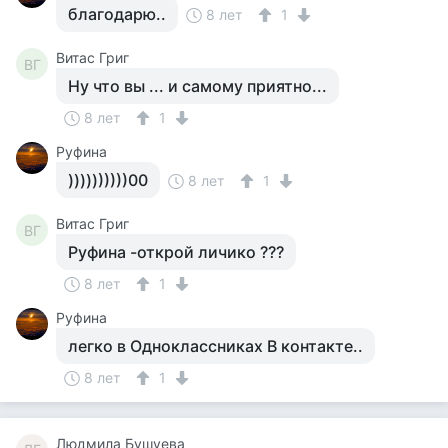
благодарю..
8 лет
1
Витас Григ
ВГ
Ну что вы ... и самому приятно...
8 лет
1
Руфина
))))))))))00
8 лет
1
Витас Григ
ВГ
Руфина -открой личико ???
8 лет
1
Руфина
легко в Одноклассниках В контакте..
8 лет
1
Людмила Бушуева