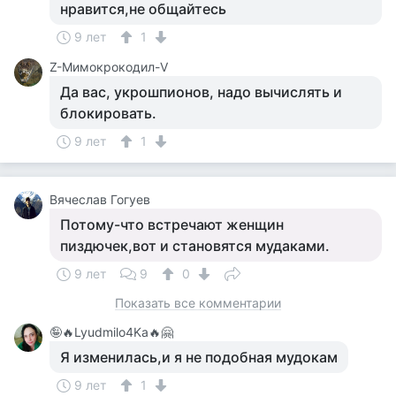
нравится,не общайтесь
9 лет
1
Z-Мимокрокодил-V
Да вас, укрошпионов, надо вычислять и
блокировать.
9 лет
1
Вячеслав Гогуев
Потому-что встречают женщин
пиздючек,вот и становятся мудаками.
9 лет
9
0
Показать все комментарии
🤪🔥Lyudmilo4Ka🔥🤗
Я изменилась,и я не подобная мудокам
9 лет
1