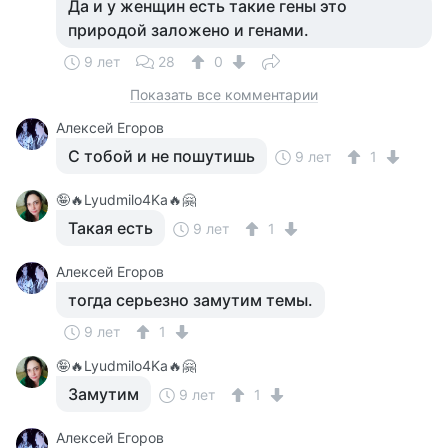
Да и у женщин есть такие гены это
природой заложено и генами.
9 лет
28
0
Показать все комментарии
Алексей Егоров
С тобой и не пошутишь
9 лет
1
🤪🔥Lyudmilo4Ka🔥🤗
Такая есть
9 лет
1
Алексей Егоров
тогда серьезно замутим темы.
9 лет
1
🤪🔥Lyudmilo4Ka🔥🤗
Замутим
9 лет
1
Алексей Егоров