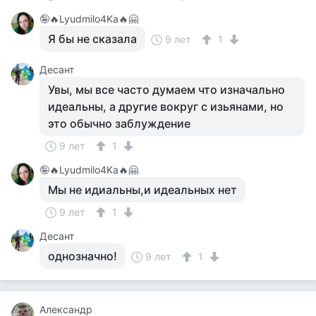
🤪🔥Lyudmilo4Ka🔥🤗
Я бы не сказала
9 лет
1
Десант
Увы, мы все часто думаем что изначально
идеальны, а другие вокруг с изьянами, но
это обычно заблуждение
9 лет
1
🤪🔥Lyudmilo4Ka🔥🤗
Мы не идиальны,и идеальных нет
9 лет
1
Десант
однозначно!
9 лет
1
Александр