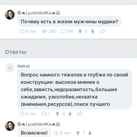
🤪🔥Lyudmilo4Ka🔥🤗
Почему есть в жизни мужчины мудаки?
9 лет
380
96
0
Ответы
Aleksii
Al
Вопрос намного тяжелее и глубже по своей
конструкции: высокое мнение о
себе,зависть,недоразвитость,большие
ожидания, узколобие,нехватка
(внимания,ресурсов),поиск лучшего
9 лет
1
0
🤪🔥Lyudmilo4Ka🔥🤗
Возможно!
9 лет
1