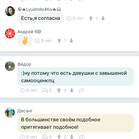
🤪🔥Lyudmilo4Ka🔥🤗
Есть,я согласна
9 лет
1
Андрей R@
9 лет
1
Фёдор
:)ну потому что есть девушки с завышеной
самооценклц
9 лет
0
0
Десант
В большинстве своём подобное
притягивает подобное!
9 лет
4
0