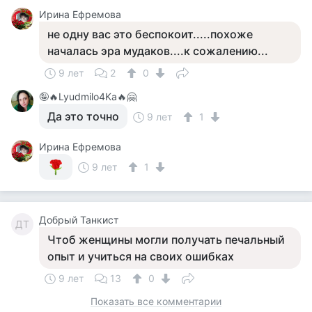
Ирина Ефремова
не одну вас это беспокоит.....похоже
началась эра мудаков....к сожалению...
9 лет
2
0
🤪🔥Lyudmilo4Ka🔥🤗
Да это точно
9 лет
1
Ирина Ефремова
9 лет
1
Добрый Танкист
ДТ
Чтоб женщины могли получать печальный
опыт и учиться на своих ошибках
9 лет
13
0
Показать все комментарии