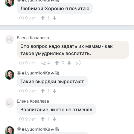
Любимой!Хорошо я почитаю
9 лет
1
Елена Ковалева
ЕК
Это вопрос надо задать их мамам- как
такое умудрились воспитать.
9 лет
4
0
🤪🔥Lyudmilo4Ka🔥🤗
Такие выррдки выростают
9 лет
1
Елена Ковалева
ЕК
Воспитание ни кто не отменял
9 лет
1
🤪🔥Lyudmilo4Ka🔥🤗