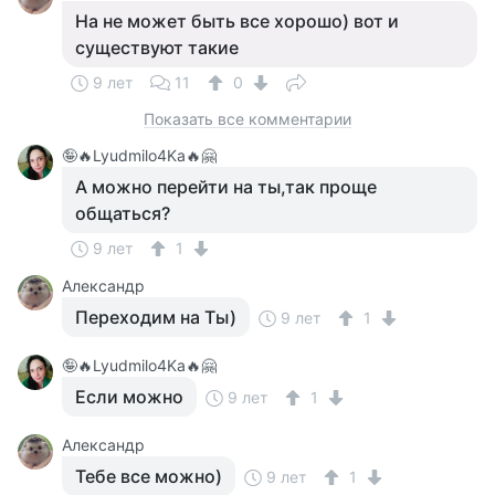
На не может быть все хорошо) вот и
существуют такие
9 лет
11
0
Показать все комментарии
🤪🔥Lyudmilo4Ka🔥🤗
А можно перейти на ты,так проще
общаться?
9 лет
1
Александр
Переходим на Ты)
9 лет
1
🤪🔥Lyudmilo4Ka🔥🤗
Если можно
9 лет
1
Александр
Тебе все можно)
9 лет
1