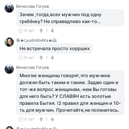
Вячеслав Гогуев
Зачем ,тогда,всех мужчин под одну
гребёнку? Не справедливо как-то...
9 лет
1
🤪🔥Lyudmilo4Ka🔥🤗
Не встречала просто хоррших
9 лет
1
Вячеслав Гогуев
Многие женщины говорят,что мужчина
должен быть таким и таким. Задаю один и
тот-же вопрос женщинам,-кем Вы готовы
для него быть? У СЛАВЯН есть золотые
правила Бытия. !2 правил для женщин и 10-
ть для мужчин. Прочитайте,не поленитесь.
9 лет
1
🤪🔥Lyudmilo4Ka🔥🤗