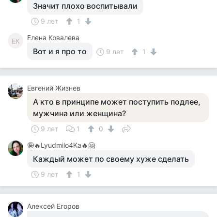
Значит плохо воспитывали
9 лет
1
Елена Ковалева
ЕК
Вот и я про то
9 лет
1
Евгений Жизнев
А кто в принципе может поступить подлее,
мужчина или женщина?
9 лет
1
0
🤪🔥Lyudmilo4Ka🔥🤗
Каждый может по своему хуже сделать
9 лет
1
Алексей Егоров