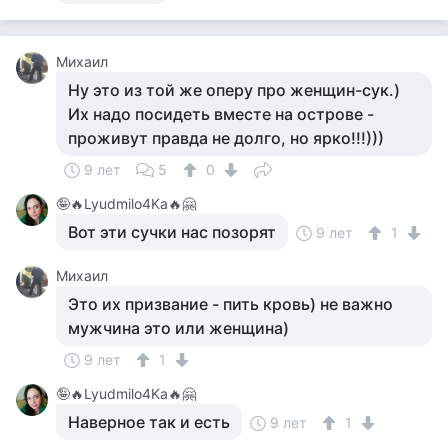
Михаил
Ну это из той же оперу про женщин-сук.)
Их надо посидеть вместе на острове -
проживут правда не долго, но ярко!!!)))
9 лет
5
0
🤪🔥Lyudmilo4Ka🔥🤗
Вот эти сучки нас позорят
9 лет
1
Михаил
Это их призвание - пить кровь) не важно
мужчина это или женщина)
9 лет
1
🤪🔥Lyudmilo4Ka🔥🤗
Наверное так и есть
9 лет
1