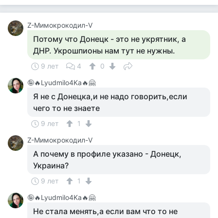
Z-Мимокрокодил-V
Потому что Донецк - это не укрятник, а
ДНР. Укрошпионы нам тут не нужны.
9 лет
4
0
🤪🔥Lyudmilo4Ka🔥🤗
Я не с Донецка,и не надо говорить,если
чего то не знаете
9 лет
1
Z-Мимокрокодил-V
А почему в профиле указано - Донецк,
Украина?
9 лет
1
🤪🔥Lyudmilo4Ka🔥🤗
Не стала менять,а если вам что то не