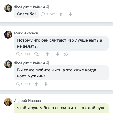
🤪🔥Lyudmilo4Ka🔥🤗
Спасибо!
9 лет
1
Макс Антонов
Потому что они считают что лучше ныть,а
не делать.
9 лет
1
0
🤪🔥Lyudmilo4Ka🔥🤗
Вы тоже любите ныть,а это хуже когда
ноет мужчина
9 лет
1
Андрей Иванов
чтобы сукам было с кем жить. каждой суке