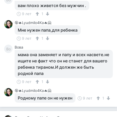
вам плохо живется без мужчин .
9 лет
1
🤪🔥Lyudmilo4Ka🔥🤗
Мне нужен папа,для ребенка
9 лет
1
Вова
Во
мама она заменяет и папу и всех насвете.не
ищите не факт что он не станет для вашего
ребенка тираном.И должен же быть
родной папа
9 лет
1
🤪🔥Lyudmilo4Ka🔥🤗
Родному папе он не нужен
9 лет
1