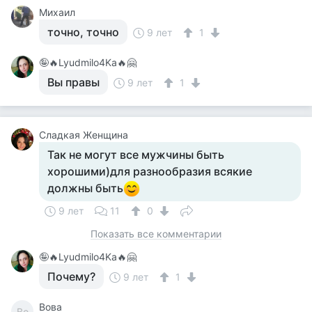
Михаил
точно, точно
9 лет
1
🤪🔥Lyudmilo4Ka🔥🤗
Вы правы
9 лет
1
Сладкая Женщина
Так не могут все мужчины быть
хорошими)для разнообразия всякие
должны быть
9 лет
11
0
Показать все комментарии
🤪🔥Lyudmilo4Ka🔥🤗
Почему?
9 лет
1
Вова
Во