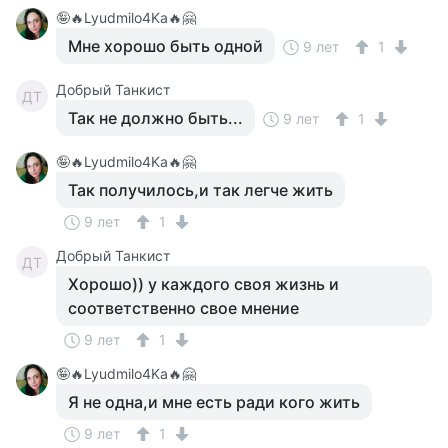
🤪🔥Lyudmilo4Ka🔥🤗
Мне хорошо быть одной
9 лет
1
Добрый Танкист
ДТ
Так не должно быть...
9 лет
1
🤪🔥Lyudmilo4Ka🔥🤗
Так получилось,и так легче жить
9 лет
1
Добрый Танкист
ДТ
Хорошо)) у каждого своя жизнь и
соответственно свое мнение
9 лет
1
🤪🔥Lyudmilo4Ka🔥🤗
Я не одна,и мне есть ради кого жить
9 лет
1