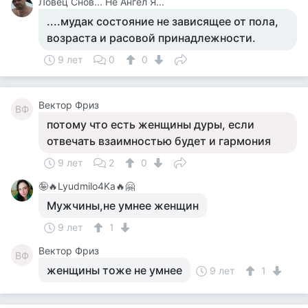
Ловец Снов... Не Ангел Я...
....мудак состояние не зависящее от пола,
возраста и расовой принадлежности.
9 лет
0
0
Вектор Фриз
ВФ
потому что есть женщины дуры, если
отвечать взаимностью будет и гармония
9 лет
2
0
🤪🔥Lyudmilo4Ka🔥🤗
Мужчины,не умнее женщин
9 лет
1
Вектор Фриз
ВФ
женщины тоже не умнее
9 лет
1