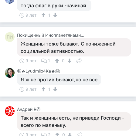
тогда флаг в руки -начинай.
9 лет
1
Похищенный Инопланетянами Для Опытов
ПИ
Женщины тоже бывают. С пониженной
социальной активностью.
9 лет
1
0
🤪🔥Lyudmilo4Ka🔥🤗
Я ж не против,бывают,но не все
9 лет
1
Андрей R@
Так и женщины есть, не приведи Господи -
всего по маленьку.
9 лет
2
0