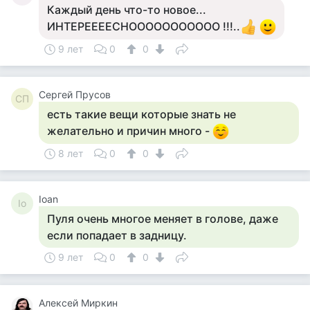
Каждый день что-то новое...
ИНТЕРЕЕЕЕСНООООООООООО !!!..
9 лет
0
0
Сергей Прусов
СП
есть такие вещи которые знать не
желательно и причин много -
8 лет
0
0
Ioan
Io
Пуля очень многое меняет в голове, даже
если попадает в задницу.
9 лет
0
0
Алексей Миркин