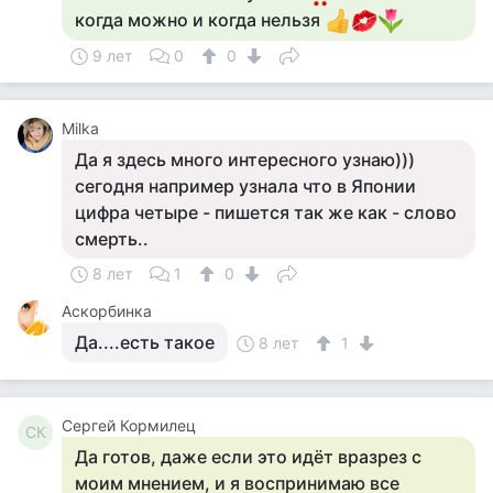
когда можно и когда нельзя
9 лет
0
0
Milka
Да я здесь много интересного узнаю)))
сегодня например узнала что в Японии
цифра четыре - пишется так же как - слово
смерть..
8 лет
1
0
Аскорбинка
Да....есть такое
8 лет
1
Сергей Кормилец
СК
Да готов, даже если это идёт вразрез с
моим мнением, и я воспринимаю все