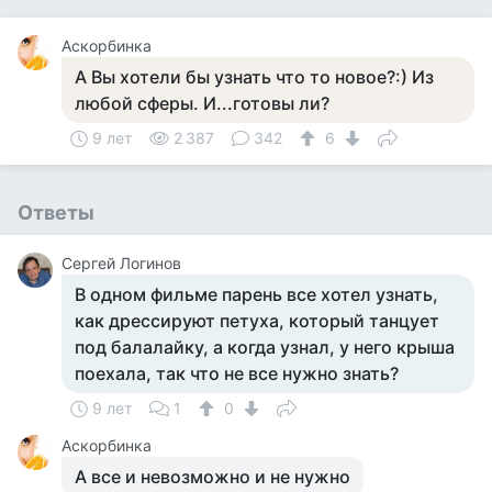
Аскорбинка
А Вы хотели бы узнать что то новое?:) Из
любой сферы. И...готовы ли?
9 лет
2 387
342
6
Ответы
Сергей Логинов
В одном фильме парень все хотел узнать,
как дрессируют петуха, который танцует
под балалайку, а когда узнал, у него крыша
поехала, так что не все нужно знать?
9 лет
1
0
Аскорбинка
А все и невозможно и не нужно