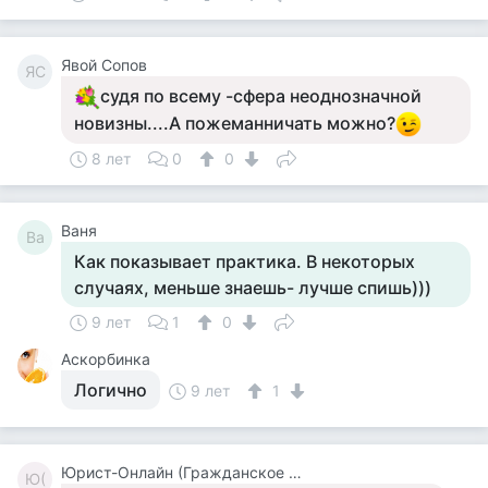
Явой Сопов
ЯС
судя по всему -сфера неоднозначной
новизны....А пожеманничать можно?
8 лет
0
0
Ваня
Ва
Как показывает практика. В некоторых
случаях, меньше знаешь- лучше спишь)))
9 лет
1
0
Аскорбинка
Логично
9 лет
1
Юрист-Онлайн (Гражданское Право)
Ю(