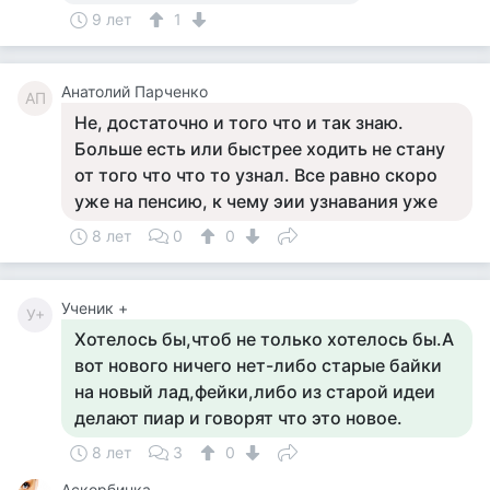
9 лет
1
Анатолий Парченко
АП
Не, достаточно и того что и так знаю.
Больше есть или быстрее ходить не стану
от того что что то узнал. Все равно скоро
уже на пенсию, к чему эии узнавания уже
8 лет
0
0
Ученик +
У+
Хотелось бы,чтоб не только хотелось бы.А
вот нового ничего нет-либо старые байки
на новый лад,фейки,либо из старой идеи
делают пиар и говорят что это новое.
8 лет
3
0
Аскорбинка