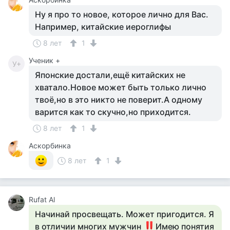
Ну я про то новое, которое лично для Вас.
Например, китайские иероглифы
8 лет
1
Ученик +
У+
Японские достали,ещё китайских не
хватало.Новое может быть только лично
твоё,но в это никто не поверит.А одному
варится как то скучно,но приходится.
8 лет
1
Аскорбинка
8 лет
1
Rufat Al
Начинай просвещать. Может пригодится. Я
в отличии многих мужчин
Имею понятия