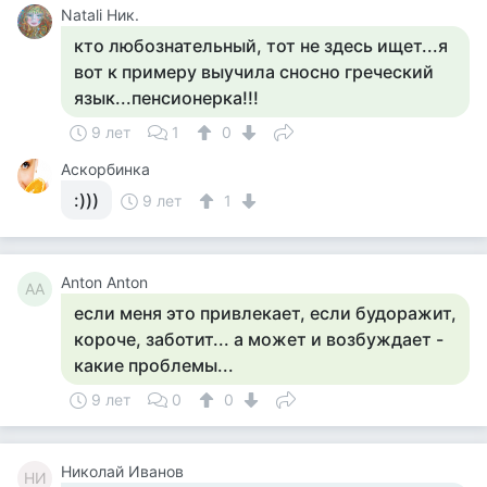
Natali Ник.
кто любознательный, тот не здесь ищет...я
вот к примеру выучила сносно греческий
язык...пенсионерка!!!
9 лет
1
0
Аскорбинка
:)))
9 лет
1
Anton Anton
AA
если меня это привлекает, если будоражит,
короче, заботит... а может и возбуждает -
какие проблемы...
9 лет
0
0
Николай Иванов
НИ