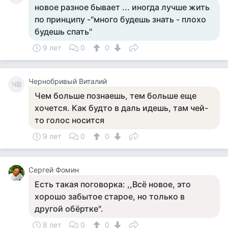
новое разное бывает ... иногда лучше жить
по принципу -"много будешь знать - плохо
будешь спать"
9 лет
0
0
Чернобривый Виталий
ЧВ
Чем больше познаешь, тем больше еще
хочется. Как будто в даль идешь, там чей-
то голос носится
9 лет
0
0
Сергей Фомин
Есть такая поговорка: ,,Всё новое, это
хорошо забытое старое, но только в
другой обёртке".
8 лет
0
0