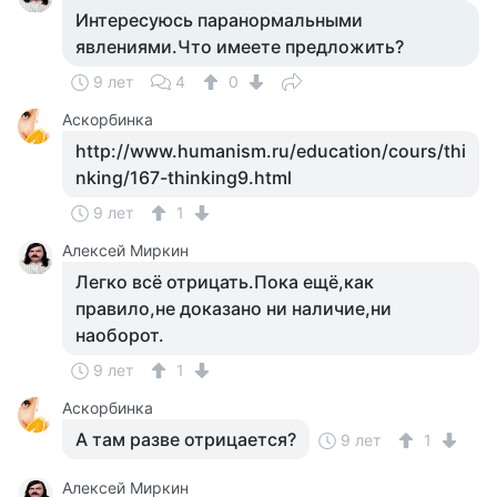
Интересуюсь паранормальными
явлениями.Что имеете предложить?
9 лет
4
0
Аскорбинка
http://www.humanism.ru/education/cours/thi
nking/167-thinking9.html
9 лет
1
Алексей Миркин
Легко всё отрицать.Пока ещё,как
правило,не доказано ни наличие,ни
наоборот.
9 лет
1
Аскорбинка
А там разве отрицается?
9 лет
1
Алексей Миркин