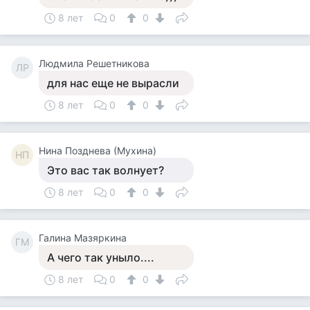
8 лет
0
0
Людмила Решетникова
ЛР
для нас еще не вырасли
8 лет
0
0
Нина Позднева (Мухина)
НП
Это вас так волнует?
8 лет
0
0
Галина Мазяркина
ГМ
А чего так уныло....
8 лет
0
0