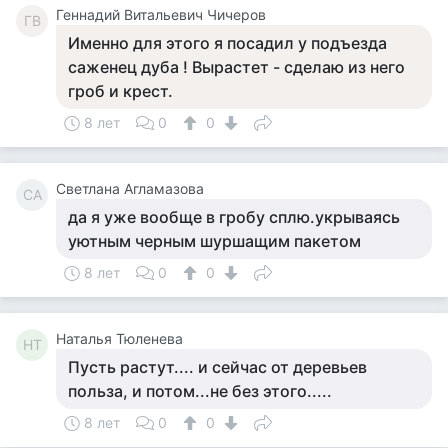
Геннадий Витальевич Чичеров
ГВ
Именно для этого я посадил у подъезда
саженец дуба ! Вырастет - сделаю из него
гроб и крест.
8 лет
0
0
Светлана Агламазова
СА
да я уже вообще в гробу сплю.укрываясь
уютным черным шуршащим пакетом
8 лет
0
0
Наталья Тюленева
НТ
Пусть растут.... и сейчас от деревьев
польза, и потом...не без этого.....
8 лет
0
0