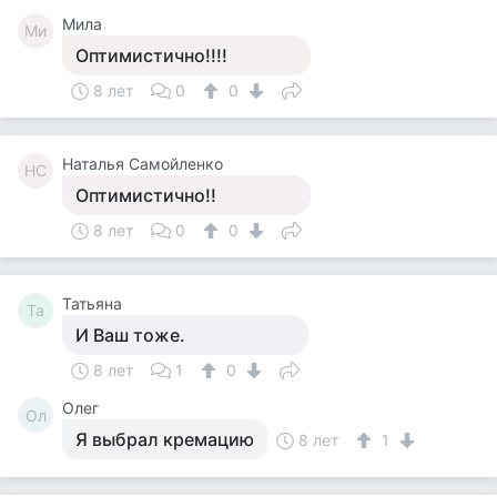
Мила
Ми
Оптимистично!!!!
8 лет
0
0
Наталья Самойленко
НС
Оптимистично!!
8 лет
0
0
Татьяна
Та
И Ваш тоже.
8 лет
1
0
Олег
Ол
Я выбрал кремацию
8 лет
1