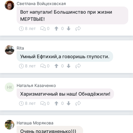
Светлана Войцеховская
Вот напугали! Большинство при жизни
МЕРТВЫЕ!
8 лет
0
0
Rita
Умный Ефтихий,а говоришь глупости.
8 лет
0
0
Наталья Казаченко
НК
Харизматичный вы наш! Обнадёжили!
8 лет
0
0
Наташа Морякова
Очень позитивненько)))