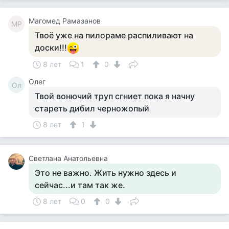
Магомед Рамазанов
МР
Твоё уже на пилораме распиливают на
доски!!!
8 лет
1
0
Олег
Ол
Твой вонючий труп сгниет пока я начну
стареть дибил черножопый
8 лет
1
Светлана Анатольевна
Это не важно. Жить нужно здесь и
сейчас...и там так же.
8 лет
0
0