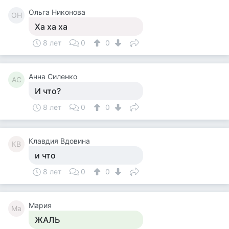
Ольга Никонова
ОН
Ха ха ха
8 лет
0
0
Анна Силенко
АС
И что?
8 лет
0
0
Клавдия Вдовина
КВ
и что
8 лет
0
0
Мария
Ма
ЖАЛЬ