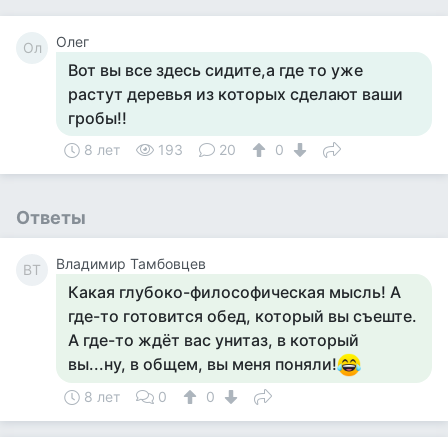
Олег
Ол
Вот вы все здесь сидите,а где то уже
растут деревья из которых сделают ваши
гробы!!
8 лет
193
20
0
Ответы
Владимир Тамбовцев
ВТ
Какая глубоко-философическая мысль! А
где-то готовится обед, который вы съеште.
А где-то ждёт вас унитаз, в который
вы...ну, в общем, вы меня поняли!
8 лет
0
0