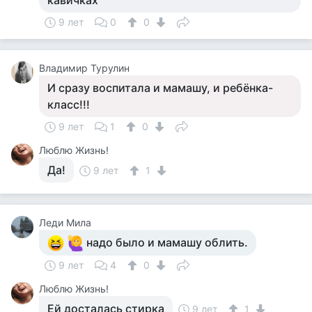
кавичках
9 лет
0
0
Владимир Турулин
И сразу воспитала и мамашу, и ребёнка-
класс!!!
9 лет
1
0
Люблю Жизнь!
Да!
9 лет
1
Леди Мила
надо было и мамашу облить.
9 лет
4
0
Люблю Жизнь!
Ей досталась стирка
9 лет
1