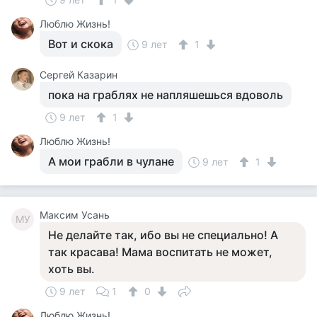
Люблю Жизнь!
Вот и скока
9 лет
1
Сергей Казарин
пока на граблях не напляшешься вдоволь
9 лет
1
Люблю Жизнь!
А мои грабли в чулане
9 лет
1
Максим Усань
МУ
Не делайте так, ибо вы не специально! А
так красава! Мама воспитать не может,
хоть вы.
9 лет
1
0
Люблю Жизнь!