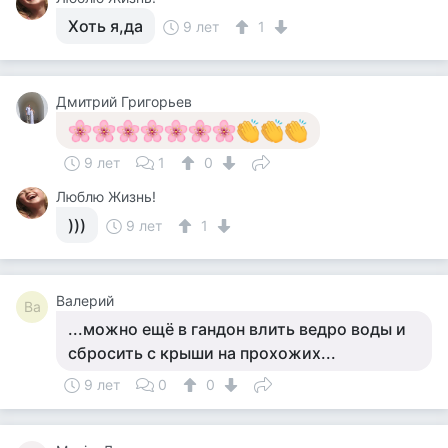
Хоть я,да
9 лет
1
Дмитрий Григорьев
9 лет
1
0
Люблю Жизнь!
)))
9 лет
1
Валерий
Ва
...можно ещё в гандон влить ведро воды и
сбросить с крыши на прохожих...
9 лет
0
0