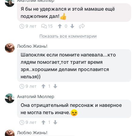
Анатолий Мюллер
Я бы не удержался и этой мамаше ещё
поджопник дал!
9 лет
15
0
Показать все комментарии
Люблю Жизнь!
Шапокляк если помните напевала...кто
лядям помогает,тот тратит время
зря..хорошими делами прославится
нельзя))
9 лет
1
Анатолий Мюллер
Она отрицательный персонаж и наверное
не могла петь иначе.
9 лет
1
Люблю Жизнь!