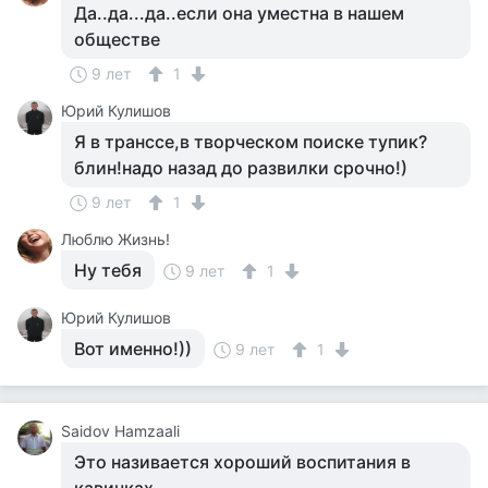
Да..да...да..если она уместна в нашем
обществе
9 лет
1
Юрий Кулишов
Я в транссе,в творческом поиске тупик?
блин!надо назад до развилки срочно!)
9 лет
1
Люблю Жизнь!
Ну тебя
9 лет
1
Юрий Кулишов
Вот именно!))
9 лет
1
Saidov Hamzaali
Это називается хороший воспитания в