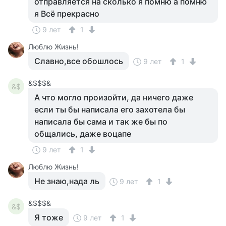
отправляется на сколько я помню а помню
я Всё прекрасно
9 лет
1
Люблю Жизнь!
Славно,все обошлось
9 лет
1
&$$$&
&$
А что могло произойти, да ничего даже
если ты бы написала его захотела бы
написала бы сама и так же бы по
общались, даже воцапе
9 лет
1
Люблю Жизнь!
Не знаю,нада ль
9 лет
1
&$$$&
&$
Я тоже
9 лет
1