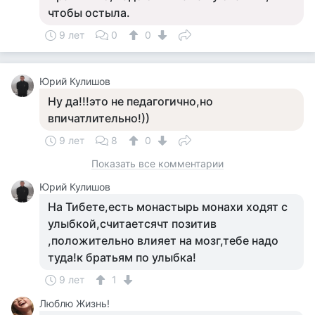
чтобы остыла.
9 лет
0
0
Юрий Кулишов
Ну да!!!это не педагогично,но
впичатлительно!))
9 лет
8
0
Показать все комментарии
Юрий Кулишов
На Тибете,есть монастырь монахи ходят с
улыбкой,считаетсячт позитив
,положительно влияет на мозг,тебе надо
туда!к братьям по улыбка!
9 лет
1
Люблю Жизнь!