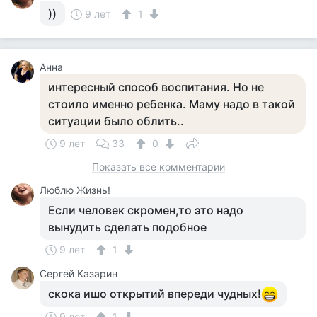
))
9 лет
1
Анна
интересный способ воспитания. Но не
стоило именно ребенка. Маму надо в такой
ситуации было облить..
9 лет
33
0
Показать все комментарии
Люблю Жизнь!
Если человек скромен,то это надо
вынудить сделать подобное
9 лет
1
Сергей Казарин
скока ишо открытий впереди чудных!
9 лет
1