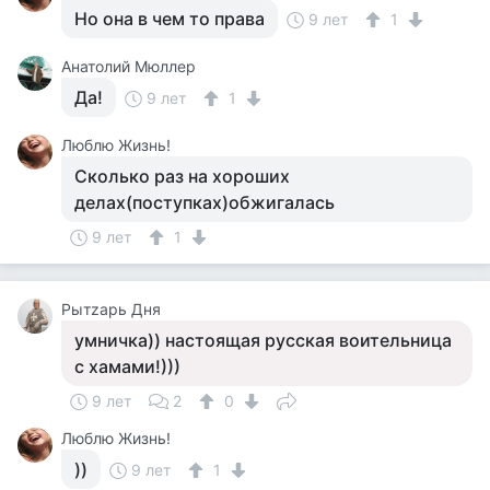
Но она в чем то права
9 лет
1
Анатолий Мюллер
Да!
9 лет
1
Люблю Жизнь!
Сколько раз на хороших
делах(поступках)обжигалась
9 лет
1
Рытzарь Дня
умничка)) настоящая русская воительница
с хамами!)))
9 лет
2
0
Люблю Жизнь!
))
9 лет
1