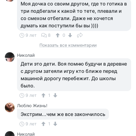
Моя дочка со своим другом, где то готика в
три подбегали к какой то тете, плевали и
со смехом отбегали. Даже не хочется
думать как поступили бы вы ))))
9 лет
8
0
Показать все комментарии
Николай
Дети это дети. Воя помню будучи в деревне
с другом затеяли игру кто ближе перед
машиной дорогу перебежит. До школы
было.
9 лет
1
Люблю Жизнь!
Экстрим...чем же все закончилось
9 лет
1
Николай