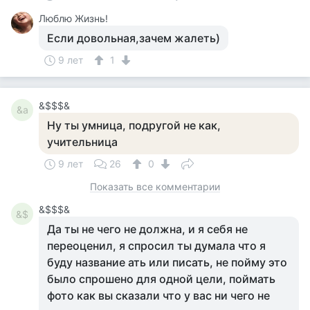
Люблю Жизнь!
Если довольная,зачем жалеть)
9 лет
1
&$$$&
&a
Ну ты умница, подругой не как,
учительница
9 лет
26
0
Показать все комментарии
&$$$&
&$
Да ты не чего не должна, и я себя не
переоценил, я спросил ты думала что я
буду название ать или писать, не пойму это
было спрошено для одной цели, поймать
фото как вы сказали что у вас ни чего не