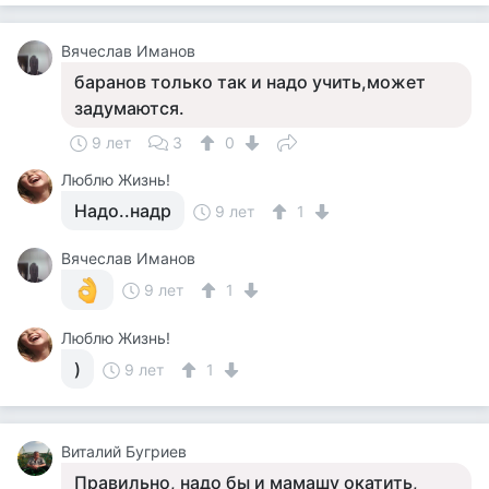
Вячеслав Иманов
баранов только так и надо учить,может
задумаются.
9 лет
3
0
Люблю Жизнь!
Надо..надр
9 лет
1
Вячеслав Иманов
9 лет
1
Люблю Жизнь!
)
9 лет
1
Виталий Бугриев
Правильно, надо бы и мамашу окатить,