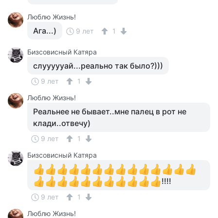
Люблю Жизнь!
Ага...)
9 лет
1
Бизсовисный Катяра
слуууууай...реально так было?)))
9 лет
1
Люблю Жизнь!
Реальнее не бывает..мне палец в рот не
клади..отвечу)
9 лет
1
Бизсовисный Катяра
!!!!
9 лет
1
Люблю Жизнь!