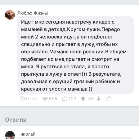
Люблю Жизнь!
Идет мне сегодня навстречу киндер с
маманей в детсад.Кругом лужи.Передо
мной 2 человека идут,а он подбегает
специально и прыгает в лужу,чтобы их
обрызгало.Маманя ноль реакции.В общем
подбегает ко мне,прыгает и смотрит на
меня. Я ругаться не стала, я просто
прыгнула в лужу в ответ))) В результате,
довольная я,орущий грязный ребенок и
красная от злости мамаша ))
9 лет
605
102
33
Ответы
Николай