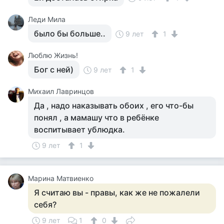
Леди Мила
было бы больше..
9 лет
1
Люблю Жизнь!
Бог с ней)
9 лет
1
Михаил Лавринцов
Да , надо наказывать обоих , его что-бы
понял , а мамашу что в ребёнке
воспитывает ублюдка.
9 лет
1
Марина Матвиенко
Я считаю вы - правы, как же не пожалели
себя?
9 лет
1
0