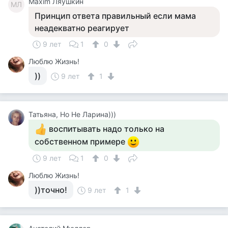
Maxim Ляушкин
MЛ
Принцип ответа правильный если мама
неадекватно реагирует
9 лет
1
0
Люблю Жизнь!
))
9 лет
1
Татьяна, Но Не Ларина)))
воспитывать надо только на
собственном примере
9 лет
1
0
Люблю Жизнь!
))точно!
9 лет
1