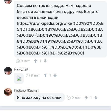
Совсем не так как надо. Нам надоело
бегать и занялись чем то другим. Вот это
деревня в википедии
https://ru.wikipedia.org/wiki/%D0%92%D0%B
5%D1%80%D0%B1%D0%BE%D0%B2%D0%BA
%D0%B0_(%D0%9C%D0%BE%D0%B3%D0%B
8%D0%BB%D1%91%D0%B2%D1%81%D0%BA
%D0%B0%D1%8F_%D0%BE%D0%B1%D0%BB
%D0%B0%D1%81%D1%82%D1%8C)
9 лет
1
Николай
9 лет
1
Люблю Жизнь!
Я не захожу на ссылки
9 лет
1