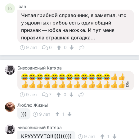
Ioan
Io
Читая грибной справочник, я заметил, что
у ядовитых грибов есть один общий
признак — юбка на ножке. И тут меня
поразила страшная догадка...
9 лет
0
0
Бизсовисный Катяра
☝
9 лет
7
0
Люблю Жизнь!
)))
9 лет
1
Бизсовисный Катяра
КРУУУУУТО!!!)))))))))
9 лет
1