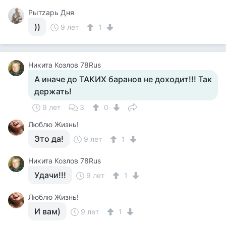
Рытzарь Дня
))
9 лет
1
Никита Козлов 78Rus
А иначе до ТАКИХ баранов не доходит!!! Так
держать!
9 лет
3
0
Люблю Жизнь!
Это да!
9 лет
1
Никита Козлов 78Rus
Удачи!!!
9 лет
1
Люблю Жизнь!
И вам)
9 лет
1