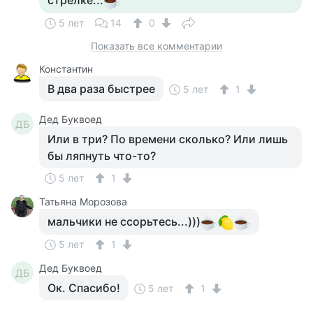
стрелке...
5 лет
14
0
Показать все комментарии
Константин
В два раза быстрее
5 лет
1
Дед Буквоед
ДБ
Или в три? По времени сколько? Или лишь
бы ляпнуть что-то?
5 лет
1
Татьяна Морозова
мальчики не ссорьтесь...)))
5 лет
1
Дед Буквоед
ДБ
Ок. Спасибо!
5 лет
1