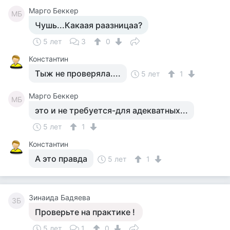
Марго Беккер
МБ
Чушь...Какаая раазницаа?
5 лет
3
0
Константин
Тыж не проверяла....
5 лет
1
Марго Беккер
МБ
это и не требуется-для адекватных...
5 лет
1
Константин
А это правда
5 лет
1
Зинаида Бадяева
ЗБ
Проверьте на практике !
5 лет
1
0