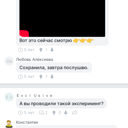
Вот это сейчас смотрю
5 лет
1
Любовь Алексеева
ЛА
Сохранила, завтра послушаю.
5 лет
1
Ｅｘｃｌ Ｕｓｉｖｅ
ＥＵ
А вы проводили такой эксперимент?
5 лет
2
0
Константин