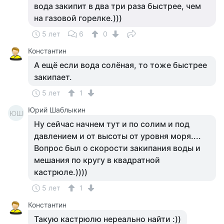
вода закипит в два три раза быстрее, чем
на газовой горелке.)))
5 лет
6
0
Константин
А ещё если вода солёная, то тоже быстрее
закипает.
5 лет
1
Юрий Шаблыкин
ЮШ
Ну сейчас начнем тут и по солим и под
давлением и от высоты от уровня моря....
Вопрос был о скорости закипания воды и
мешания по кругу в квадратной
кастрюле.))))
5 лет
1
Константин
Такую кастрюлю нереально найти :))