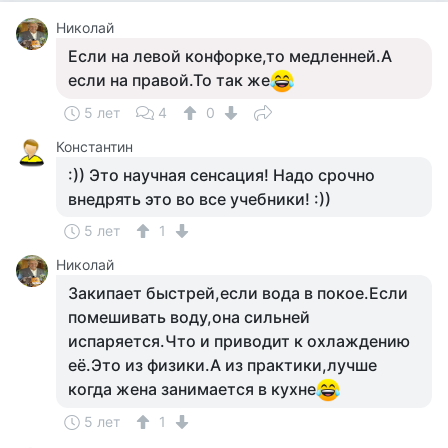
Николай
Если на левой конфорке,то медленней.А
если на правой.То так же
5 лет
4
0
Константин
:)) Это научная сенсация! Надо срочно
внедрять это во все учебники! :))
5 лет
1
Николай
Закипает быстрей,если вода в покое.Если
помешивать воду,она сильней
испаряется.Что и приводит к охлаждению
её.Это из физики.А из практики,лучше
когда жена занимается в кухне
5 лет
1