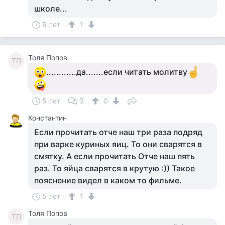
школе...
5 лет
1
Толя Попов
ТП
............да.......если читать молитву
5 лет
3
0
Константин
Если прочитать отче наш три раза подряд
при варке куриных яиц. То они сварятся в
смятку. А если прочитать Отче наш пять
раз. То яйца сварятся в крутую :)) Такое
пояснение видел в каком то фильме.
5 лет
1
Толя Попов
ТП