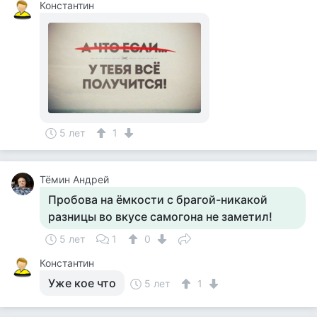
Константин
5 лет
1
Тёмин Андрей
Пробова на ёмкости с брагой-никакой
разницы во вкусе самогона не заметил!
5 лет
1
0
Константин
Уже кое что
5 лет
1