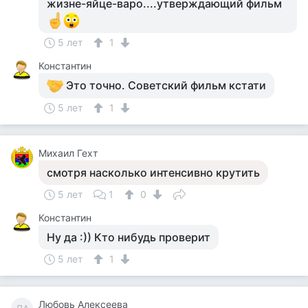
жизне-яйце-варо....утверждающий фильм
5 лет
1
Константин
Это точно. Советский фильм кстати
5 лет
1
Михаил Гехт
смотря насколько интенсивно крутить
5 лет
1
0
Константин
Ну да :)) Кто нибудь проверит
5 лет
1
Любовь Алексеева