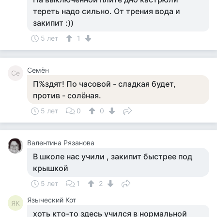
тереть надо сильно. От трения вода и
закипит :))
5 лет
1
Семён
Се
П%здят! По часовой - сладкая будет,
против - солёная.
5 лет
0
0
Валентина Рязанова
В школе нас учили , закипит быстрее под
крышкой
5 лет
1
2
Языческий Кот
ЯК
хоть кто-то здесь учился в нормальной