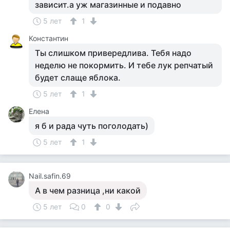
зависит.а уж магазинные и подавно
5 лет
1
Константин
Ты слишком привередлива. Тебя надо
неделю не покормить. И тебе лук репчатый
будет слаще яблока.
5 лет
1
Елена
я б и рада чуть поголодать)
5 лет
1
Nail.safin.69
А в чем разница ,ни какой
5 лет
0
0