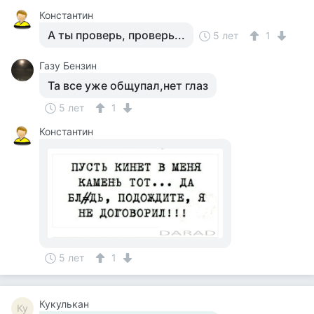
Константин
А ты проверь, проверь...
5 лет
1
Газу Бензин
Та все уже общупал,нет глаз
5 лет
1
Константин
5 лет
1
Кукулькан
Ку