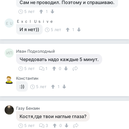
Сам не проводил. Поэтому и спрашиваю.
5 лет
1
Ｅｘｃｌ Ｕｓｉｖｅ
ＥＵ
И я нет))
5 лет
1
Иван Подколодный
ИП
Чередовать надо каждые 5 минут.
5 лет
1
0
Константин
:))
5 лет
1
Газу Бензин
Костя,где твои наглые глаза?
5 лет
3
0