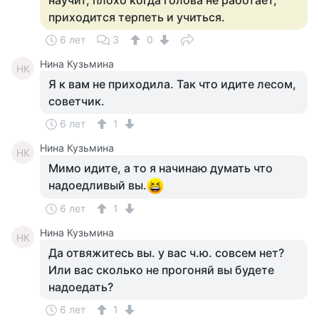
научит, плохо когда голова не работает,
приходится терпеть и учиться.
6 лет
3
0
Нина Кузьмина
НК
Я к вам не приходила. Так что идите лесом,
советчик.
6 лет
1
Нина Кузьмина
НК
Мимо идите, а то я начинаю думать что
надоедливый вы.
6 лет
1
Нина Кузьмина
НК
Да отвяжитесь вы. у вас ч.ю. совсем нет?
Или вас сколько не прогоняй вы будете
надоедать?
6 лет
1