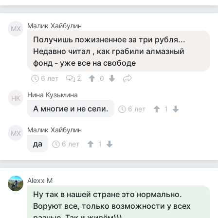
Малик Хайбулин
МХ
Получишь пожизненное за три рубля...
Недавно читал , как грабили алмазный
фонд - уже все на свободе
6 лет
2
0
Нина Кузьмина
НК
А многие и не сели.
6 лет
1
Малик Хайбулин
МХ
да
6 лет
1
Alexx M
Ну так в нашей стране это нормально.
Воруют все, только возможности у всех
разные. Так и живём)))