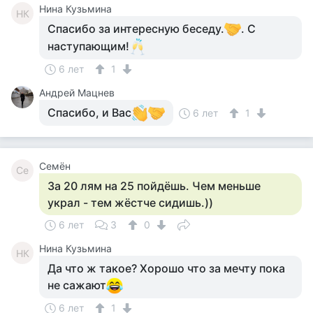
Нина Кузьмина
НК
Спасибо за интересную беседу.
. С
наступающим!
6 лет
1
Андрей Мацнев
Спасибо, и Вас
6 лет
1
Семён
Се
За 20 лям на 25 пойдёшь. Чем меньше
украл - тем жёстче сидишь.))
6 лет
3
0
Нина Кузьмина
НК
Да что ж такое? Хорошо что за мечту пока
не сажают
6 лет
1