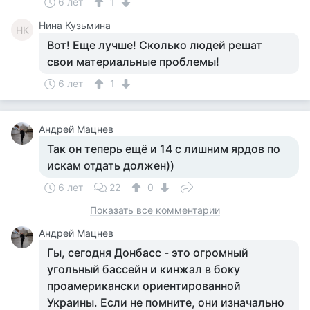
6 лет
1
Нина Кузьмина
НК
Вот! Еще лучше! Сколько людей решат
свои материальные проблемы!
6 лет
1
Андрей Мацнев
Так он теперь ещё и 14 с лишним ярдов по
искам отдать должен))
6 лет
22
0
Показать все комментарии
Андрей Мацнев
Гы, сегодня Донбасс - это огромный
угольный бассейн и кинжал в боку
проамерикански ориентированной
Украины. Если не помните, они изначально