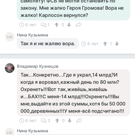
самолёту! ФСБ не могли остановить по
закону. Мне жалко Героя Громова! Вора не
жалко! Карлосон вернулся?
6 лет
1
0
Нина Кузьмина
НК
Так я и не жалею вора.
6 лет
1
Владимир Кузнецов
Так...Конкретно...Где я украл,14 млрд?И
когда я воровал,кажный день по 80 млн?
Охренеть!!!Вот так,живёшь,живёшь
и...БАХ!!!С меня-14 млрд!!!Охренеть!!!Вы
мне,выдайте из этой суммы,хотя бы 50 000
000,деревянных!!!У меня-всё подсчитано!!!
6 лет
3
0
Нина Кузьмина
НК