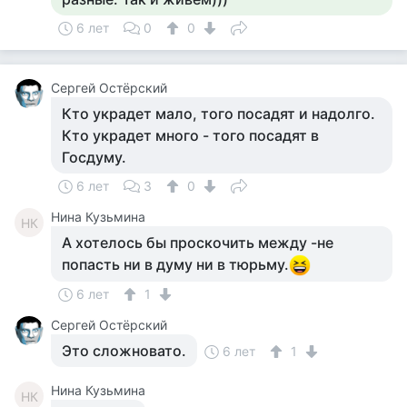
6 лет
0
0
Сергей Остёрский
Кто украдет мало, того посадят и надолго.
Кто украдет много - того посадят в
Госдуму.
6 лет
3
0
Нина Кузьмина
НК
А хотелось бы проскочить между -не
попасть ни в думу ни в тюрьму.
6 лет
1
Сергей Остёрский
Это сложновато.
6 лет
1
Нина Кузьмина
НК