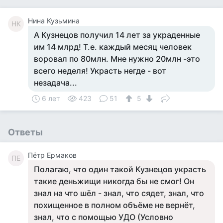
Нина Кузьмина
НК
А Кузнецов получил 14 лет за украденные
им 14 млрд! Т.е. каждый месяц человек
воровал по 80млн. Мне нужно 20млн -это
всего неделя! Украсть негде - вот
незадача...
6 лет
423
51
5
Ответы
Пётр Ермаков
ПЕ
Полагаю, что один такой Кузнецов украсть
такие деньжищи никогда бы не смог! Он
знал на что шёл - знал, что сядет, знал, что
похищенное в полном объёме не вернёт,
знал, что с помощью УДО (Условно