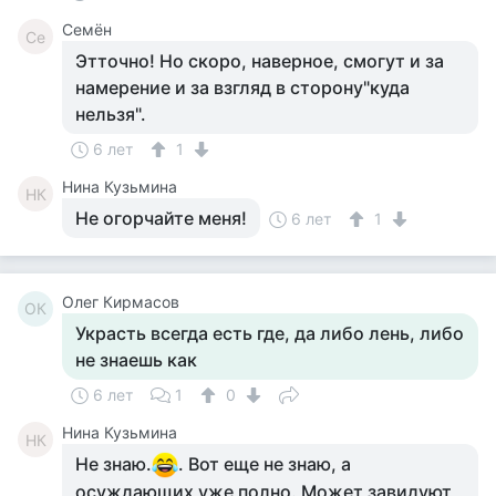
Семён
Се
Этточно! Но скоро, наверное, смогут и за
намерение и за взгляд в сторону"куда
нельзя".
6 лет
1
Нина Кузьмина
НК
Не огорчайте меня!
6 лет
1
Олег Кирмасов
ОК
Украсть всегда есть где, да либо лень, либо
не знаешь как
6 лет
1
0
Нина Кузьмина
НК
Не знаю.
. Вот еще не знаю, а
осуждающих уже полно. Может завидуют