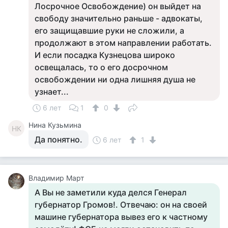
Лосрочное Освобождение) он выйдет на
свободу значительно раньше - адвокаты,
его защищавшие руки не сложили, а
продолжают в этом направлении работать.
И если посадка Кузнецова широко
освещалась, то о его досрочном
освобождении ни одна лишняя душа не
узнает...
6 лет
1
0
Нина Кузьмина
НК
Да понятно.
6 лет
1
Владимир Март
А Вы не заметили куда делся Генерал
губернатор Громов!. Отвечаю: он на своей
машине губернатора вывез его к частному