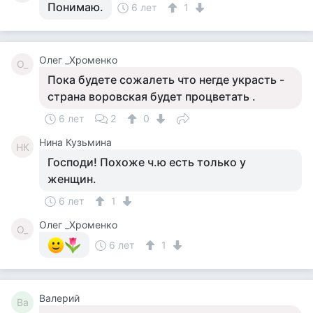
Понимаю.
6 лет
1
Олег _Хроменко
О_
Пока будете сожалеть что негде украсть -
страна воровская будет процветать .
6 лет
2
0
Нина Кузьмина
НК
Господи! Похоже ч.ю есть только у
женщин.
6 лет
1
Олег _Хроменко
О_
6 лет
1
Валерий
Ва