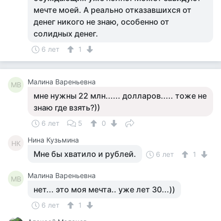
мечте моей. А реально отказавшихся от
денег никого не знаю, особенно от
солидных денег.
6 лет
1
Малина Вареньевна
МВ
мне нужны 22 млн...... долларов..... тоже не
знаю где взять?))
6 лет
5
0
Нина Кузьмина
НК
Мне бы хватило и рублей.
6 лет
1
Малина Вареньевна
МВ
нет... это моя мечта.. уже лет 30...))
6 лет
1