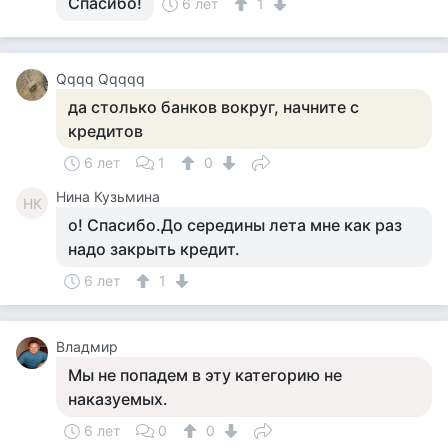
Спасибо!
6 лет
1
Qqqq Qqqqq
да столько банков вокруг, начните с
кредитов
6 лет
1
0
Нина Кузьмина
НК
о! Спасибо.До середины лета мне как раз
надо закрыть кредит.
6 лет
1
Владмир
Мы не попадем в эту категорию не
наказуемых.
6 лет
0
0