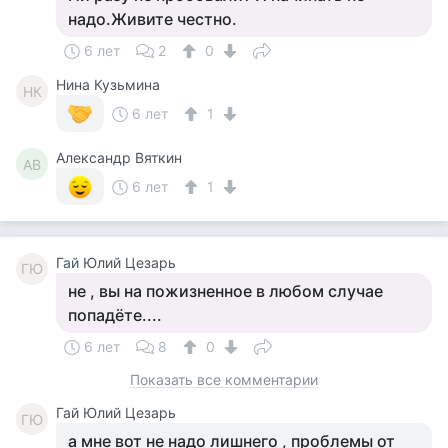
надо.Живите честно.
6 лет
2
0
Нина Кузьмина
НК
6 лет
1
Александр Вяткин
АВ
6 лет
1
Гай Юлий Цезарь
ГЮ
не , вы на пожизненное в любом случае
попадёте....
6 лет
8
0
Показать все комментарии
Гай Юлий Цезарь
ГЮ
а мне вот не надо лишнего , проблемы от