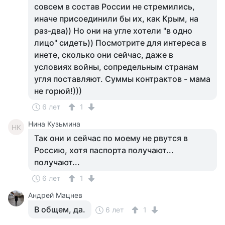
совсем в состав России не стремились,
иначе присоединили бы их, как Крым, на
раз-два)) Но они на угле хотели "в одно
лицо" сидеть)) Посмотрите для интереса в
инете, сколько они сейчас, даже в
условиях войны, сопредельным странам
угля поставляют. Суммы контрактов - мама
не горюй!)))
6 лет
1
Нина Кузьмина
НК
Так они и сейчас по моему не рвутся в
Россию, хотя паспорта получают...
получают...
6 лет
1
Андрей Мацнев
В общем, да.
6 лет
1