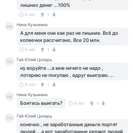
лишних денег ...100%
6 лет
1
Нина Кузьмина
НК
А для меня они как раз не лишние. Всё до
копеечки рассчитано. Все 20 млн.
6 лет
1
Гай Юлий Цезарь
ГЮ
ну воруйте ...а мне ничего не надо ,
лотерею не покупаю , вдруг выиграю....
6 лет
1
Нина Кузьмина
НК
Боитесь выигать?
6 лет
1
Гай Юлий Цезарь
ГЮ
конечно , не заработанные деньги портят
людей ...а вот заработанные делают людей