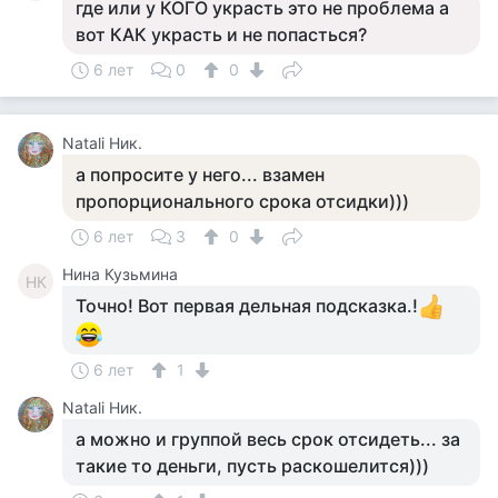
где или у КОГО украсть это не проблема а
вот КАК украсть и не попасться?
6 лет
0
0
Natali Ник.
а попросите у него... взамен
пропорционального срока отсидки)))
6 лет
3
0
Нина Кузьмина
НК
Точно! Вот первая дельная подсказка.!
6 лет
1
Natali Ник.
а можно и группой весь срок отсидеть... за
такие то деньги, пусть раскошелится)))