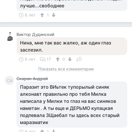
лучше...свободнее
6 лет
1
Виктор Дудинский
Нина, мне так вас жалко, аж один глаз
заслезил.
6 лет
17
0
Показать все комментарии
Скарин Андрей
СА
Паразит это ВИьтек тупорылый синяк
алконавт правильно про тебя Милка
написала у Милки то глаз на вас синяков
наметан . А ты еще и ДЕРЬМО кулацкая
подпевала ЗЩаебал ты здесь всех старый
маразматик
6 лет
1