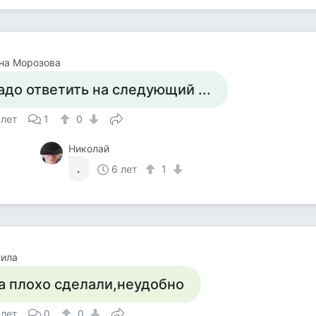
на Морозова
адо ответить на следующий ...
 лет
1
0
Николай
.
6 лет
1
ила
а плохо сделали,неудобно
 лет
0
0