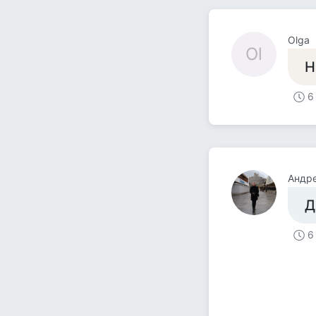
Olga
Ol
Н
6
Андр
Д
6