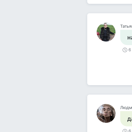
Татья
н
6
Людм
д
6