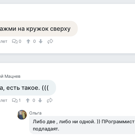
ажми на кружок сверху
 лет
0
0
ей Мацнев
а, есть такое. (((
 лет
1
0
Ольга
Либо две , либо ни одной. )) ПРограммис
подладаят.