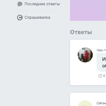
Последние ответы
Спрашивалка
Ответы
Чио-
И
о
6
Ойген