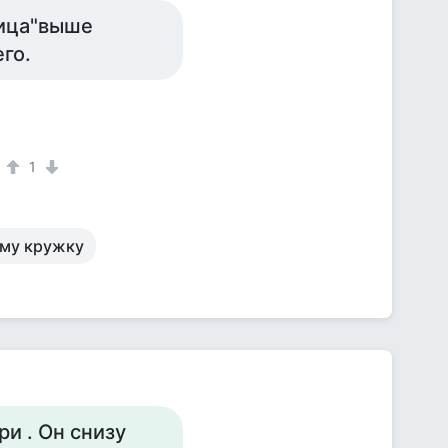
ница"выше
го.
1
ему кружку
и . Он снизу