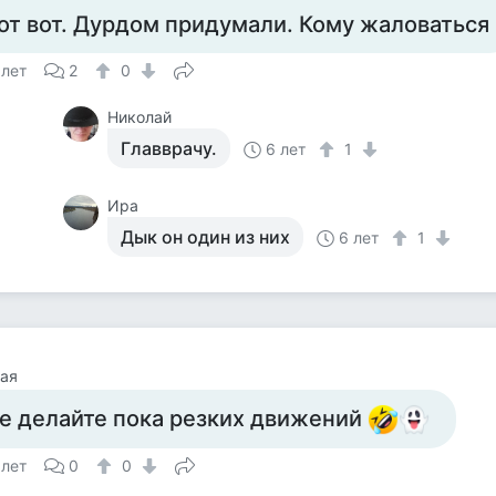
от вот. Дурдом придумали. Кому жаловаться
 лет
2
0
Николай
Главврачу.
6 лет
1
Ира
Дык он один из них
6 лет
1
ая
е делайте пока резких движений
 лет
0
0