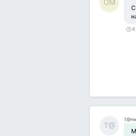
ОМ
С
н
6
Т@Ня
Т@
М