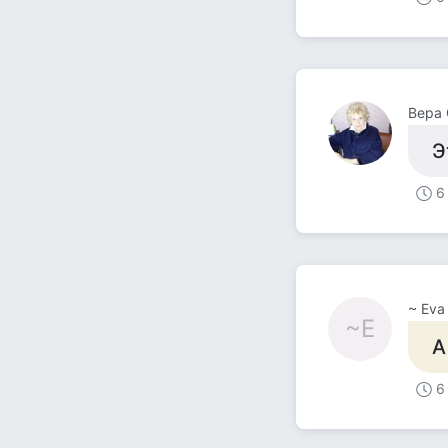
Вера 
Э
6
~ Eva
~E
А
6