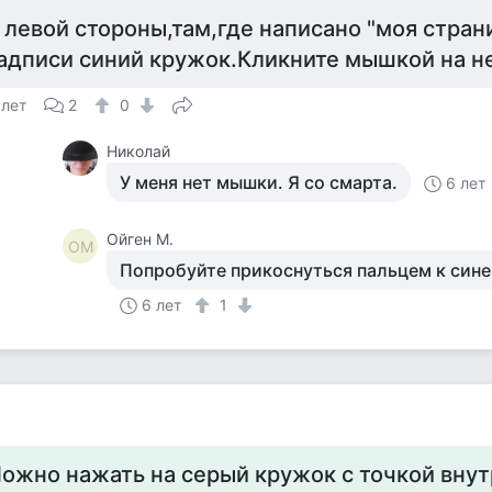
 левой стороны,там,где написано "моя стра
адписи синий кружок.Кликните мышкой на не
 лет
2
0
Николай
У меня нет мышки. Я со смарта.
6 лет
Ойген М.
ОМ
Попробуйте прикоснуться пальцем к син
6 лет
1
ожно нажать на серый кружок с точкой внутр