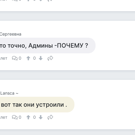
Сергеевна
то точно, Админы -ПОЧЕМУ ?
 лет
0
0
 Lansca ~
 вот так они устроили .
 лет
0
0