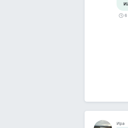
и
6
Ира