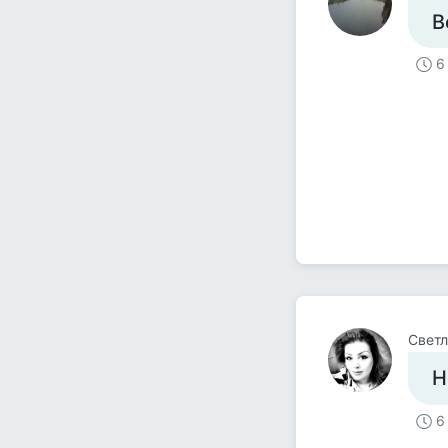
В
6
Светл
Н
6