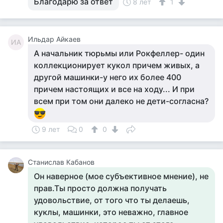
Благодарю за ответ
8 лет
1
Ильдар Айкаев
ИА
А начальник тюрьмы или Рокфеллер- один
коллекционирует кукол причем живых, а
другой машинки-у него их более 400
причем настоящих и все на ходу... И при
всем при том они далеко не дети-согласна?
9 лет
0
0
Станислав Кабанов
Он наверное (мое субъективное мнение), не
прав.Ты просто должна получать
удовольствие, от того что ты делаешь,
куклы, машинки, это неважно, главное