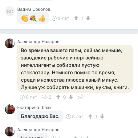
Вадим Соколов
ВС
9 лет
1
Александр Назаров
Во времена вашего папы, сейчас меньше,
заводские рабочие и портвейные
интеллигенты собирали пустую
стеклотару. Немного помню то время,
среди множества плюсов явный минус.
Лучше уж собирать машинки, куклы, книги.
8 лет
2
0
Екатерина Шлак
Благодарю Вас.
8 лет
1
Александр Назаров