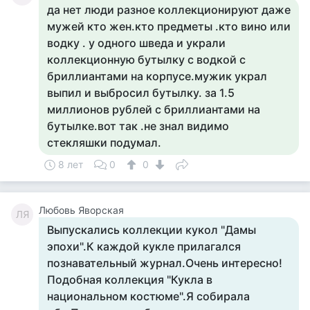
да нет люди разное коллекционируют даже
мужей кто жен.кто предметы .кто вино или
водку . у одного шведа и украли
коллекционную бутылку с водкой с
бриллиантами на корпусе.мужик украл
выпил и выбросил бутылку. за 1.5
миллионов рублей с бриллиантами на
бутылке.вот так .не знал видимо
стекляшки подумал.
8 лет
0
0
Любовь Яворская
ЛЯ
Выпускались коллекции кукол "Дамы
эпохи".К каждой кукле прилагался
познавательный журнал.Очень интересно!
Подобная коллекция "Кукла в
национальном костюме".Я собирала