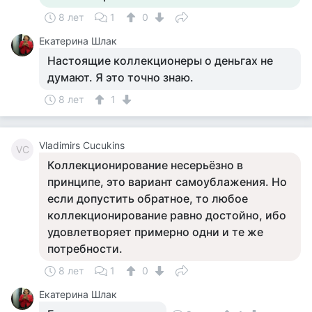
8 лет
1
0
Екатерина Шлак
Настоящие коллекционеры о деньгах не
думают. Я это точно знаю.
8 лет
1
Vladimirs Cucukins
VC
Коллекционирование несерьёзно в
принципе, это вариант самоублажения. Но
если допустить обратное, то любое
коллекционирование равно достойно, ибо
удовлетворяет примерно одни и те же
потребности.
8 лет
1
0
Екатерина Шлак