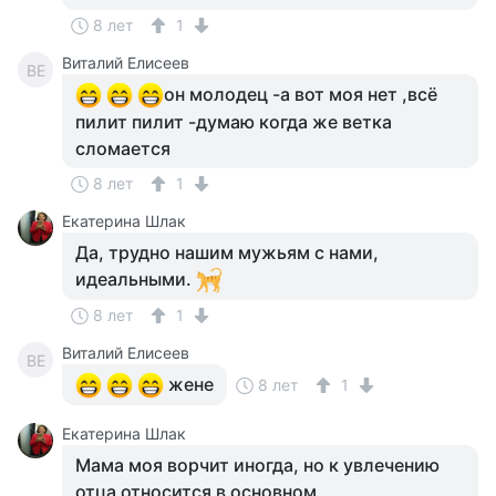
8 лет
1
Виталий Елисеев
ВЕ
он молодец -а вот моя нет ,всё
пилит пилит -думаю когда же ветка
сломается
8 лет
1
Екатерина Шлак
Да, трудно нашим мужьям с нами,
идеальными.
8 лет
1
Виталий Елисеев
ВЕ
жене
8 лет
1
Екатерина Шлак
Мама моя ворчит иногда, но к увлечению
отца относится в основном