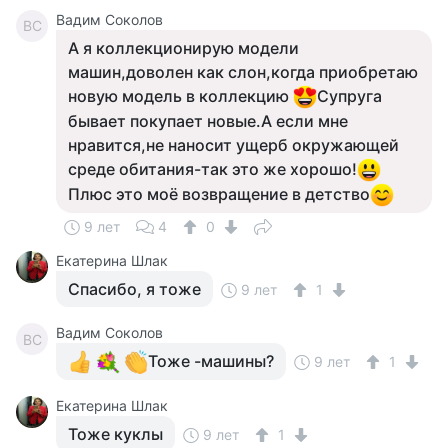
Вадим Соколов
ВС
А я коллекционирую модели
машин,доволен как слон,когда приобретаю
новую модель в коллекцию
Супруга
бывает покупает новые.А если мне
нравится,не наносит ущерб окружающей
среде обитания-так это же хорошо!
Плюс это моё возвращение в детство
9 лет
4
0
Екатерина Шлак
Спасибо, я тоже
9 лет
1
Вадим Соколов
ВС
Тоже -машины?
9 лет
1
Екатерина Шлак
Тоже куклы
9 лет
1