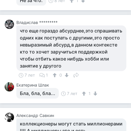
Не за что.
8 лет
1
Владислав *********
что еще гораздо абсурднее,это спрашивать
одних как поступать с другими,это просто
невыразимый абсурд,в данном контексте
кто то хочет заручиться поддержкой
чтобы отбить какое нибудь хобби или
занятие у другого
7 лет
1
0
Екатерина Шлак
Бла, бла, бла...
7 лет
1
Александр Савкин
коллекционеры могут стать миллионерами
!!!! А миллионеры это и есть