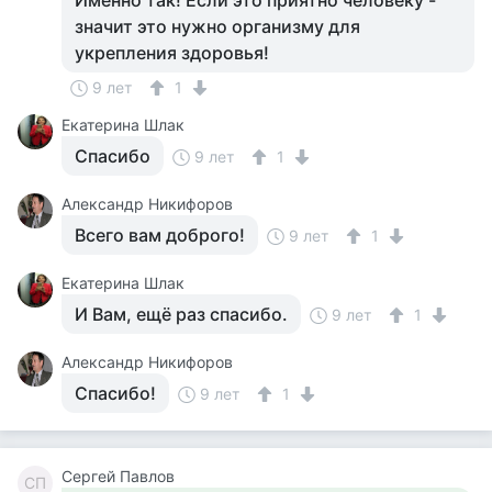
Именно так! Если это приятно человеку -
значит это нужно организму для
укрепления здоровья!
9 лет
1
Екатерина Шлак
Спасибо
9 лет
1
Александр Никифоров
Всего вам доброго!
9 лет
1
Екатерина Шлак
И Вам, ещё раз спасибо.
9 лет
1
Александр Никифоров
Спасибо!
9 лет
1
Сергей Павлов
СП