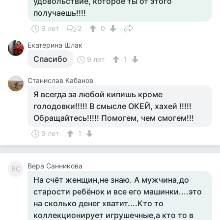
удовольствие, которое ты от этого
получаешь!!!!
9 лет
2
0
Екатерина Шлак
Спасибо
9 лет
1
Станислав Кабанов
Я всегда за любой кипишь кроме
голодовки!!!!! В смысле ОКЕЙ, хахей !!!!!
Обращайтесь!!!!! Помогем, чем смогем!!!
9 лет
1
Вера Санникова
ВС
На счёт женщин,не знаю. А мужчина,до
старости ребёнок и все его машинки....это
на сколько денег хватит....Кто то
коллекционирует игрушечные,а кто то в