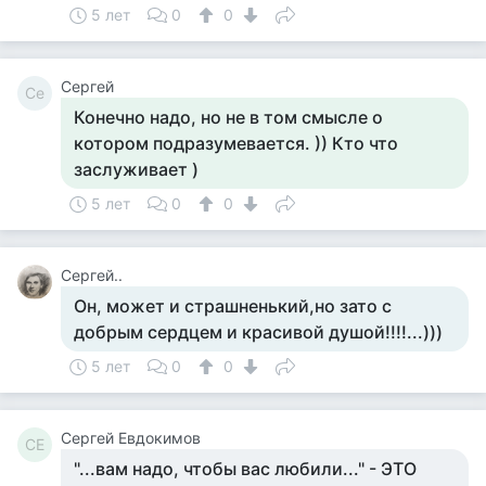
5 лет
0
0
Сергей
Се
Конечно надо, но не в том смысле о
котором подразумевается. )) Кто что
заслуживает )
5 лет
0
0
Сергей..
Он, может и страшненький,но зато с
добрым сердцем и красивой душой!!!!...)))
5 лет
0
0
Сергей Евдокимов
СЕ
"...вам надо, чтобы вас любили..." - ЭТО