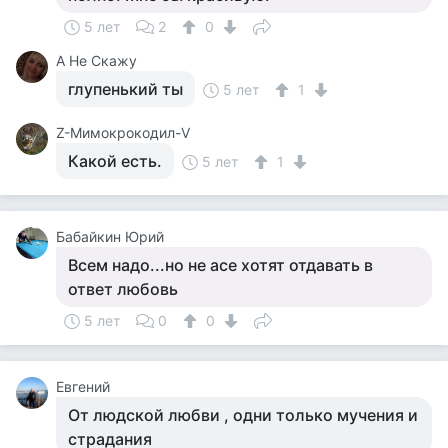
5 лет
2
0
А Не Скажу
глупенький ты
5 лет
1
Z-Мимокрокодил-V
Какой есть.
5 лет
1
Бабайкин Юрий
Всем надо...но не асе хотят отдавать в
ответ любовь
5 лет
0
0
Евгений
От людской любви , одни только мучения и
страдания