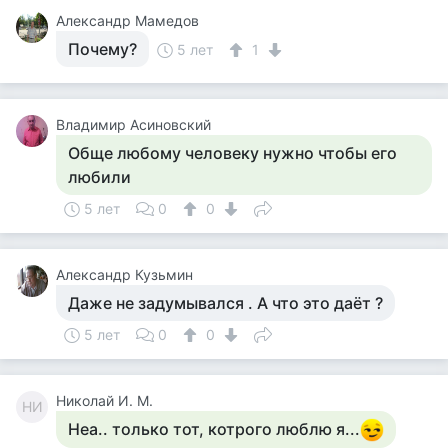
Александр Мамедов
Почему?
5 лет
1
Владимир Асиновский
Обще любому человеку нужно чтобы его
любили
5 лет
0
0
Aлександр Кузьмин
Даже не задумывался . А что это даёт ?
5 лет
0
0
Николай И. М.
НИ
Неа.. только тот, котрого люблю я...