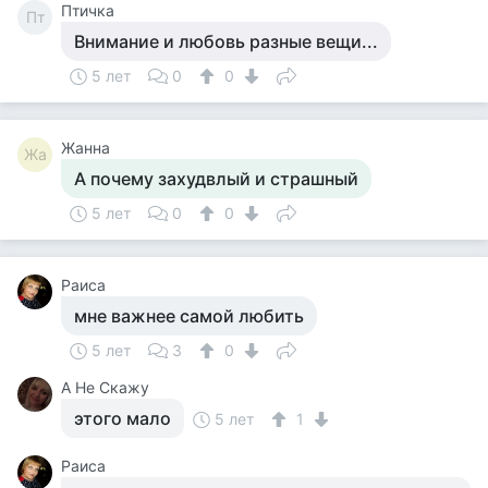
Птичка
Пт
Внимание и любовь разные вещи...
5 лет
0
0
Жанна
Жа
А почему захудвлый и страшный
5 лет
0
0
Раиса
мне важнее самой любить
5 лет
3
0
А Не Скажу
этого мало
5 лет
1
Раиса