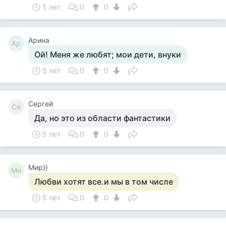
5 лет
0
0
Арина
Ар
Ой! Меня же любят; мои дети, внуки
5 лет
0
0
Сергей
Се
Да, но это из области фантастики
5 лет
0
0
Мир))
Ми
Любви хотят все.и мы в том числе
5 лет
0
0