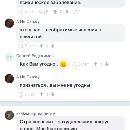
психическое заболевание.
5 лет
3
0
А Не Скажу
это у вас ...необратимые явления с
психикой
5 лет
1
Сергей Евдокимов
СЕ
Как Вам угодно...
5 лет
1
А Не Скажу
признаться ..вы мне не угодны
5 лет
1
Z-Мимокрокодил-V
Страшненьких - захудаленьких вокруг
полно. Мне бы красивую.