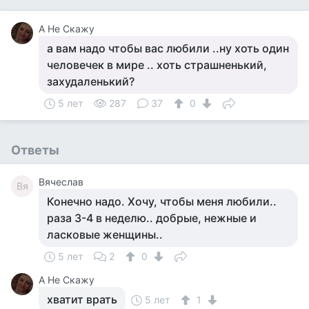
А Не Скажу
а вам надо чтобы вас любили ..ну хоть один
человечек в мире .. хоть страшненький,
захудаленький?
5 лет
287
37
0
Ответы
Вячеслав
Вя
Конечно надо. Хочу, чтобы меня любили..
раза 3-4 в неделю.. добрые, нежные и
ласковые женщины..
5 лет
2
0
А Не Скажу
хватит врать
5 лет
1