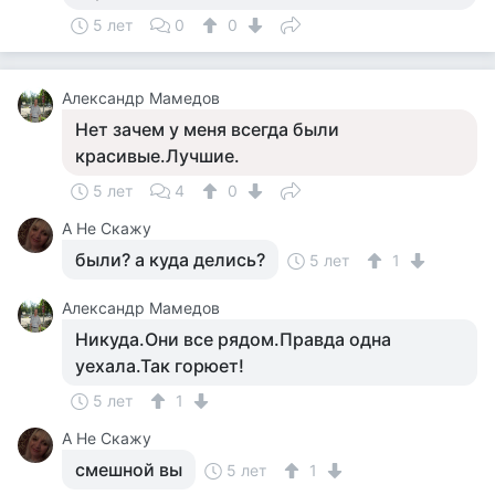
5 лет
0
0
Александр Мамедов
Нет зачем у меня всегда были
красивые.Лучшие.
5 лет
4
0
А Не Скажу
были? а куда делись?
5 лет
1
Александр Мамедов
Никуда.Они все рядом.Правда одна
уехала.Так горюет!
5 лет
1
А Не Скажу
смешной вы
5 лет
1