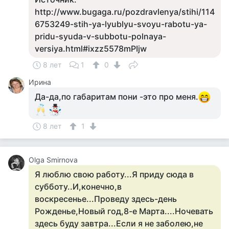
http://www.bugaga.ru/pozdravlenya/stihi/114
6753249-stih-ya-lyublyu-svoyu-rabotu-ya-
pridu-syuda-v-subbotu-polnaya-
versiya.html#ixzz5578mPIjw
8 лет
1
0
Ирина
Да-да,по габаритам пони -это про меня.
8 лет
1
Olga Smirnova
Я люблю свою работу...Я приду сюда в
субботу..И,конечно,в
воскресенье...Проведу здесь-день
Рожденье,Новый год,8-е Марта....Ночевать
здесь буду завтра...Если я не заболею,не