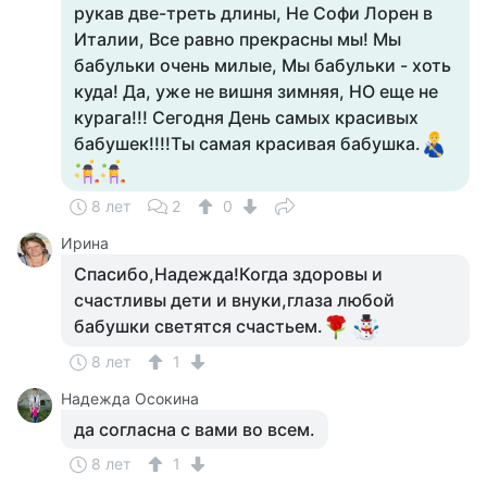
рукав две-треть длины, Не Софи Лорен в
Италии, Все равно прекрасны мы! Мы
бабульки очень милые, Мы бабульки - хоть
куда! Да, уже не вишня зимняя, НО еще не
курага!!! Сегодня День самых красивых
бабушек!!!!Ты самая красивая бабушка.
8 лет
2
0
Ирина
Спасибо,Надежда!Когда здоровы и
счастливы дети и внуки,глаза любой
бабушки светятся счастьем.
8 лет
1
Надежда Осокина
да согласна с вами во всем.
8 лет
1