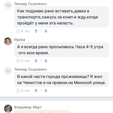
Леонид Осауленко
ЛО
Как подумаю рано вставать,давка в
транспорте,сажусь за комп и жду,когда
пройдёт у меня эта напасть.
8 лет
1
Ирина
А я всегда рано просыпаюсь.Часа 4-5 утра
-это мое время.
8 лет
1
Леонид Осауленко
ЛО
В какой части города проживаешь? Я жил
на Чекистов и на правом,на Минской улице.
8 лет
1
Владимир Март