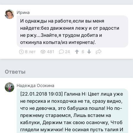
Ирина
И однажды на работе,если вы меня
найдете:без движения лежу и от радости
не ржу...Знайте,я трудом добита и
откинула копыта/из интернета/.
8 лет
481
24
6
Ответы
Надежда Осокина
[22.01.2018 19:03] Галина Н: Цвет лица уже
не персика и походочка не та, сразу видно,
что не девочка, это бабушка пошла! Но по-
прежнему стараемся, Лишь встаем на
каблуки, Держим так свою осаночку, Чтоб
глядели мужички! Не осиная пусть талия И