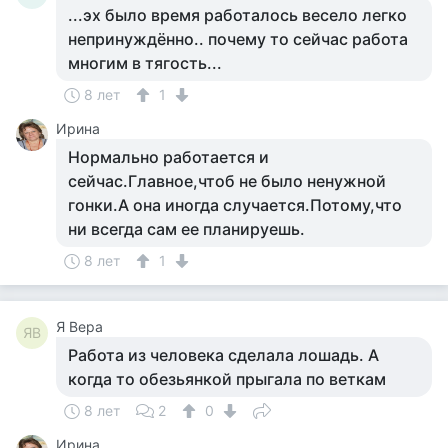
...эх было время работалось весело легко
непринуждённо.. почему то сейчас работа
многим в тягость...
8 лет
1
Ирина
Нормально работается и
сейчас.Главное,чтоб не было ненужной
гонки.А она иногда случается.Потому,что
ни всегда сам ее планируешь.
8 лет
1
Я Вера
ЯВ
Работа из человека сделала лошадь. А
когда то обезьянкой прыгала по веткам
8 лет
2
0
Ирина