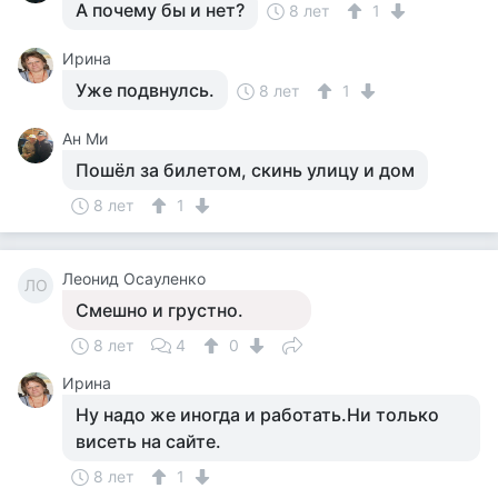
А почему бы и нет?
8 лет
1
Ирина
Уже подвнулсь.
8 лет
1
Ан Ми
Пошёл за билетом, скинь улицу и дом
8 лет
1
Леонид Осауленко
ЛО
Смешно и грустно.
8 лет
4
0
Ирина
Ну надо же иногда и работать.Ни только
висеть на сайте.
8 лет
1