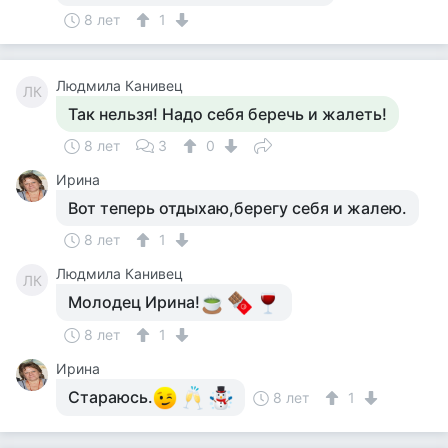
8 лет
1
Людмила Канивец
ЛК
Так нельзя! Надо себя беречь и жалеть!
8 лет
3
0
Ирина
Вот теперь отдыхаю,берегу себя и жалею.
8 лет
1
Людмила Канивец
ЛК
Молодец Ирина!
8 лет
1
Ирина
Стараюсь.
8 лет
1