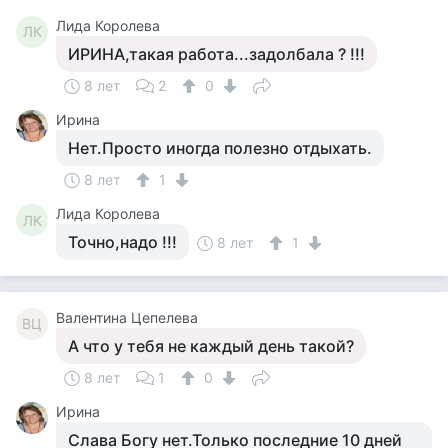
Лида Королева
ЛК
ИРИНА,такая работа...задолбала ? !!!
8 лет
2
0
Ирина
Нет.Просто иногда полезно отдыхать.
8 лет
1
Лида Королева
ЛК
Точно,надо !!!
8 лет
1
Валентина Цепелева
ВЦ
А что у тебя не каждый день такой?
8 лет
1
0
Ирина
Слава Богу нет.Только последние 10 дней