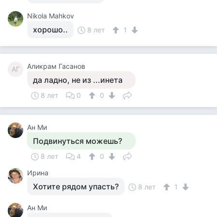
Nikola Mahkov
хорошо..
8 лет
1
Аликрам Гасанов
АГ
да ладно, не из ...инета
8 лет
0
0
Ан Ми
Подвинуться можешь?
8 лет
4
0
Ирина
Хотите рядом упасть?
8 лет
1
Ан Ми