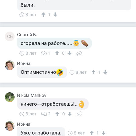
были.
8 лет
1
Сергей Б.
СБ
сгорела на работе.....
8 лет
1
0
Ирина
Оптимистично
8 лет
1
Nikola Mahkov
ничего--отработаешь!..
8 лет
2
0
Ирина
Уже отработала.
8 лет
1