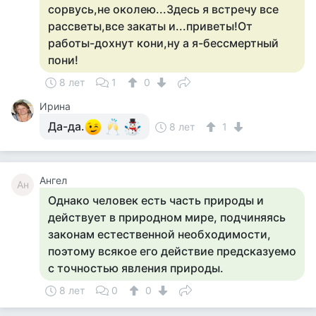
сорвусь,не околею...Здесь я встречу все
рассветы,все закаты и...приветы!От
работы-дохнут кони,ну а я-бессмертный
пони!
8 лет
1
0
Ирина
Да-да.
8 лет
1
Ангел
Ан
Однако человек есть часть природы и
действует в природном мире, подчиняясь
законам естественной необходимости,
поэтому всякое его действие предсказуемо
с точностью явления природы.
8 лет
0
0