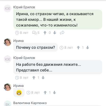
Юрий Ерилов
ЮЕ
Ирина, со страхом читаю, а оказывается
такой юмор... В нашей жизни, к
сожалению, что-то изменилось!
8 лет
5
0
Ирина
Почему со страхом?
8 лет
1
Юрий Ерилов
ЮЕ
На работе без движения лежите...
Представил себе...
8 лет
1
Ирина
8 лет
1
Валентина Карпенко
ВК