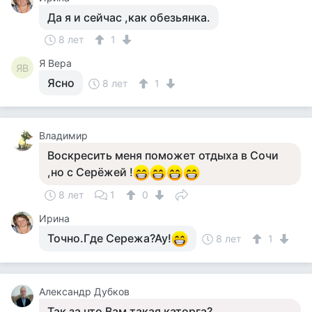
Да я и сейчас ,как обезьянка.
8 лет
1
Я Вера
ЯВ
Ясно
8 лет
1
Владимир
Воскресить меня поможет отдыха в Сочи
,но с Серёжей !
8 лет
1
0
Ирина
Точно.Где Сережа?Ау!
8 лет
1
Александр Дубков
Так за что Вам такая каторга?