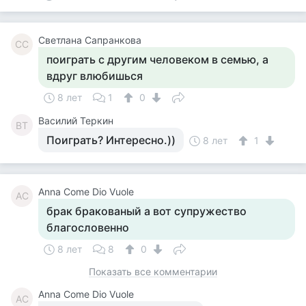
Светлана Сапранкова
СС
поиграть с другим человеком в семью, а
вдруг влюбишься
8 лет
1
0
Василий Теркин
ВТ
Поиграть? Интересно.))
8 лет
1
Anna Come Dio Vuole
AC
брак бракованый а вот супружество
благословенно
8 лет
8
0
Показать все комментарии
Anna Come Dio Vuole
AC