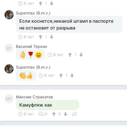
8 лет
1
Supermax (B.m.v.)
Если коснется,никакой штамп в паспорте
не остановит от разрыва
8 лет
1
Василий Теркин
ВТ
8 лет
1
Supermax (B.m.v.)
8 лет
1
Максим Стракатов
МС
Камуфляж как
8 лет
0
0