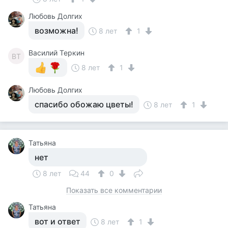
Любовь Долгих
возможна!
8 лет
1
Василий Теркин
ВТ
8 лет
1
Любовь Долгих
спасибо обожаю цветы!
8 лет
1
Татьяна
нет
8 лет
44
0
Показать все комментарии
Татьяна
вот и ответ
8 лет
1