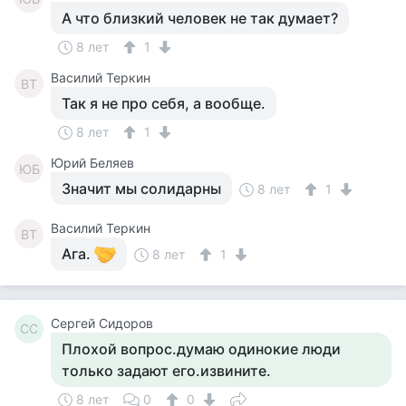
А что близкий человек не так думает?
8 лет
1
Василий Теркин
ВТ
Так я не про себя, а вообще.
8 лет
1
Юрий Беляев
ЮБ
Значит мы солидарны
8 лет
1
Василий Теркин
ВТ
Ага.
8 лет
1
Cергей Сидоров
CС
Плохой вопрос.думаю одинокие люди
только задают его.извините.
8 лет
0
0