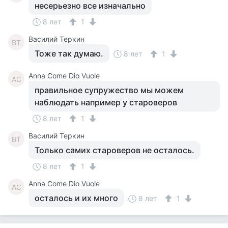
несерьезно все изначально
8 лет
1
Василий Теркин
ВТ
Тоже так думаю.
8 лет
1
Anna Come Dio Vuole
AC
правильное супружество мы можем
наблюдать например у староверов
8 лет
1
Василий Теркин
ВТ
Только самих староверов не осталось.
8 лет
1
Anna Come Dio Vuole
AC
осталось и их много
8 лет
1