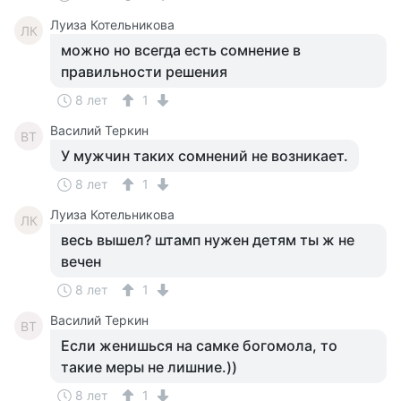
Луиза Котельникова
ЛК
можно но всегда есть сомнение в
правильности решения
8 лет
1
Василий Теркин
ВТ
У мужчин таких сомнений не возникает.
8 лет
1
Луиза Котельникова
ЛК
весь вышел? штамп нужен детям ты ж не
вечен
8 лет
1
Василий Теркин
ВТ
Если женишься на самке богомола, то
такие меры не лишние.))
8 лет
1