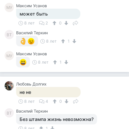
Максим Усанов
МУ
может быть
8 лет
2
0
Василий Теркин
ВТ
8 лет
1
Максим Усанов
МУ
8 лет
1
Любовь Долгих
не не
8 лет
4
0
Василий Теркин
ВТ
Без штампа жизнь невозможна?
8 лет
1