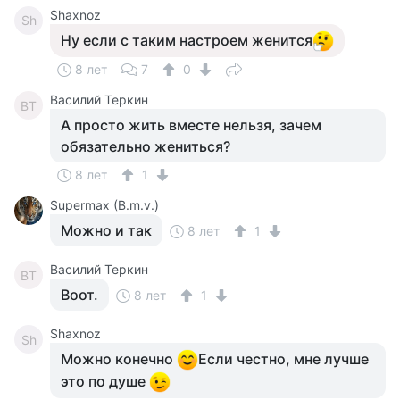
Shaxnoz
Sh
Ну если с таким настроем женится
8 лет
7
0
Василий Теркин
ВТ
А просто жить вместе нельзя, зачем
обязательно жениться?
8 лет
1
Supermax (B.m.v.)
Можно и так
8 лет
1
Василий Теркин
ВТ
Воот.
8 лет
1
Shaxnoz
Sh
Можно конечно
Если честно, мне лучше
это по душе