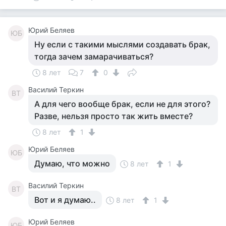
Юрий Беляев
ЮБ
Ну если с такими мыслями создавать брак,
тогда зачем замарачиваться?
8 лет
7
0
Василий Теркин
ВТ
А для чего вообще брак, если не для этого?
Разве, нельзя просто так жить вместе?
8 лет
1
Юрий Беляев
ЮБ
Думаю, что можно
8 лет
1
Василий Теркин
ВТ
Вот и я думаю..
8 лет
1
Юрий Беляев
ЮБ