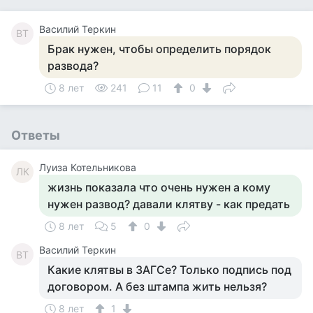
Василий Теркин
ВТ
Брак нужен, чтобы определить порядок
развода?
8 лет
241
11
0
Ответы
Луиза Котельникова
ЛК
жизнь показала что очень нужен а кому
нужен развод? давали клятву - как предать
8 лет
5
0
Василий Теркин
ВТ
Какие клятвы в ЗАГСе? Только подпись под
договором. А без штампа жить нельзя?
8 лет
1