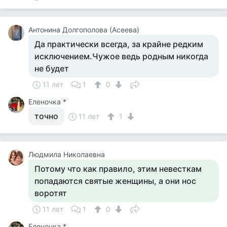
Антонина Долгополова (Асеева)
Да практически всегда, за крайне редким
исключением.Чужое ведь родным никогда
не будет
11 лет
1
0
Еленочка *
точно
11 лет
1
Людмила Николаевна
Потому что как правило, этим невесткам
попадаются святые женщины, а они нос
воротят
11 лет
1
0
Еленочка *