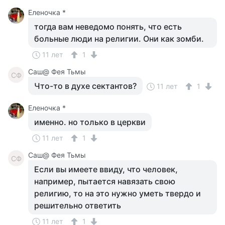
Еленочка *
тогда вам неведомо понять, что есть
больные люди на религии. Они как зомби.
11 лет
1
Саш@ Фея Тьмы
СФ
Что-то в духе сектантов?
11 лет
1
Еленочка *
именно. но только в церкви
11 лет
1
Саш@ Фея Тьмы
СФ
Если вы имеете ввиду, что человек,
например, пытается навязать свою
религию, то на это нужно уметь твердо и
решительно ответить
11 лет
1