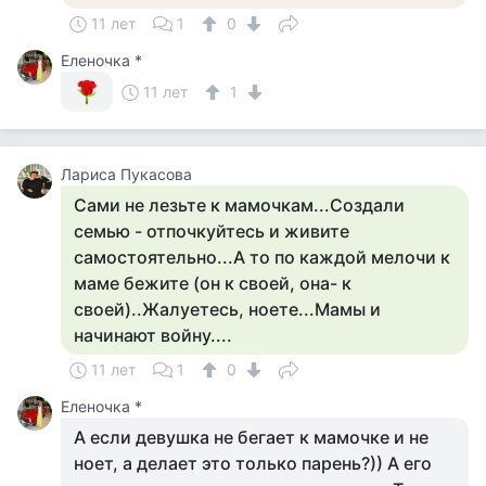
11 лет
1
0
Еленочка *
11 лет
1
Лариса Пукасова
Сами не лезьте к мамочкам...Создали
семью - отпочкуйтесь и живите
самостоятельно...А то по каждой мелочи к
маме бежите (он к своей, она- к
своей)..Жалуетесь, ноете...Мамы и
начинают войну....
11 лет
1
0
Еленочка *
А если девушка не бегает к мамочке и не
ноет, а делает это только парень?)) А его