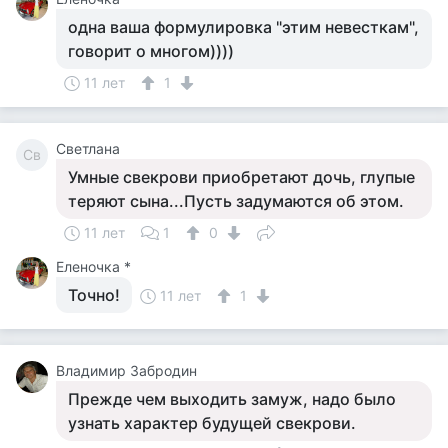
одна ваша формулировка "этим невесткам",
говорит о многом))))
11 лет
1
Светлана
Св
Умные свекрови приобретают дочь, глупые
теряют сына...Пусть задумаются об этом.
11 лет
1
0
Еленочка *
Точно!
11 лет
1
Владимир Забродин
Прежде чем выходить замуж, надо было
узнать характер будущей свекрови.