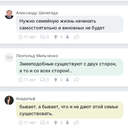
Александр Шелегеда
Нужно семейную жизнь начинать
самостоятельно и виновных не будет
11 лет
0
0
Леопольд Мильченко
ЛМ
Змееподобные существуют с двух сторон,
а то и со всех сторон!..
11 лет
0
0
Анадельф
бывает. а бывает, что и не дают этой семье
существовать.
11 лет
0
0