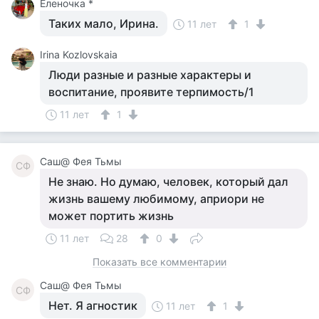
Еленочка *
Таких мало, Ирина.
11 лет
1
Irina Kozlovskaia
Люди разные и разные характеры и
воспитание, проявите терпимость/1
11 лет
1
Саш@ Фея Тьмы
СФ
Не знаю. Но думаю, человек, который дал
жизнь вашему любимому, априори не
может портить жизнь
11 лет
28
0
Показать все комментарии
Саш@ Фея Тьмы
СФ
Нет. Я агностик
11 лет
1