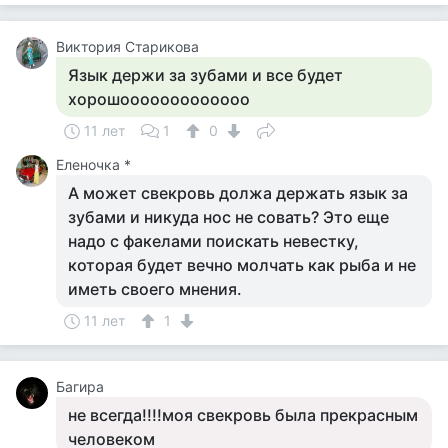
Виктория Старикова
Язык держи за зубами и все будет
хорошооооооооооооо
11 лет
1
0
Еленочка *
А может свекровь должа держать язык за
зубами и никуда нос не совать? Это еще
надо с факелами поискать невестку,
которая будет вечно молчать как рыба и не
иметь своего мнения.
11 лет
1
Багира
не всегда!!!!моя свекровь была прекрасным
человеком