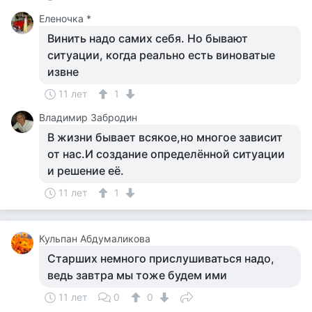
Еленочка *
Винить надо самих себя. Но бывают
ситуации, когда реально есть виноватые
извне
11 лет
1
Владимир Забродин
В жизни бывает всякое,но многое зависит
от нас.И создание определённой ситуации
и решение её.
11 лет
1
Кульпан Абдумаликова
Старших немного прислушиваться надо,
ведь завтра мы тоже будем ими
11 лет
0
0