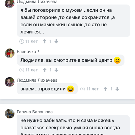
Людмила Лихачева
я бы поговорила с мужем ..если он на
вашей стороне ,то семья сохранится ,а
если он маменькин сынок ,то это не
лечится...
11 лет
1
Еленочка *
Людмила, вы смотрите в самый центр
11 лет
1
Людмила Лихачева
знаем...проходили
11 лет
1
Галина Балашова
не нужно забывать.что и сама можешь
оказаться свекровью.умная сноха всегда
будет иметь в союзниках свекровь