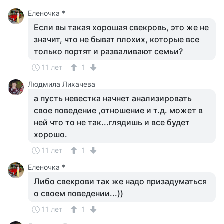
Еленочка *
Если вы такая хорошая свекровь, это же не
значит, что не быват плохих, которые все
только портят и разваливают семьи?
11 лет
1
Людмила Лихачева
а пусть невестка начнет анализировать
свое поведение ,отношение и т.д. может в
ней что то не так...глядишь и все будет
хорошо.
11 лет
1
Еленочка *
Либо свекрови так же надо призадуматься
о своем поведении...))
11 лет
1