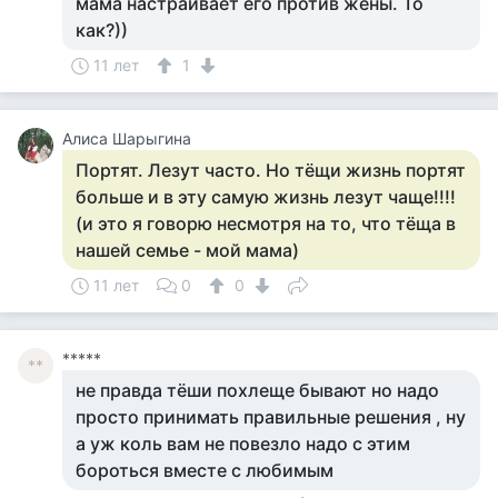
мама настраивает его против жены. То
как?))
11 лет
1
Алиса Шарыгина
Портят. Лезут часто. Но тёщи жизнь портят
больше и в эту самую жизнь лезут чаще!!!!
(и это я говорю несмотря на то, что тёща в
нашей семье - мой мама)
11 лет
0
0
*****
**
не правда тёши похлеще бывают но надо
просто принимать правильные решения , ну
а уж коль вам не повезло надо с этим
бороться вместе с любимым