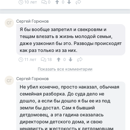
10 лет
0
0
Сергей Горюнов
СГ
Я бы вообще запретил и свекровям и
тещам влезать в жизнь молодой семьи,
даже узаконил бы это. Разводы происходят
как раз только из за них.
11 лет
18
0
Показать все комментарии
Сергей Горюнов
СГ
Не убил конечно, просто наказал, обычная
семейная разборка. До суда дело не
дошло, а если бы дошло я бы ее из под
земли бы достал. Сам я бывший
детдомовец, а эта гадина оказалась
директором детского дома, и свою
ненависть и жестокость к детдомовцам