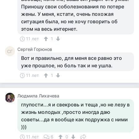
Приношу свои соболезнования по потере
жены. У меня, кстати, очень похожая
ситуация была, но не хочу говорить об
этом на весь интернет.
11 лет
1
Сергей Горюнов
СГ
Вот и правильно, для меня все равно это
уже прошлое, но боль так и не ушла.
11 лет
1
Людмила Лихачева
глупости...я и свекровь и теща ,но не лезу в
жизнь молодых ,просто иногда даю
советы...да я вообще как подружка с ними
)))
11 лет
6
0