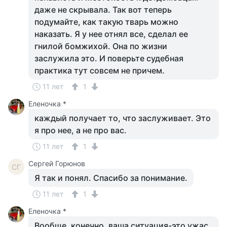
даже не скрывала. Так вот теперь
подумайте, как такую тварь можно
наказать. Я у нее отнял все, сделал ее
гнилой бомжихой. Она по жизни
заслужила это. И поверьте судебная
практика тут совсем не причем.
11 лет
1
Еленочка *
каждый получает то, что заслуживает. Это
я про нее, а не про вас.
11 лет
1
Сергей Горюнов
СГ
Я так и понял. Спасибо за понимание.
11 лет
1
Еленочка *
Вообще, конечно, ваша ситуация-это ужас.