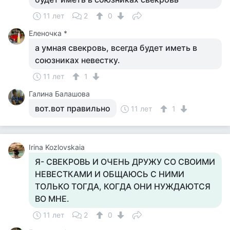
11 лет
2
0
Еленочка *
а умная свекровь, всегда будет иметь в
союзниках невестку.
11 лет
1
Галина Балашова
вот.вот правильно
11 лет
1
Irina Kozlovskaia
Я- СВЕКРОВЬ И ОЧЕНЬ ДРУЖУ СО СВОИМИ
НЕВЕСТКАМИ И ОБЩАЮСЬ С НИМИ
ТОЛЬКО ТОГДА, КОГДА ОНИ НУЖДАЮТСЯ
ВО МНЕ.
11 лет
2
0