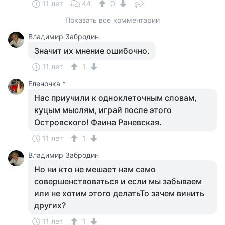
11 лет
44
0
Показать все комментарии
Владимир Забродин
Значит их мнение ошибочно.
11 лет
1
Еленочка *
Нас приучили к одноклеточным словам,
куцым мыслям, играй после этого
Островского! Фаина Раневская.
11 лет
1
Владимир Забродин
Но ни кто не мешает нам само
совершенствоваться и если мы забываем
или не хотим этого делатьТо зачем винить
других?
11 лет
1