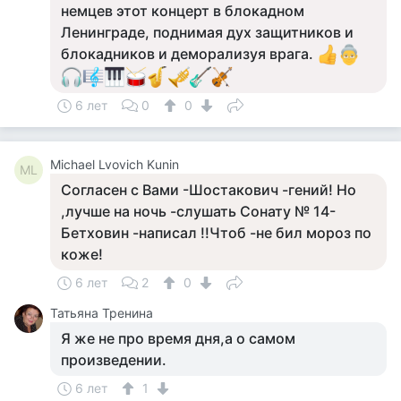
немцев этот концерт в блокадном
Ленинграде, поднимая дух защитников и
блокадников и деморализуя врага.
6 лет
0
0
Michael Lvovich Kunin
ML
Согласен с Вами -Шостакович -гений! Но
,лучше на ночь -слушать Сонату № 14-
Бетховин -написал !!Чтоб -не бил мороз по
коже!
6 лет
2
0
Татьяна Тренина
Я же не про время дня,а о самом
произведении.
6 лет
1