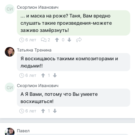
Скорпион Иванович
СИ
... и маска на роже? Таня, Вам вредно
слушать такие произведения-можете
заживо замёрзнуть!
6 лет
2
0
Татьяна Тренина
Я восхищаюсь такими композиторами и
людьми!!
6 лет
1
Скорпион Иванович
СИ
А Я Вами, потому что Вы умеете
восхищаться!
6 лет
1
Павел