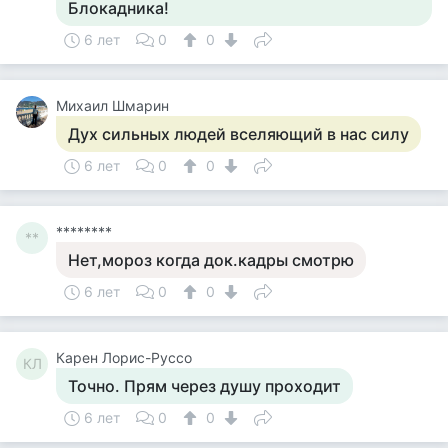
Блокадника!
6 лет
0
0
Михаил Шмарин
Дух сильных людей вселяющий в нас силу
6 лет
0
0
********
**
Нет,мороз когда док.кадры смотрю
6 лет
0
0
Карен Лорис-Руссо
КЛ
Точно. Прям через душу проходит
6 лет
0
0