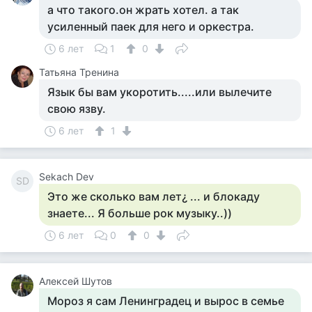
а что такого.он жрать хотел. а так
усиленный паек для него и оркестра.
6 лет
1
0
Татьяна Тренина
Язык бы вам укоротить.....или вылечите
свою язву.
6 лет
1
Sekach Dev
SD
Это же сколько вам лет¿ ... и блокаду
знаете... Я больше рок музыку..))
6 лет
0
0
Алексей Шутов
Мороз я сам Ленинградец и вырос в семье