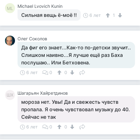
Michael Lvovich Kunin
ML
Сильная вещь ё-моё !!
6 лет
1
Олег Соколов
Да фиг его знает...Как-то по-детски звучит..
Слишком наивно...Я лучше ещё раз Баха
послушаю.. Или Бетховена.
6 лет
0
0
Шагарьян Хайретдинов
ШХ
мороза нет. Увы! Да и свежесть чувств
пропала. Я очень чувствовал музыку до 40.
Сейчас не так
6 лет
0
0