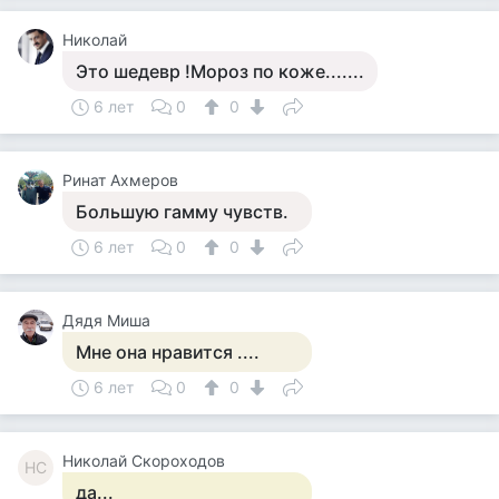
Николай
Это шедевр !Мороз по коже.......
6 лет
0
0
Ринат Ахмеров
Большую гамму чувств.
6 лет
0
0
Дядя Миша
Мне она нравится ....
6 лет
0
0
Николай Скороходов
НС
да...