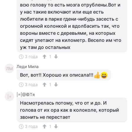
всю голову то есть мозга отрублены.Вот и
у нас такие включают или еще есть
любители в парке гдени-нибудь засесть с
огромной колонкой и вдолбасить так, что
вороны вместе с деревьями, на которых
сидят улетают на километр. Весело им что
уж там до остальных
3 года
1
Леди Мила
ЛМ
Вот, вот!! Хорошо их описала!!!
3 года
1
|=|@©Tя
|=
Насмотрелась потому, что от и до. И
голова от их ора как в колоколе, который
звонить не перестает
3 года
1