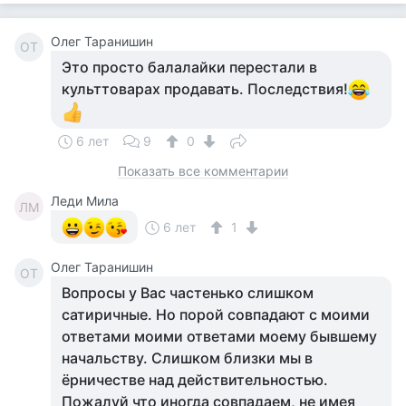
Олег Таранишин
ОТ
Это просто балалайки перестали в
культтоварах продавать. Последствия!
6 лет
9
0
Показать все комментарии
Леди Мила
ЛМ
6 лет
1
Олег Таранишин
ОТ
Вопросы у Вас частенько слишком
сатиричные. Но порой совпадают с моими
ответами моими ответами моему бывшему
начальству. Слишком близки мы в
ёрничестве над действительностью.
Пожалуй что иногда совпадаем, не имея