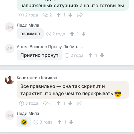
напряжённых ситуациях а на что готовы вы
2 года
2
1
Леди Мила
ЛМ
взаимно
2 года
1
Ангел Воскрес Прошу Любить И Жаловать
АВ
Приятно тронут
2 года
1
Константин Котиков
Все правильно — она так скрипит и
тарахтит что надо чем то перекрывать
3 года
1
1
Леди Мила
ЛМ
3 года
1