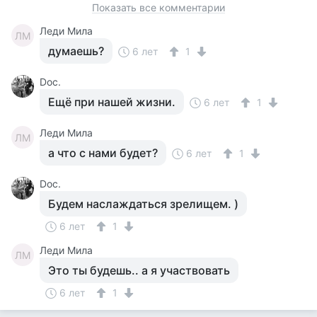
Показать все комментарии
Леди Мила
ЛМ
думаешь?
6 лет
1
Doc.
Ещё при нашей жизни.
6 лет
1
Леди Мила
ЛМ
а что с нами будет?
6 лет
1
Doc.
Будем наслаждаться зрелищем. )
6 лет
1
Леди Мила
ЛМ
Это ты будешь.. а я участвовать
6 лет
1