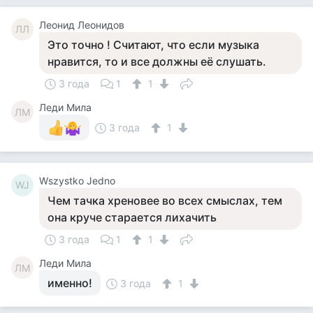
Леонид Леонидов
ЛЛ
Это точно ! Считают, что если музыка
нравится, то и все должны её слушать.
3 года
1
1
Леди Мила
ЛМ
3 года
1
Wszystko Jedno
WJ
Чем тачка хреновее во всех смыслах, тем
она круче старается лихачить
3 года
1
1
Леди Мила
ЛМ
именно!
3 года
1