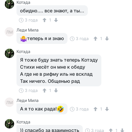
Котэда
обидно.... все знают, а ты...
3 года
1
Леди Мила
ЛМ
теперь я и знаю
3 года
1
Котэда
Я тоже буду знать теперь Котэду
Стихи несёт он мне к обеду
А где не в рифму иль не всклад
Так ничего. Общенью рад
3 года
1
Леди Мила
ЛМ
А я то как рада!
3 года
1
Котэда
)) спасибо за взаимность
3 года
1