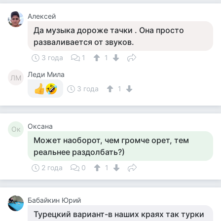
Алексей
Да музыка дороже тачки . Она просто
разваливается от звуков.
3 года
1
1
Леди Мила
ЛМ
3 года
1
Оксана
Ок
Может наоборот, чем громче орет, тем
реальнее раздолбать?)
2 года
0
1
Бабайкин Юрий
Турецкий вариант-в наших краях так турки