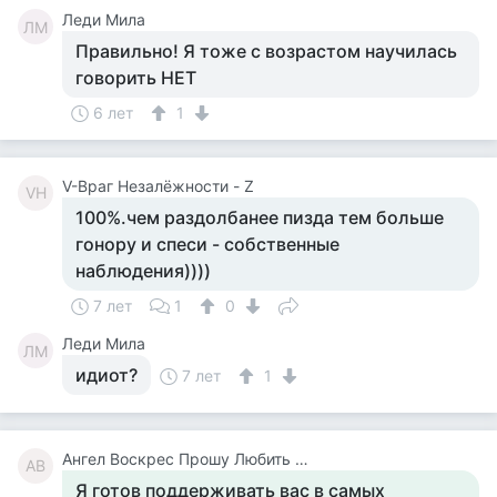
Леди Мила
ЛМ
Правильно! Я тоже с возрастом научилась
говорить НЕТ
6 лет
1
V-Враг Незалёжности - Z
VН
100%.чем раздолбанее пизда тем больше
гонору и спеси - собственные
наблюдения))))
7 лет
1
0
Леди Мила
ЛМ
идиот?
7 лет
1
Ангел Воскрес Прошу Любить И Жаловать
АВ
Я готов поддерживать вас в самых