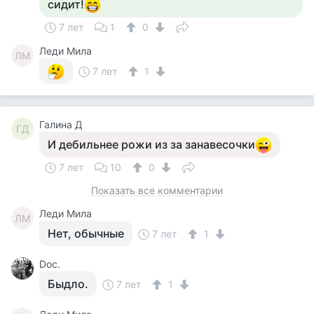
сидит!
7 лет
1
0
Леди Мила
ЛМ
7 лет
1
Галина Д
ГД
И дебильнее рожи из за занавесочки
7 лет
10
0
Показать все комментарии
Леди Мила
ЛМ
Нет, обычные
7 лет
1
Doc.
Быдло.
7 лет
1