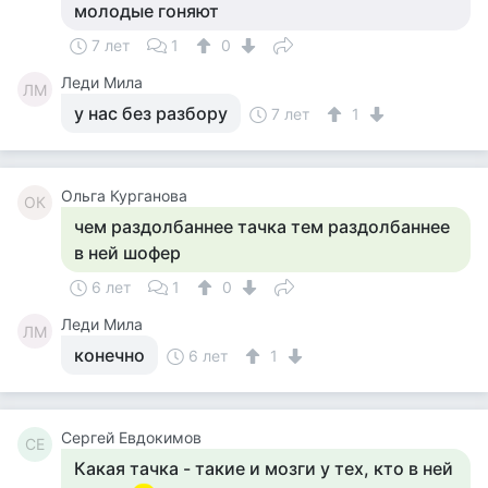
молодые гоняют
7 лет
1
0
Леди Мила
ЛМ
у нас без разбору
7 лет
1
Ольга Курганова
ОК
чем раздолбаннее тачка тем раздолбаннее
в ней шофер
6 лет
1
0
Леди Мила
ЛМ
конечно
6 лет
1
Сергей Евдокимов
СЕ
Какая тачка - такие и мозги у тех, кто в ней