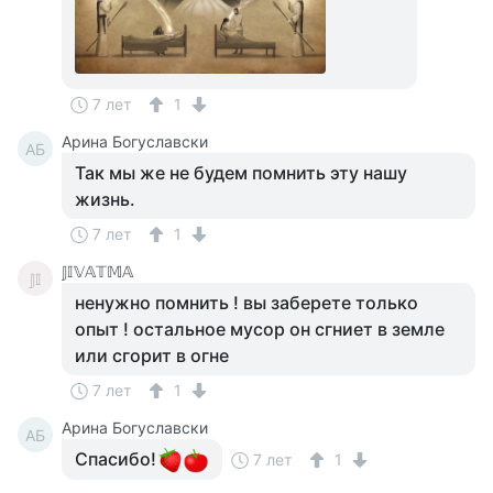
7 лет
1
Арина Богуславски
АБ
Так мы же не будем помнить эту нашу
жизнь.
7 лет
1
𝕁𝕀𝕍𝔸𝕋𝕄𝔸
𝕁𝕀
ненужно помнить ! вы заберете только
опыт ! остальное мусор он сгниет в земле
или сгорит в огне
7 лет
1
Арина Богуславски
АБ
Спасибо!
7 лет
1