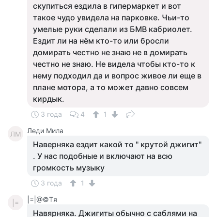
скупиться ездила в гипермаркет и вот
такое чудо увидела на парковке. Чьи-то
умелые руки сделали из БМВ кабриолет.
Ездит ли на нём кто-то или бросли
домирать честно не знаю не в домирать
честно не знаю. Не видела чтобы кто-то к
нему подходил да и вопрос живое ли еще в
плане мотора, а то может давно совсем
кирдык.
3 года
4
1
Леди Мила
ЛМ
Наверняка ездит какой то " крутой джигит"
. У нас подобные и включают на всю
громкость музыку
3 года
1
|=|@©Tя
|=
Навярняка. Джигиты обычно с саблями на