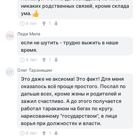
никаких родственных связей, кроме склада
ума.
6 лет
1
Леди Мила
ЛМ
если не шутить - трудно выжить в наше
время.
6 лет
1
Олег Таранишин
ОТ
Это даже не аксиома! Это факт! Для меня
оказалось всё проще простого. Послал по
дальше всех, кроме жены и родителей и
зажил счастливо. А до этого получается
работал тараканом на бегах по кругу.
нарисованному "государством", в лице
ворья при должностях и власти.
6 лет
1