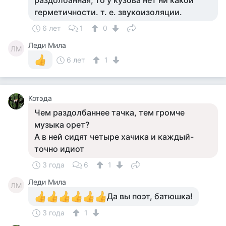
раздолбанная, то у кузова нет ни какой
герметичности. т. е. звукоизоляции.
6 лет
1
0
Леди Мила
ЛМ
6 лет
1
Котэда
Чем раздолбаннее тачка, тем громче
музыка орет?
А в ней сидят четыре хачика и каждый-
точно идиот
3 года
6
1
Леди Мила
ЛМ
Да вы поэт, батюшка!
3 года
1