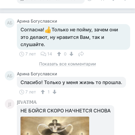
Арина Богуславски
АБ
Согласна!
Только не пойму, зачем они
это делают, ну нравится Вам, так и
слушайте.
7 лет
14
0
Показать все комментарии
Арина Богуславски
АБ
Спасибо! Только у меня жизнь то прошла.
7 лет
1
𝕁𝕀𝕍𝔸𝕋𝕄𝔸
𝕁𝕀
НЕ БОЙСЯ СКОРО НАЧНЕТСЯ СНОВА