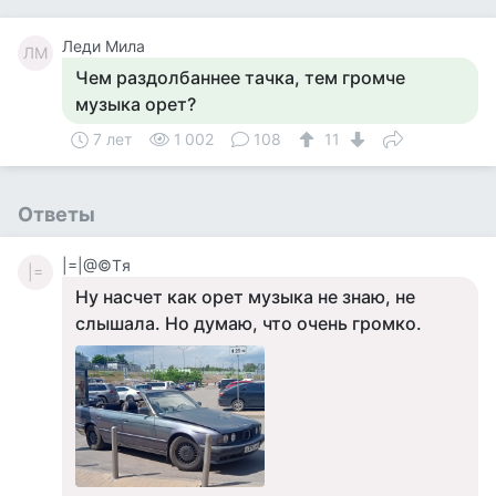
Леди Мила
ЛМ
Чем раздолбаннее тачка, тем громче
музыка орет?
7 лет
1 002
108
11
Ответы
|=|@©Tя
|=
Ну насчет как орет музыка не знаю, не
слышала. Но думаю, что очень громко.