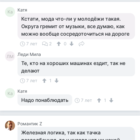
Катя
Ка
Кстати, мода что-ли у молодёжи такая.
Округа гремит от музыки, все думаю, как
можно вообще сосредоточиться на дороге
7 лет
2
0
Леди Мила
ЛМ
Те, кто на хороших машинах ездит, так не
делают
7 лет
1
Катя
Ка
Надо понаблюдать
7 лет
1
Романтик Z
Железная логика, так как тачка