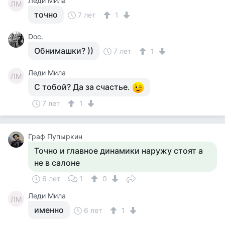
Леди Мила
ЛМ
точно
7 лет
1
Doc.
Обнимашки? ))
7 лет
1
Леди Мила
ЛМ
С тобой? Да за счастье.
7 лет
1
Граф Пупыркин
Точно и главное динамики наружу стоят а
не в салоне
6 лет
1
0
Леди Мила
ЛМ
именно
6 лет
1