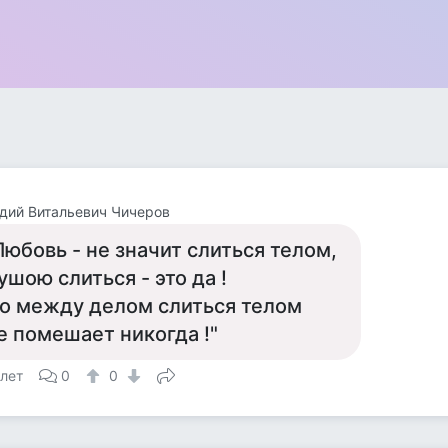
дий Витальевич Чичеров
Любовь - не значит слиться телом,
ушою слиться - это да !
о между делом слиться телом
е помешает никогда !"
 лет
0
0