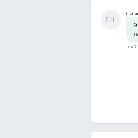
Любо
ЛШ
Э
т
7