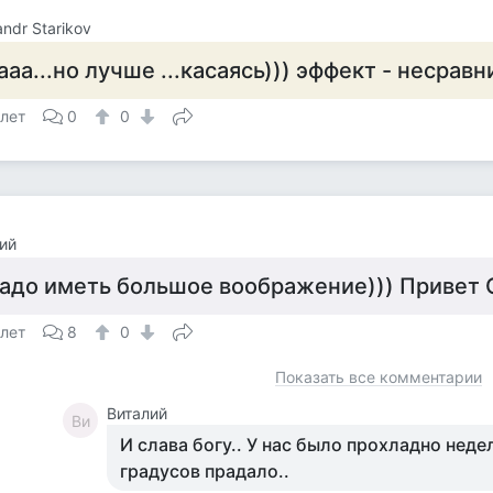
andr Starikov
ааа...но лучше ...касаясь))) эффект - несрав
 лет
0
0
ий
адо иметь большое воображение))) Привет 
 лет
8
0
Показать все комментарии
Виталий
Ви
И слава богу.. У нас было прохладно нед
градусов прадало..