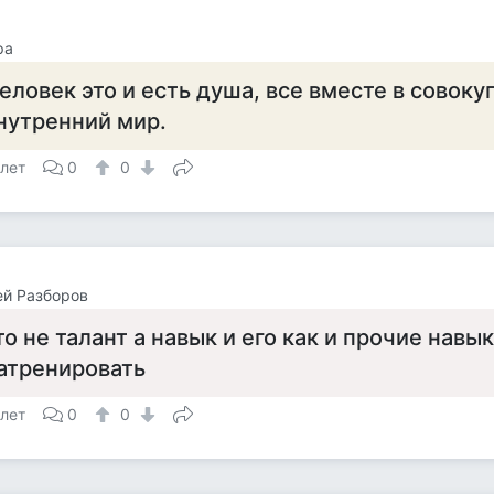
ра
еловек это и есть душа, все вместе в совоку
нутренний мир.
 лет
0
0
й Разборов
то не талант а навык и его как и прочие нав
атренировать
 лет
0
0