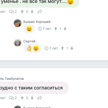
 уменье . не все так могут....
 лет
2
0
Бываю Хорошей
7 лет
1
Сергей..
7 лет
1
ль Гамбулатов
рудно с таким согласиться
 лет
2
0
Бываю Хорошей