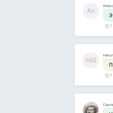
Алек
Ал
Э
7
Нико
НШ
П
7
Серге