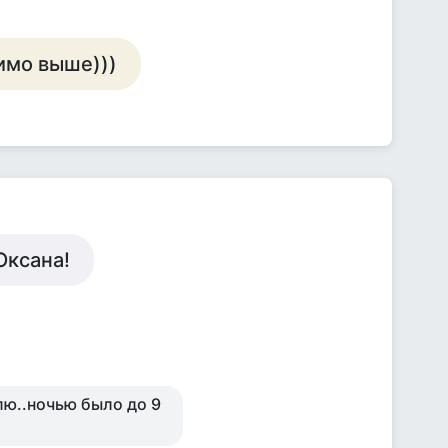
нимо выше)))
Оксана!
елю..ночью было до 9