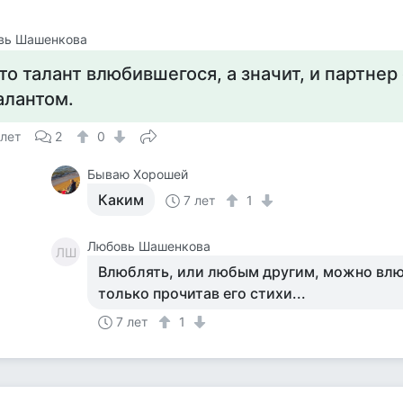
вь Шашенкова
то талант влюбившегося, а значит, и партнер
алантом.
 лет
2
0
Бываю Хорошей
Каким
7 лет
1
Любовь Шашенкова
ЛШ
Влюблять, или любым другим, можно влюб
только прочитав его стихи...
7 лет
1