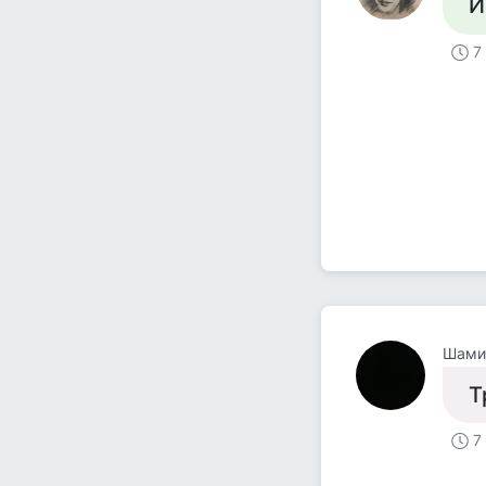
И
7
Шами
Т
7