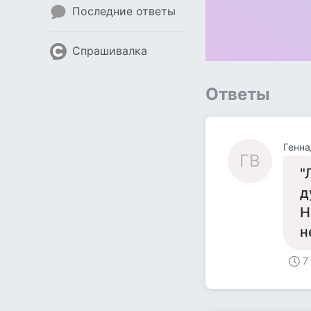
Последние ответы
Спрашивалка
Ответы
Генна
ГВ
"
д
Н
н
7