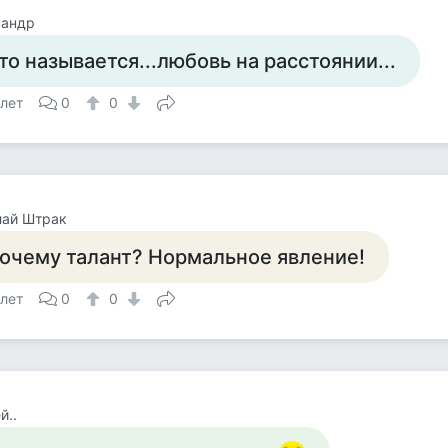
сандр
то называется...любовь на расстоянии...
 лет
0
0
лай Штрак
очему талант? Нормальное явление!
 лет
0
0
й..