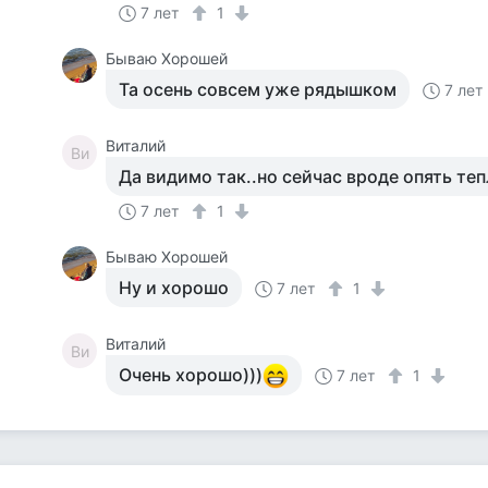
7 лет
1
Бываю Хорошей
Та осень совсем уже рядышком
7 лет
Виталий
Ви
Да видимо так..но сейчас вроде опять тепл
7 лет
1
Бываю Хорошей
Ну и хорошо
7 лет
1
Виталий
Ви
Очень хорошо)))
7 лет
1