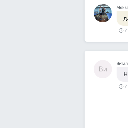
Aleks
д
7
Витал
Ви
Н
7