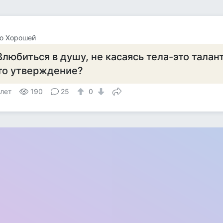
ю Хорошей
Влюбиться в душу, не касаясь тела-это талан
то утверждение?
 лет
190
25
0