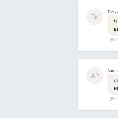
Тиму
Ти
Ч
в
7
Андре
АР
э
н
7