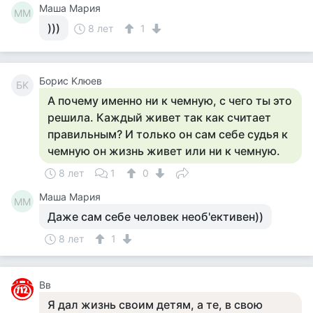
Маша Мария
ММ
)))
8 лет
1
Борис Kлюев
БK
А почему именно ни к чемную, с чего ты это
решила. Каждый живет так как считает
правильным? И только он сам себе судья к
чемную он жизнь живет или ни к чемную.
8 лет
1
0
Маша Мария
ММ
Даже сам себе человек необ'ективен))
8 лет
1
Вв
Я дал жизнь своим детям, а те, в свою