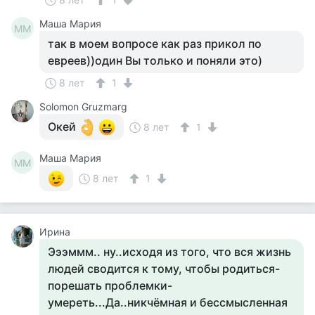
Маша Мария
ММ
так в моем вопросе как раз прикол по
евреев))один Вы только и поняли это)
8 лет
1
Solomon Gruzmarg
Окей
8 лет
1
Маша Мария
ММ
8 лет
1
Ирина
Эээммм.. ну..исходя из того, что вся жизнь
людей сводится к тому, чтобы родиться-
порешать проблемки-
умереть...Да..никчёмная и бессмысленная