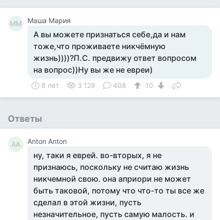
Маша Мария
ММ
А вы можете признаться себе,да и нам
тоже,что проживаете никчёмную
жизнь))))?П.С. предвижу ответ вопросом
на вопрос))Ну вы же не евреи)
8 лет
3 129
408
10
Ответы
Anton Anton
AA
ну, таки я еврей. во-вторых, я не
признаюсь, поскольку не считаю жизнь
никчемной свою. она априори не может
быть таковой, потому что что-то ты все же
сделал в этой жизни, пусть
незначительное, пусть самую малость. и