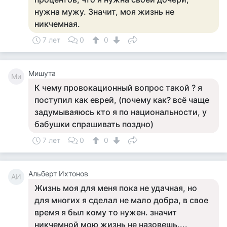
нужна мужу. Значит, моя жизнь не
никчемная.
7 лет
0
0
Мишута
Ми
К чему провокационный вопрос такой ? я
поступил как еврей, (почему как? всё чаще
задумываяюсь кто я по национальности, у
бабушки спрашивать поздно)
7 лет
0
0
Альберт Ихтонов
АИ
Жизнь моя для меня пока не удачная, но
для многих я сделал не мало добра, в свое
время я был кому то нужен. значит
никчемной мою жизнь не назовешь....