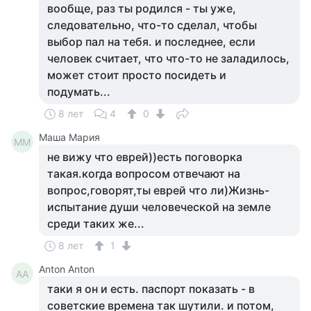
вообще, раз ты родился - ты уже,
следовательно, что-то сделал, чтобы
выбор пал на тебя. и последнее, если
человек считает, что что-то не заладилось,
может стоит просто посидеть и
подумать...
8 лет
4
0
Маша Мария
ММ
не вижу что еврей))есть поговорка
такая.когда вопросом отвечают на
вопрос,говорят,ты еврей что ли)Жизнь-
испытание души человеческой на земле
среди таких же...
8 лет
1
Anton Anton
AA
таки я он и есть. паспорт показать - в
советские времена так шутили. и потом,