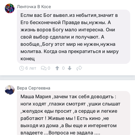
Ленточка В Косе
Еслм вас Бог вывел.из небытия,значит в
Его бесконечной Правде вы,нужны. А
жизнь воров Богу мало интересна. Они
свой выбор сделали и получают. А
вообще,,Богу этот мир не нужен,нужна
молитва. Когда она прекратиться и миру
конец
6 лет
0
0
Вера Сергеевна
Маша Мария ,зачем так себя доводить :
ноги ходят ,глазки смотрят ,ушки слышат
,желудок еды просит ,а сердце и легкие
работают ! Живые мы ! Есть кино ,не
выходя из дома ,а Вы еще и интернетом
владеете ...Вопроса не задала ....