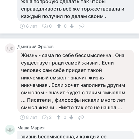
же я попробую сделать так чтобы
справедливость всё же торжествовала и
каждый получил по делам своим .
8 лет
0
0
Дмитрий Фролов
ДФ
Жизнь - сама по себе бессмысленна . Она
существует ради самой жизни . Если
человек сам себе придает такой
никчемный смысл - значит жизнь
никчемная . Если хочет наполнять другим
смыслом - значит будет с таким смыслом
... Писатели , философы искали много лет
смысл жизни . Никто так его не нашел ...
8 лет
2
0
Маша Мария
ММ
жизнь бессмысленна,и каждый ее