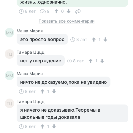
жизнь..однозначно.
8 лет
9
0
Показать все комментарии
Маша Мария
ММ
это просто вопрос
8 лет
1
Тамара Цццц
ТЦ
нет утверждение
8 лет
1
Маша Мария
ММ
ничто не доказуемо,пока не увидено
8 лет
1
Тамара Цццц
ТЦ
я ничего не доказываю.Теоремы в
школьные годы доказала
8 лет
1