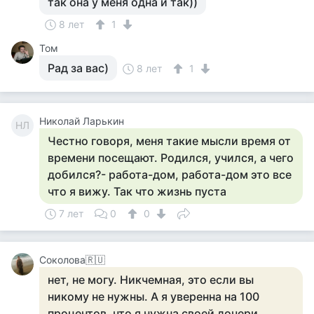
так она у меня одна и так))
8 лет
1
Том
Рад за вас)
8 лет
1
Николай Ларькин
НЛ
Честно говоря, меня такие мысли время от
времени посещают. Родился, учился, а чего
добился?- работа-дом, работа-дом это все
что я вижу. Так что жизнь пуста
7 лет
0
0
Соколова🇷🇺
нет, не могу. Никчемная, это если вы
никому не нужны. А я уверенна на 100
процентов, что я нужна своей дочери,