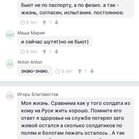
бьют не по паспорту, а по физио. а так -
жизнь, согласен, испытание. постоянное.
8 лет
1
Маша Мария
ММ
и сейчас шутят)но не бьют)
8 лет
1
Anton Anton
AA
знаю-знаю.
8 лет
1
Игорь Благовестов
ИБ
Моя жизнь. Сравнима как у того солдата из
кому на Руси жить хорошо. Помните его
ответ я здоровье на службе потерял зато
живой остался а сколько солдатиков по
полям и болотам лежать осталось . А так