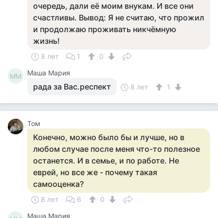
очередь, дали её моим внукам. И все они
счастливы. Вывод: Я не считаю, что прожил
и продолжаю проживать никчёмную
жизнь!
8 лет
1
0
Маша Мария
ММ
рада за Вас.респект
8 лет
1
Том
Конечно, можно было бы и лучше, но в
любом случае после меня что-то полезное
останется. И в семье, и по работе. Не
еврей, но все же - почему такая
самооценка?
8 лет
6
0
Маша Мария