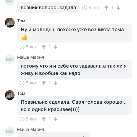
ММ
возник вопрос..задала
8 лет
1
Том
Ну и молодец, похоже уже возникла тема
8 лет
1
Маша Мария
ММ
потому что я и себе его задавала,а так ли я
живу,и вообще как надо
8 лет
1
Том
Правильно сделала. Своя голова хорошо...
но с одной красивее)))))
8 лет
1
Маша Мария
ММ