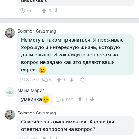
никчемная.
7 лет
1
Solomon Gruzmarg
Не могу в таком признаться. Я проживаю
хорошую и интересную жизнь, которую
дали свыше. И как видите вопросом на
вопрос не задаю как это делают ваши
евреи.
8 лет
5
0
Маша Мария
ММ
умничка
8 лет
1
Solomon Gruzmarg
Спасибо за комплиментик. А если бы
ответил вопросом на вопрос?
8 лет
1