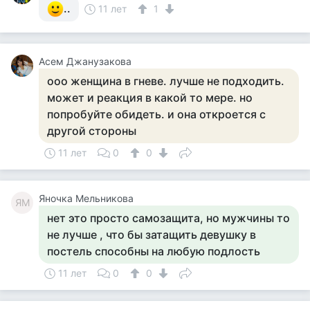
..
11 лет
1
Асем Джанузакова
ооо женщина в гневе. лучше не подходить.
может и реакция в какой то мере. но
попробуйте обидеть. и она откроется с
другой стороны
11 лет
0
0
Яночка Мельникова
ЯМ
нет это просто самозащита, но мужчины то
не лучше , что бы затащить девушку в
постель способны на любую подлость
11 лет
0
0