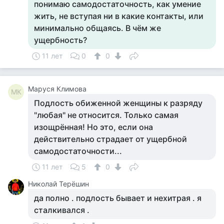
понимаю самодостаточность, как умение
жить, не вступая ни в какие контакты, или
минимально общаясь. В чём же
ущербность?
11 лет
0
0
Маруся Климова
МК
Подлость обиженной женщины к разряду
"любая" не относится. Только самая
изощрённая! Но это, если она
действительно страдает от ущербной
самодостаточности...
11 лет
5
0
Николай Терёшин
да полно . подлость бывает и нехитрая . я
сталкивался .