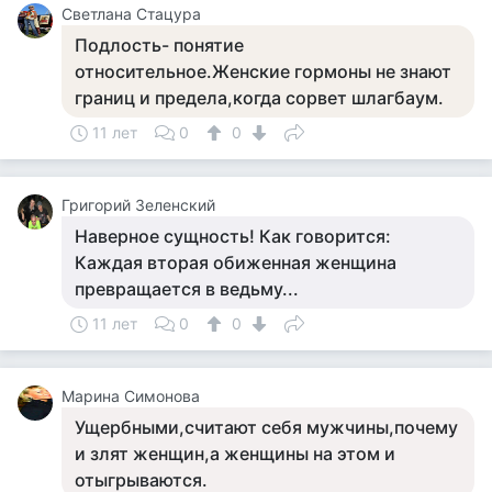
Светлана Стацура
Подлость- понятие
относительное.Женские гормоны не знают
границ и предела,когда сорвет шлагбаум.
11 лет
0
0
Григорий Зеленский
Наверное сущность! Как говорится:
Каждая вторая обиженная женщина
превращается в ведьму...
11 лет
0
0
Марина Симонова
Ущербными,считают себя мужчины,почему
и злят женщин,а женщины на этом и
отыгрываются.