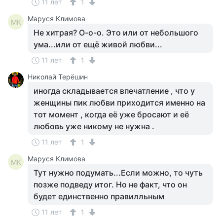
11 лет
1
Маруся Климова
МК
Не хитрая? О-о-о. Это или от небольшого
ума...или от ещё живой любви...
11 лет
1
Николай Терёшин
иногда складывается впечатление , что у
женщины пик любви приходится именно на
тот момент , когда её уже бросают и её
любовь уже никому не нужна .
11 лет
1
Маруся Климова
МК
Тут нужно подумать...Если можно, то чуть
позже подведу итог. Но не факт, что он
будет единственно правилльным
11 лет
1