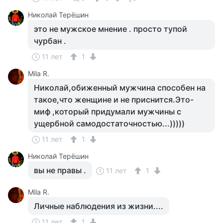
Николай Терёшин
это не мужское мнение . просто тупой
чурбан .
11 лет
1
Mila R.
Николай,обиженный мужчина способен на
такое,что женщине и не приснится.Это-
миф ,который придумали мужчины с
ущербной самодостаточностью...)))))
11 лет
1
Николай Терёшин
вы не правы .
11 лет
1
Mila R.
Личные наблюдения из жизни....
11 лет
1