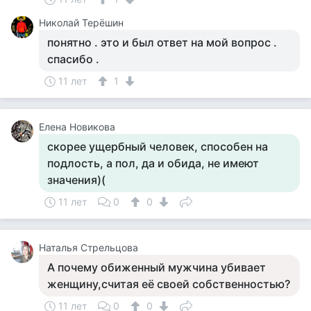
Николай Терёшин
понятно . это и был ответ на мой вопрос .
спасибо .
11 лет
1
Елена Новикова
скорее ущербный человек, способен на
подлость, а пол, да и обида, не имеют
значения)(
11 лет
0
0
Наталья Стрельцова
А почему обиженный мужчина убивает
женщину,считая её своей собственностью?
11 лет
0
0