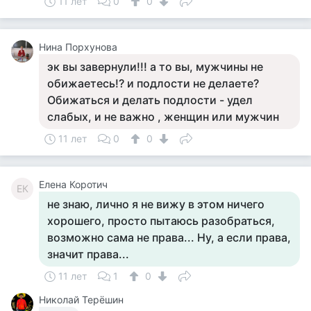
11 лет
0
0
Нина Порхунова
эк вы завернули!!! а то вы, мужчины не
обижаетесь!? и подлости не делаете?
Обижаться и делать подлости - удел
слабых, и не важно , женщин или мужчин
11 лет
0
0
Елена Коротич
ЕК
не знаю, лично я не вижу в этом ничего
хорошего, просто пытаюсь разобраться,
возможно сама не права... Ну, а если права,
значит права...
11 лет
1
0
Николай Терёшин