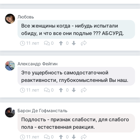
Любовь
Все женщины когда - нибудь испытали
обиду, и что все они подлые ??? АБСУРД.
11 лет
0
0
Александр Фейгин
Это ущербность самодостаточной
реактивности, глубокомысленный Вы наш.
11 лет
0
0
Барон Де Гофмансталь
Подлость - признак слабости, для слабого
пола - естественная реакция.
11 лет
0
0