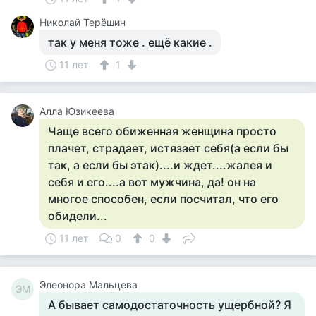
Николай Терёшин
так у меня тоже . ещё какие .
11 лет
1
Алла Юзикеева
Чаще всего обиженная женщина просто
плачет, страдает, истязает себя(а если бы
так, а если бы этак)....и ждет....жалея и
себя и его....а вот мужчина, да! он на
многое способен, если посчитал, что его
обидели...
11 лет
0
0
Элеонора Мальцева
ЭМ
А бывает самодостаточность ущербной? Я