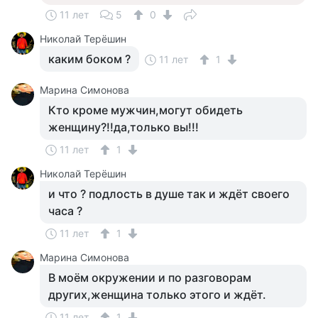
11 лет
5
0
Николай Терёшин
каким боком ?
11 лет
1
Марина Симонова
Кто кроме мужчин,могут обидеть
женщину?!!да,только вы!!!
11 лет
1
Николай Терёшин
и что ? подлость в душе так и ждёт своего
часа ?
11 лет
1
Марина Симонова
В моём окружении и по разговорам
других,женщина только этого и ждёт.
11 лет
1