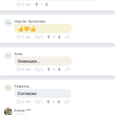
6 лет
1
Наргис Артыкова
НА
6 лет
0
0
Алик
Ал
Океюшки...
6 лет
0
0
Рафаэль
Ра
Согласен
6 лет
1
0
Елена ***