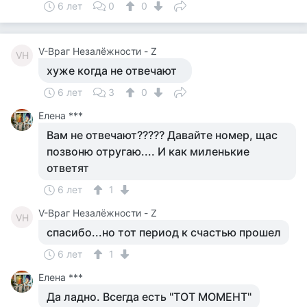
6 лет
0
0
V-Враг Незалёжности - Z
VН
хуже когда не отвечают
6 лет
3
0
Елена ***
Вам не отвечают????? Давайте номер, щас
позвоню отругаю.... И как миленькие
ответят
6 лет
1
V-Враг Незалёжности - Z
VН
спасибо...но тот период к счастью прошел
6 лет
1
Елена ***
Да ладно. Всегда есть "ТОТ МОМЕНТ"