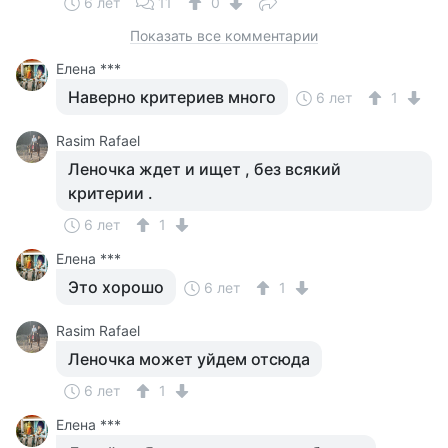
6 лет
11
0
Показать все комментарии
Елена ***
Наверно критериев много
6 лет
1
Rasim Rafael
Леночка ждет и ищет , без всякий
критерии .
6 лет
1
Елена ***
Это хорошо
6 лет
1
Rasim Rafael
Леночка может уйдем отсюда
6 лет
1
Елена ***