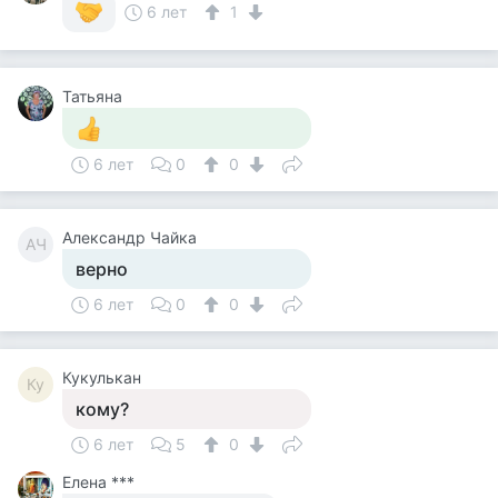
6 лет
1
Татьяна
6 лет
0
0
Александр Чайка
АЧ
верно
6 лет
0
0
Кукулькан
Ку
кому?
6 лет
5
0
Елена ***