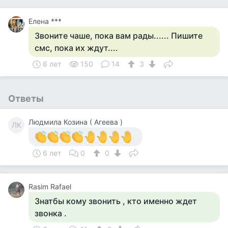
Елена ***
Звоните чаше, пока вам рады...... Пишите
смс, пока их ждут....
6 лет
150
14
3
Ответы
Людмила Козина ( Агеева )
ЛК
6 лет
0
0
Rasim Rafael
Знатбы кому звонить , кто именно ждет
звонка .