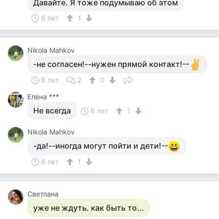
Давайте. Я тоже подумываю об этом
6 лет
1
Nikola Mahkov
-не согласен!--нужен прямой контакт!--
6 лет
2
0
Елена ***
Не всегда
6 лет
1
Nikola Mahkov
-да!--иногда могут пойти и дети!--
6 лет
1
Светлана
уже не ждуть. как быть то...