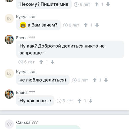
Некому? Пишите мне
6 лет
1
Кукулькан
Ку
а Вам зачем?
6 лет
1
Елена ***
Ну как? Добротой делиться никто не
запрещает
6 лет
1
Кукулькан
Ку
не люблю делиться)
6 лет
1
Елена ***
Ну как знаете
6 лет
1
Санька ???
С?