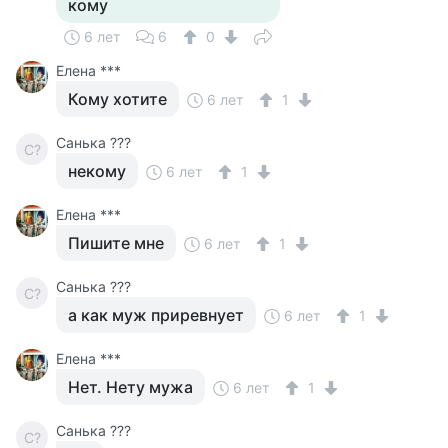
кому
6 лет
6
0
Елена ***
Кому хотите
6 лет
1
Санька ???
С?
некому
6 лет
1
Елена ***
Пишите мне
6 лет
1
Санька ???
С?
а как муж приревнует
6 лет
1
Елена ***
Нет. Нету мужа
6 лет
1
Санька ???
С?