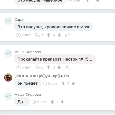
Это инсульт наверное
5 лет
1
Сара
Са
Это инсульт, кровоизлияние в мозг
5 лет
0
0
Маша Фирсова
МФ
Прокапайте препарат Неотон № 15...
5 лет
2
0
ヅ♚✵ ♛ ✵♚ Цеⓛуй Экрⓐн Покⓐ On-Line♚✵ ♛✵ ♚
он поёдет
5 лет
1
Маша Фирсова
МФ
Да...
5 лет
1