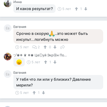
Инна
И каков результат?
5 лет
1
Евгения
Ев
Срочно в скорую
..это может быть
инсульт...погибнуть можно
5 лет
2
0
ヅ♚✵ ♛ ✵♚ Цеⓛуй Экрⓐн Покⓐ On-Line♚✵ ♛✵ ♚
5 лет
1
Евгения
Ев
У тебя что ли или у близких? Давление
мерили?
5 лет
1