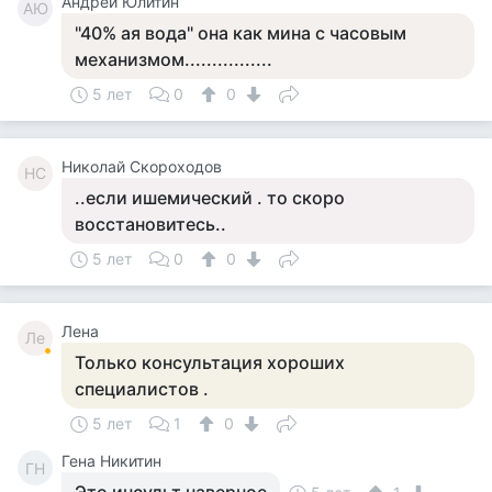
Андрей Юлитин
АЮ
"40% ая вода" она как мина с часовым
механизмом................
5 лет
0
0
Николай Скороходов
НС
..если ишемический . то скоро
восстановитесь..
5 лет
0
0
Лена
Ле
Только консультация хороших
специалистов .
5 лет
1
0
Гена Никитин
ГН