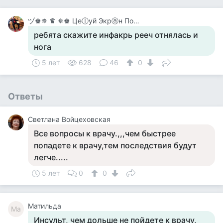
ヅ♚✵ ♛ ✵♚ Цеⓛуй Экрⓐн Покⓐ On-Line♚✵ ♛✵ ♚
ребята скажите инфакрь рееч отнялась и
нога
5 лет
628
46
0
Ответы
Светлана Войцеховская
Все вопросы к врачу.,,,чем быстрее
попадете к врачу,тем последствия будут
легче.....
5 лет
0
0
Матильда
Ма
Инсульт, чем дольше не пойдете к врачу,