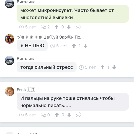
Виталина
может микроинсульт. Часто бывает от
многолетней выпивки
5 лет
2
0
ヅ♚✵ ♛ ✵♚ Цеⓛуй Экрⓐн Покⓐ On-Line♚✵ ♛✵ ♚
Я НЕ ПЬЮ
5 лет
1
Виталина
тогда сильный стресс
5 лет
1
Fenix🇱🇹
И пальцы на руке тоже отнялись чтобы
нормально писать.....
5 лет
0
0