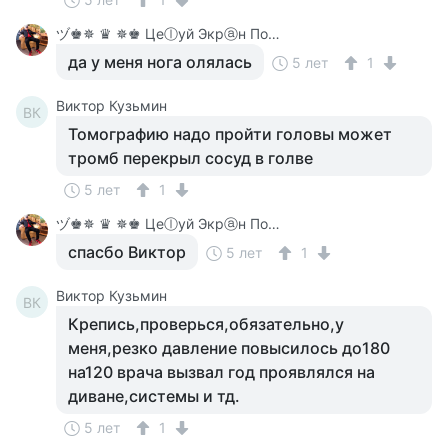
ヅ♚✵ ♛ ✵♚ Цеⓛуй Экрⓐн Покⓐ On-Line♚✵ ♛✵ ♚
да у меня нога олялась
5 лет
1
Виктор Кузьмин
ВК
Томографию надо пройти головы может
тромб перекрыл сосуд в голве
5 лет
1
ヅ♚✵ ♛ ✵♚ Цеⓛуй Экрⓐн Покⓐ On-Line♚✵ ♛✵ ♚
спасбо Виктор
5 лет
1
Виктор Кузьмин
ВК
Крепись,проверься,обязательно,у
меня,резко давление повысилось до180
на120 врача вызвал год проявлялся на
диване,системы и тд.
5 лет
1