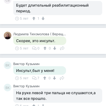
Св
Будет длительный реабилитационный
период.
5 лет
1
Людмила Тихомолова ( Верещагина )
Скорее, это инсульт.
5 лет
0
0
Виктор Кузьмин
ВК
Инсульт,был у меня!
5 лет
7
0
Виктор Кузьмин
ВК
На руке левой три пальца не слушаются,а
так все прошло.
5 лет
1