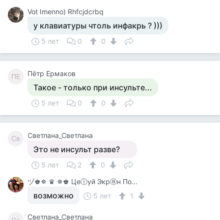
Vot Imenno) Rhfcjdcrbq
у клавиатуры чтоль инфакрь ? )))
5 лет
0
0
Пётр Ермаков
ПЕ
Такое - только при инсульте...
5 лет
0
0
Светлана_Светлана
Св
Это не инсульт разве?
5 лет
2
0
ヅ♚✵ ♛ ✵♚ Цеⓛуй Экрⓐн Покⓐ On-Line♚✵ ♛✵ ♚
возможно
5 лет
1
Светлана_Светлана