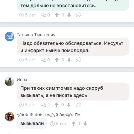
тем дольше не восстановитесь.
5 лет
0
0
Татьяна Тышкевич
Надо обязательно обследоваться. Инсульт
и инфаркт нынче помолодел.
5 лет
0
0
Инна
При таких симптомах надо скоруб
вызывать, а не писать здесь
5 лет
2
0
ヅ♚✵ ♛ ✵♚ Цеⓛуй Экрⓐн Покⓐ On-Line♚✵ ♛✵ ♚
вызывали
5 лет
1