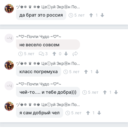
ヅ♚✵ ♛ ✵♚ Цеⓛуй Экрⓐн Покⓐ On-Line♚✵ ♛✵ ♚
да брат это россия
5 лет
1
~°♡~Почти Чудо ~♡°~
~Ч
не весело совсем
5 лет
3
0
ヅ♚✵ ♛ ✵♚ Цеⓛуй Экрⓐн Покⓐ On-Line♚✵ ♛✵ ♚
класс погремуха
5 лет
1
~°♡~Почти Чудо ~♡°~
~Ч
чей-то.... и тебе добра)))
5 лет
1
ヅ♚✵ ♛ ✵♚ Цеⓛуй Экрⓐн Покⓐ On-Line♚✵ ♛✵ ♚
я сам добрый чел
5 лет
1