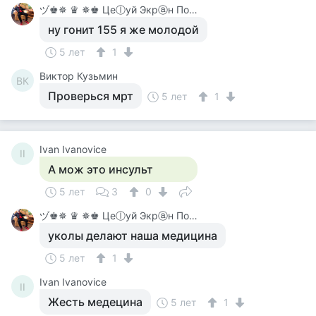
ヅ♚✵ ♛ ✵♚ Цеⓛуй Экрⓐн Покⓐ On-Line♚✵ ♛✵ ♚
ну гонит 155 я же молодой
5 лет
1
Виктор Кузьмин
ВК
Проверься мрт
5 лет
1
Ivan Ivanovice
II
А мож это инсульт
5 лет
3
0
ヅ♚✵ ♛ ✵♚ Цеⓛуй Экрⓐн Покⓐ On-Line♚✵ ♛✵ ♚
уколы делают наша медицина
5 лет
1
Ivan Ivanovice
II
Жесть медецина
5 лет
1