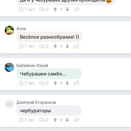
7 лет
0
0
Алла
Весёлое разнообразие! ))
7 лет
0
0
Бабайкин Юрий
Чебурашки самбо...
7 лет
0
0
Дмитрий Егоренков
ДЕ
чербураторы
7 лет
0
0