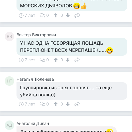
МОРСКИХ ДЬЯВОЛОВ
7 лет
0
0
Виктор Викторович
ВВ
У НАС ОДНА ГОВОРЯЩАЯ ЛОШАДЬ
ПЕРЕПЛЮНЕТ ВСЕХ ЧЕРЕПАШЕК.....
7 лет
0
0
Наталья Тюленева
НТ
Группировка из трех поросят.... та еще
убийца волка))
7 лет
0
0
Анатолий Дилан
АД
Да и у чебурашек друзья крокодилы