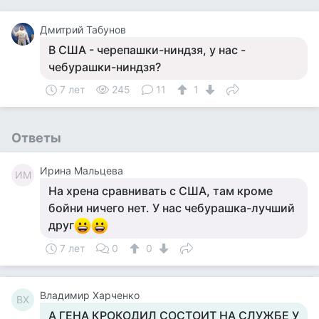
Дмитрий Табунов
В США - черепашки-ниндзя, у нас -
чебурашки-ниндзя?
7 лет
245
11
1
Ответы
Ирина Мальцева
ИМ
На хрена сравнивать с США, там кроме
бойни ничего нет. У нас чебурашка-лучший
друг
7 лет
0
0
Владимир Харченко
ВХ
А ГЕНА КРОКОДИЛ СОСТОИТ НА СЛУЖБЕ У