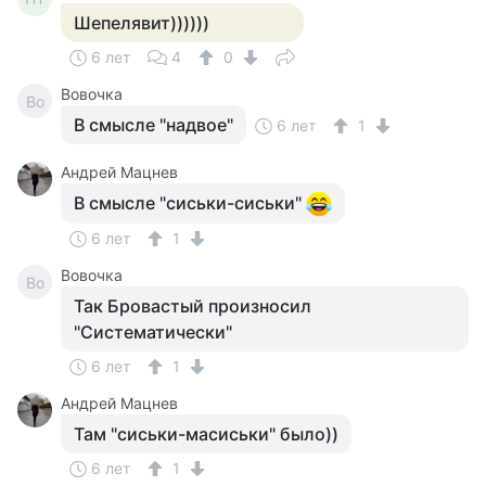
Шепелявит))))))
6 лет
4
0
Вовочка
Во
В смысле "надвое"
6 лет
1
Андрей Мацнев
В смысле "сиськи-сиськи"
6 лет
1
Вовочка
Во
Так Бровастый произносил
"Систематически"
6 лет
1
Андрей Мацнев
Там "сиськи-масиськи" было))
6 лет
1