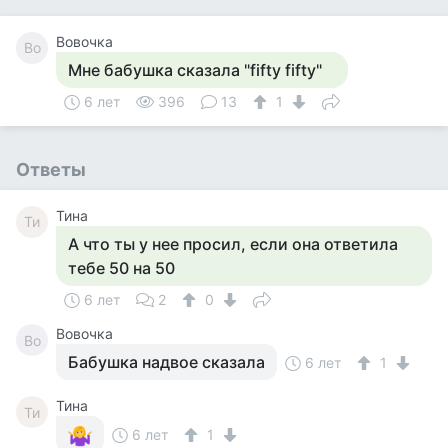
Вовочка
Во
Мне бабушка сказала "fifty fifty"
6 лет
396
13
1
Ответы
Тина
Ти
А что ты у нее просил, если она ответила
тебе 50 на 50
6 лет
2
0
Вовочка
Во
Бабушка надвое сказала
6 лет
1
Тина
Ти
6 лет
1