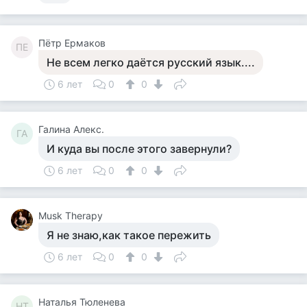
Пётр Ермаков
ПЕ
Не всем легко даётся русский язык....
6 лет
0
0
Галина Алекс.
ГА
И куда вы после этого завернули?
6 лет
0
0
Musk Therapy
Я не знаю,как такое пережить
6 лет
0
0
Наталья Тюленева
НТ