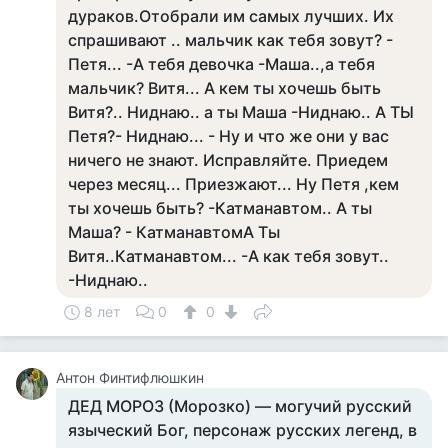
дураков.Отобрали им самых лучших. Их
спрашивают .. мальчик как тебя зовут? -
Петя... -А тебя девочка -Маша..,а тебя
мальчик? Витя... А кем ты хочешь быть
Витя?.. Ниднаю.. а ты Маша -Ниднаю.. А ТЫ
Петя?- Ниднаю... - Ну и что же они у вас
ничего не знают. Исправляйте. Приедем
через месяц... Приезжают... Ну Петя ,кем
ты хочешь быть? -Катманавтом.. А ты
Маша? - КатманавтомА Ты
Витя..Катманавтом... -А как тебя зовут..
-Ниднаю..
8 лет
0
0
Антон Финтифлюшкин
ДЕД МОРОЗ (Морозко) — могучий русский
языческий Бог, персонаж русских легенд, в