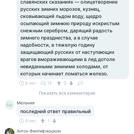
славянских сказаниях — олицетворение
русских зимних морозов, кузнец,
сковывающий льдом воду, щедро
осыпающий зимнюю природу искристым
снежным серебром, дарящий радость
зимнего празднества, а в случае
надобности, в тяжелую годину
защищающий русских от наступающих
врагов вмораживающими в лед дотоле
невиданными зимними холодами, от
которых начинает ломаться железо.
9 лет
15
0
Показать все комментарии
Мелания
Ме
последний ответ правильный
9 лет
1
Антон Финтифлюшкин