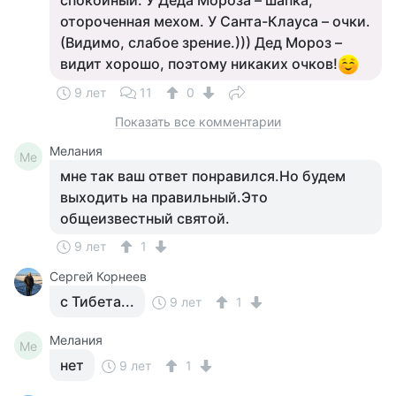
спокойный. У Деда Мороза – шапка,
отороченная мехом. У Санта-Клауса – очки.
(Видимо, слабое зрение.))) Дед Мороз –
видит хорошо, поэтому никаких очков!
9 лет
11
0
Показать все комментарии
Мелания
Ме
мне так ваш ответ понравился.Но будем
выходить на правильный.Это
общеизвестный святой.
9 лет
1
Сергей Корнеев
с Тибета...
9 лет
1
Мелания
Ме
нет
9 лет
1