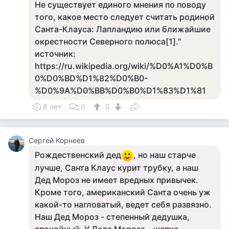
Не существует единого мнения по поводу
того, какое место следует считать родиной
Санта-Клауса: Лапландию или ближайшие
окрестности Северного полюса[1]."
источник:
https://ru.wikipedia.org/wiki/%D0%A1%D0%B
0%D0%BD%D1%82%D0%B0-
%D0%9A%D0%BB%D0%B0%D1%83%D1%81
8 лет
0
0
Сергей Корнеев
Рождественский дед
, но наш старче
лучше, Санта Клаус курит трубку, а наш
Дед Мороз не имеет вредных привычек.
Кроме того, американский Санта очень уж
какой-то нагловатый, ведет себя развязно.
Наш Дед Мороз - степенный дедушка,