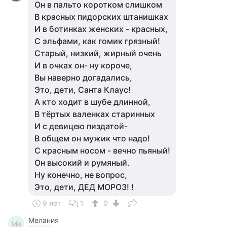
Он в пальто коротком слишком
В красных пидорских штанишках
И в ботинках женских - красных,
С эльфами, как гомик грязный!
Старый, низкий, жирный очень
И в очках он- ну короче,
Вы наверно догадались,
Это, дети, Санта Клаус!
А кто ходит в шубе длинной,
В тёртых валенках старинных
И с девицею пиздатой-
В общем он мужик что надо!
С красным носом - вечно пьяный!
Он высокий и румяный.
Ну конечно, не вопрос,
Это, дети, ДЕД МОРОЗ! !
9 лет
1
0
Мелания
Ме