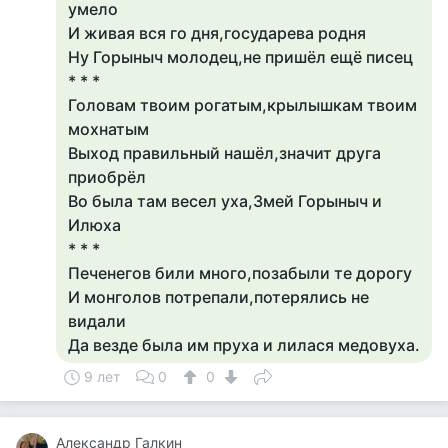
умело
И живая вся го дня,государева родня
Ну Горыныч молодец,не пришёл ещё писец
* * *
Головам твоим рогатым,крылышкам твоим
мохнатым
Выход правильный нашёл,значит друга
приобрёл
Во была там весел уха,Змей Горыныч и
Илюха
* * *
Печенегов били много,позабыли те дорогу
И монголов потрепали,потерялись не
видали
Да везде была им пруха и лилася медовуха.
9 лет
0
0
Александр Галкин