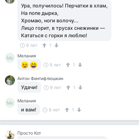
Ура, получилось! Перчатки в хлам,
На попе дырка,
Хромаю, ноги волочу...
Лицо горит, в трусах снежинки —
Кататься с горки я люблю!
9 лет
1
Мелания
Ме
9 лет
1
Антон Финтифлюшкин
Удачи!
9 лет
1
Мелания
Ме
и вам!
9 лет
1
Просто Кот