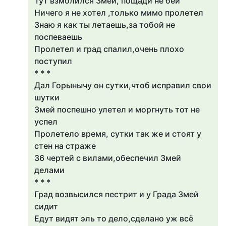
Тут взмолился Змей, пощади не бей
Ничего я не хотел ,только мимо пролетел
Знаю я как ты летаешь,за тобой не
поспеваешь
Пролетел и град спалил,очень плохо
поступил
* * *
Дал Горынычу он сутки,чтоб исправил свои
шутки
Змей поспешно улетел и моргнуть тот не
успел
Пролетело время, сутки так же и стоят у
стен на страже
36 чертей с вилами,обеспечил Змей
делами
* * *
Град возвысился пестрит и у Града Змей
сидит
Едут видят эль то дело,сделано уж всё