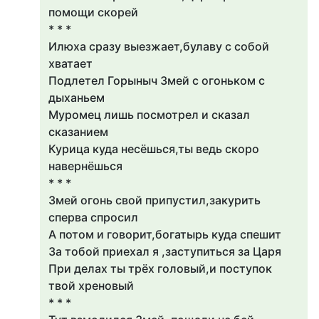
помощи скорей
* * *
Илюха сразу выезжает,булаву с собой
хватает
Подлетел Горыныч Змей с огоньком с
дыханьем
Муромец лишь посмотрел и сказал
сказанием
Курица куда несёшься,ты ведь скоро
навернёшься
* * *
Змей огонь свой припустил,закурить
сперва спросил
А потом и говорит,богатырь куда спешит
За тобой приехал я ,заступиться за Царя
При делах ты трёх головый,и поступок
твой хреновый
* * *