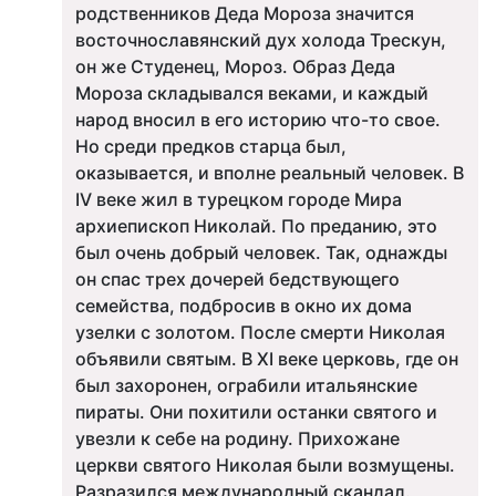
родственников Деда Мороза значится
восточнославянский дух холода Трескун,
он же Студенец, Мороз. Образ Деда
Мороза складывался веками, и каждый
народ вносил в его историю что-то свое.
Но среди предков старца был,
оказывается, и вполне реальный человек. В
IV веке жил в турецком городе Мира
архиепископ Николай. По преданию, это
был очень добрый человек. Так, однажды
он спас трех дочерей бедствующего
семейства, подбросив в окно их дома
узелки с золотом. После смерти Николая
объявили святым. В XI веке церковь, где он
был захоронен, ограбили итальянские
пираты. Они похитили останки святого и
увезли к себе на родину. Прихожане
церкви святого Николая были возмущены.
Разразился международный скандал.