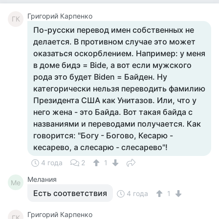
Григорий Карпенко
ГК
По-русски перевод имен собственных не
делается. В противном случае это может
оказаться оскорблением. Например: у меня
в доме бидэ = Bide, а вот если мужского
рода это будет Biden = Байден. Ну
категорически нельзя переводить фамилию
Президента США как Унитазов. Или, что у
него жена - это Байда. Вот такая байда с
названиями и переводами получается. Как
говорится: "Богу - Богово, Кесарю -
кесарево, а слесарю - слесарево"!
4 года
2
1
Мелания
Ме
Есть соответствия
4 года
1
Григорий Карпенко
ГК