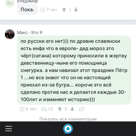
Владимир
Вл
Пока.
7 лет
1
Макс -Это Я
по русски его нет))) по древне славянски
есть инфа что в европе- дед мороз это
чёрт(сатана) которому приносили в жертву
девственницу-ныне его помощница
снегурка. а нам навизал этот праздник Пётр
1 ...но все знают что он не настоящий
приехал из-за бугра... короче это всё
сделано против нас и делается каждые 30-
100лет и изменяют историю)))
9 лет
13
0
Показать все комментарии
Мелания
Ме