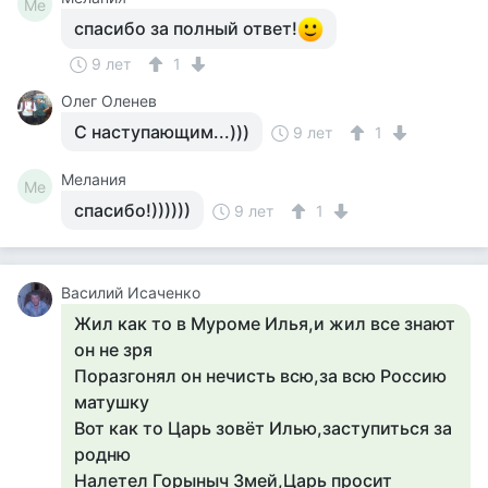
Ме
спасибо за полный ответ!
9 лет
1
Олег Оленев
С наступающим...)))
9 лет
1
Мелания
Ме
спасибо!))))))
9 лет
1
Василий Исаченко
Жил как то в Муроме Илья,и жил все знают
он не зря
Поразгонял он нечисть всю,за всю Россию
матушку
Вот как то Царь зовёт Илью,заступиться за
родню
Налетел Горыныч Змей,Царь просит