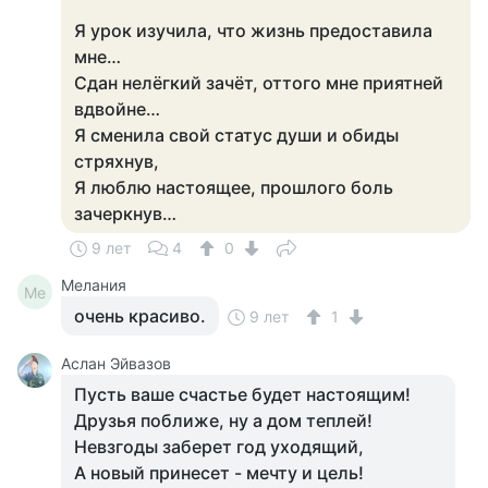
Я урок изучила, что жизнь предоставила
мне…
Сдан нелёгкий зачёт, оттого мне приятней
вдвойне…
Я сменила свой статус души и обиды
стряхнув,
Я люблю настоящее, прошлого боль
зачеркнув…
9 лет
4
0
Мелания
Ме
очень красиво.
9 лет
1
Аслан Эйвазов
Пусть ваше счастье будет настоящим!
Друзья поближе, ну а дом теплей!
Невзгоды заберет год уходящий,
А новый принесет - мечту и цель!