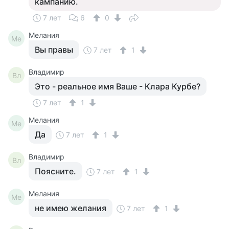
кампанию.
7 лет
6
0
Мелания
Ме
Вы правы
7 лет
1
Владимир
Вл
Это - реальное имя Ваше - Клара Курбе?
7 лет
1
Мелания
Ме
Да
7 лет
1
Владимир
Вл
Поясните.
7 лет
1
Мелания
Ме
не имею желания
7 лет
1