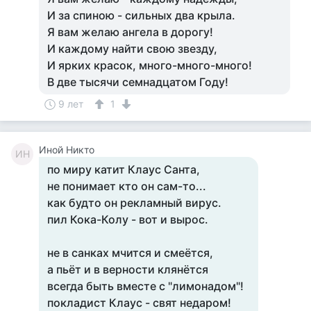
И за спиною - сильных два крыла.
Я вам желаю ангела в дорогу!
И каждому найти свою звезду,
И ярких красок, много-много-много!
В две тысячи семнадцатом Году!
9 лет
1
Иной Никто
ИН
по миру катит Клаус Санта,
не понимает кто он сам-то...
как будто он рекламный вирус.
пил Кока-Колу - вот и вырос.
не в санках мчится и смеётся,
а пьёт и в верности клянётся
всегда быть вместе с "лимонадом"!
покладист Клаус - свят недаром!