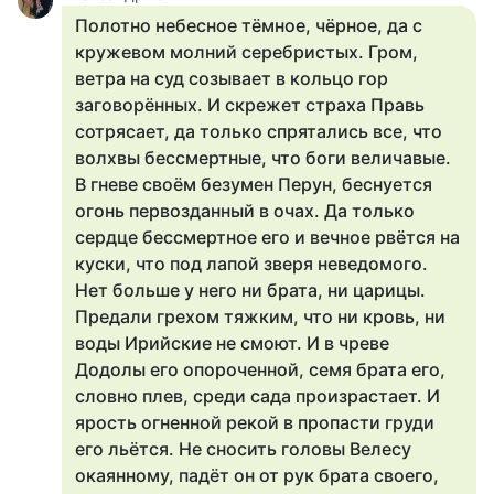
Полотно небесное тёмное, чёрное, да с
кружевом молний серебристых. Гром,
ветра на суд созывает в кольцо гор
заговорённых. И скрежет страха Правь
сотрясает, да только спрятались все, что
волхвы бессмертные, что боги величавые.
В гневе своём безумен Перун, беснуется
огонь первозданный в очах. Да только
сердце бессмертное его и вечное рвётся на
куски, что под лапой зверя неведомого.
Нет больше у него ни брата, ни царицы.
Предали грехом тяжким, что ни кровь, ни
воды Ирийские не смоют. И в чреве
Додолы его опороченной, семя брата его,
словно плев, среди сада произрастает. И
ярость огненной рекой в пропасти груди
его льётся. Не сносить головы Велесу
окаянному, падёт он от рук брата своего,