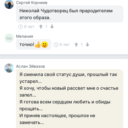
Сергей Корнеев
Николай Чудотворец был прародителем
этого образа.
9 лет
1
Мелания
Ме
точно!
9 лет
1
Аслан Эйвазов
Я сменила свой статус души, прошлый так
устарел…
Я хочу, чтобы новый рассвет мне о счастье
запел…
Я готова всем сердцем любить и обиды
прощать…
И приняв настоящее, прошлое не
замечать…