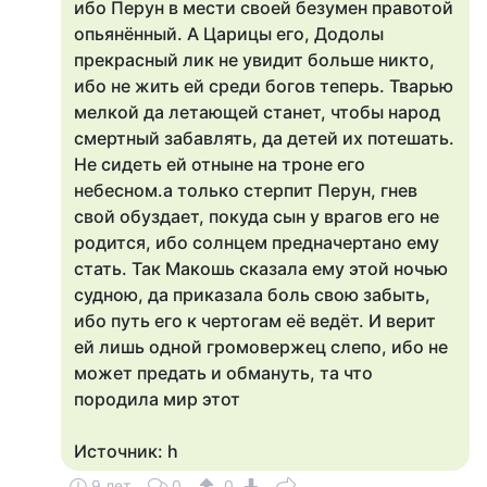
ибо Перун в мести своей безумен правотой
опьянённый. А Царицы его, Додолы
прекрасный лик не увидит больше никто,
ибо не жить ей среди богов теперь. Тварью
мелкой да летающей станет, чтобы народ
смертный забавлять, да детей их потешать.
Не сидеть ей отныне на троне его
небесном.а только стерпит Перун, гнев
свой обуздает, покуда сын у врагов его не
родится, ибо солнцем предначертано ему
стать. Так Макошь сказала ему этой ночью
судною, да приказала боль свою забыть,
ибо путь его к чертогам её ведёт. И верит
ей лишь одной громовержец слепо, ибо не
может предать и обмануть, та что
породила мир этот
Источник: h
9 лет
0
0