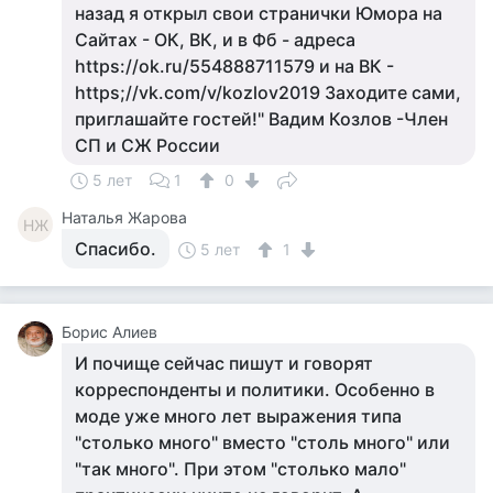
назад я открыл свои странички Юмора на
Сайтах - ОК, ВК, и в Фб - адреса
https://ok.ru/554888711579 и на ВК -
https;//vk.com/v/kozlov2019 Заходите сами,
приглашайте гостей!" Вадим Козлов -Член
СП и СЖ России
5 лет
1
0
Наталья Жарова
НЖ
Спасибо.
5 лет
1
Борис Алиев
И почище сейчас пишут и говорят
корреспонденты и политики. Особенно в
моде уже много лет выражения типа
"столько много" вместо "столь много" или
"так много". При этом "столько мало"