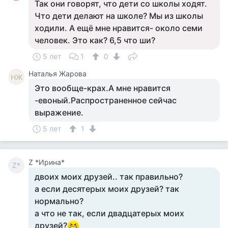
Так они говорят, что дети со школы ходят.
Что дети делают на школе? Мы из школы
ходили. А ещё мне нравится- около семи
человек. Это как? 6,5 что ши?
5 лет
1
0
Наталья Жарова
НЖ
Это вообще-крах.А мне нравится
-евоный.Распространенное сейчас
выражение.
5 лет
1
Z *Ирина*
Z*
двоих моих друзей.. так правильно?
а если десятерых моих друзей? так
нормально?
а что не так, если двадцатерых моих
друзей?