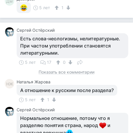
Дм
5 лет
1
Сергей Остёрский
Есть слова-неологизмы, нелитературные.
При частом употреблении становятся
литературными.
5 лет
17
0
Показать все комментарии
Наталья Жарова
НЖ
А отношение к русским после раздела?
5 лет
1
Сергей Остёрский
Нормальное отношение, потому что я
разделяю понятия страна, народ
и
властная верхушка
.