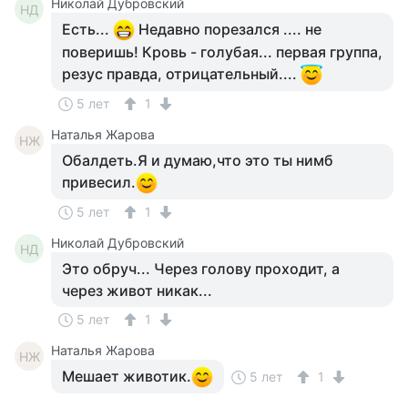
Николай Дубровский
НД
Есть...
Недавно порезался .... не
поверишь! Кровь - голубая... первая группа,
резус правда, отрицательный....
5 лет
1
Наталья Жарова
НЖ
Обалдеть.Я и думаю,что это ты нимб
привесил.
5 лет
1
Николай Дубровский
НД
Это обруч... Через голову проходит, а
через живот никак...
5 лет
1
Наталья Жарова
НЖ
Мешает животик.
5 лет
1