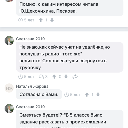
Помню, с каким интересом читала
Ю.Щекочихина, Пескова.
5 лет
1
Светлана 2019
Не знаю,как сейчас учат на удалёнке,но
послушать радио- того же"
великого"Соловьева-уши свернутся в
трубочку
5 лет
3
0
Наталья Жарова
НЖ
Согласна с Вами.
5 лет
1
Светлана 2019
Смеяться будете!?-"В 5 классе было
задание рассказать о происхождении