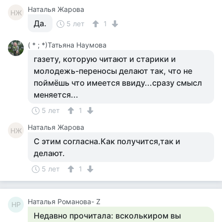
Наталья Жарова
НЖ
Да.
5 лет
1
( * ; *)Татьяна Наумова
газету, которую читают и старики и
молодежь-переносы делают так, что не
поймёшь что имеется ввиду...сразу смысл
меняется...
5 лет
1
Наталья Жарова
НЖ
С этим согласна.Как получится,так и
делают.
5 лет
1
Наталья Романова- Z
НР
Недавно прочитала: всколькиром вы