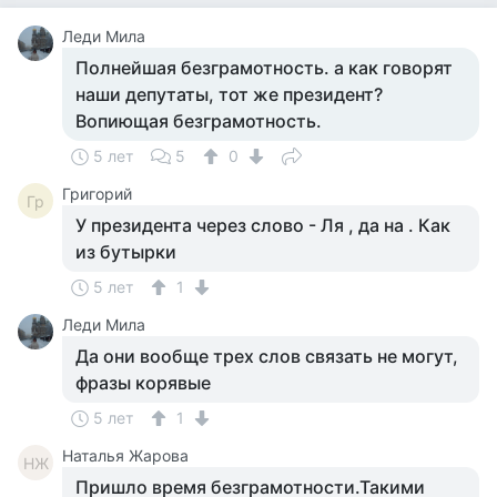
Леди Мила
Полнейшая безграмотность. а как говорят
наши депутаты, тот же президент?
Вопиющая безграмотность.
5 лет
5
0
Григорий
Гр
У президента через слово - Ля , да на . Как
из бутырки
5 лет
1
Леди Мила
Да они вообще трех слов связать не могут,
фразы корявые
5 лет
1
Наталья Жарова
НЖ
Пришло время безграмотности.Такими