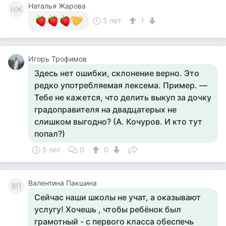
Наталья Жарова
НЖ
5 лет
1
Игорь Трофимов
Здесь нет ошибки, склонение верно. Это
редко употребляемая лексема. Пример. —
Тебе не кажется, что делить выкуп за дочку
градоправителя на двадцатерых не
слишком выгодно? (А. Кочуров. И кто тут
попал?)
5 лет
0
0
Валентина Пакшина
ВП
Сейчас наши школы не учат, а оказывают
услугу! Хочешь , чтобы ребёнок был
грамотный - с пеpвого класса обеспечь