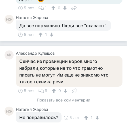
5 лет
1
0
Наталья Жарова
НЖ
Да все нормально.Люди все "схавают".
5 лет
1
Александр Кулешов
АК
Сейчас из провинции коров много
набрали,которые не то что грамотно
писать не могут Им еще не знакомо что
такое техника речи
5 лет
9
0
Показать все комментарии
Наталья Жарова
НЖ
Не понравилось?
5 лет
1