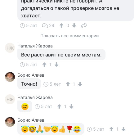
практически никто не говорит. А
догадаться о такой проверке мозгов не
хватает.
5 лет
29
0
Показать все комментарии
Наталья Жарова
НЖ
Все расставит по своим местам.
5 лет
1
Борис Алиев
Точно!
5 лет
1
Наталья Жарова
НЖ
5 лет
1
Борис Алиев
5 лет
1