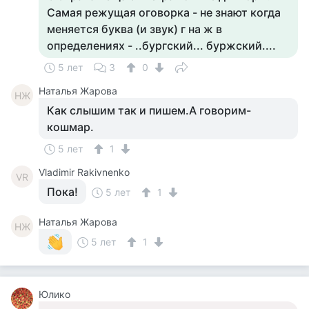
Самая режущая оговорка - не знают когда
меняется буква (и звук) г на ж в
определениях - ..бургский... буржский....
5 лет
3
0
Наталья Жарова
НЖ
Как слышим так и пишем.А говорим-
кошмар.
5 лет
1
Vladimir Rakivnenko
VR
Пока!
5 лет
1
Наталья Жарова
НЖ
5 лет
1
Юлико