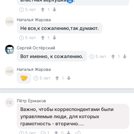
5 лет
1
Наталья Жарова
НЖ
Не все,к сожалению,так думают.
5 лет
1
Сергей Остёрский
Вот именно, к сожалению.
5 лет
1
Наталья Жарова
НЖ
5 лет
1
Пётр Ермаков
ПЕ
Важно, чтобы корреспондентами были
управляемые люди, для которых
грамотность - вторично....
5 лет
1
0