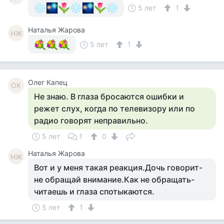
5 лет
1
Наталья Жарова
НЖ
5 лет
1
Олег Капец
ОК
Не знаю. В глаза бросаются ошибки и
режет слух, когда по телевизору или по
радио говорят неправильно.
5 лет
1
0
Наталья Жарова
НЖ
Вот и у меня такая реакция.Дочь говорит-
не обращай внимание.Как не обращать-
читаешь и глаза спотыкаются.
5 лет
1