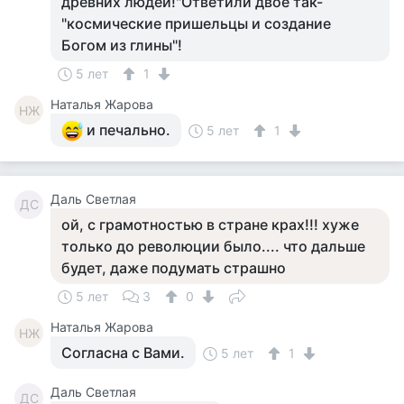
древних людей!"Ответили двое так-
"космические пришельцы и создание
Богом из глины"!
5 лет
1
Наталья Жарова
НЖ
и печально.
5 лет
1
Даль Светлая
ДС
ой, с грамотностью в стране крах!!! хуже
только до революции было.... что дальше
будет, даже подумать страшно
5 лет
3
0
Наталья Жарова
НЖ
Согласна с Вами.
5 лет
1
Даль Светлая
ДС