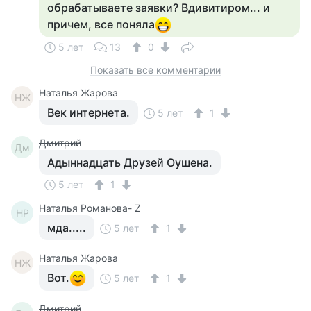
обрабатываете заявки? Вдивитиром... и
причем, все поняла
5 лет
13
0
Показать все комментарии
Наталья Жарова
НЖ
Век интернета.
5 лет
1
Дмитрий
Дм
Адыннадцать Друзей Оушена.
5 лет
1
Наталья Романова- Z
НР
мда.....
5 лет
1
Наталья Жарова
НЖ
Вот.
5 лет
1
Дмитрий