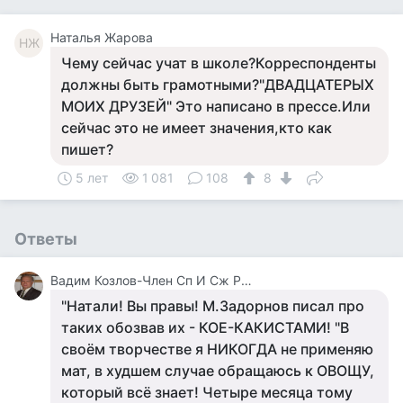
Наталья Жарова
НЖ
Чему сейчас учат в школе?Корреспонденты
должны быть грамотными?"ДВАДЦАТЕРЫХ
МОИХ ДРУЗЕЙ" Это написано в прессе.Или
сейчас это не имеет значения,кто как
пишет?
5 лет
1 081
108
8
Ответы
Вадим Козлов-Член Сп И Сж России.будут Вопросы -Звоните 8 926 571 18 95
"Натали! Вы правы! М.Задорнов писал про
таких обозвав их - КОЕ-КАКИСТАМИ! "В
своём творчестве я НИКОГДА не применяю
мат, в худшем случае обращаюсь к ОВОЩУ,
который всё знает! Четыре месяца тому