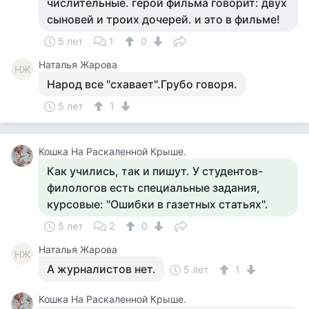
числительные. герой фильма говорит: двух
сыновей и троих дочерей. и это в фильме!
5 лет
1
0
Наталья Жарова
НЖ
Народ все "схавает".Грубо говоря.
5 лет
1
Кошка На Раскаленной Крыше.
Как учились, так и пишут. У студентов-
филологов есть специальные задания,
курсовые: "Ошибки в газетных статьях".
5 лет
2
0
Наталья Жарова
НЖ
А журналистов нет.
5 лет
1
Кошка На Раскаленной Крыше.