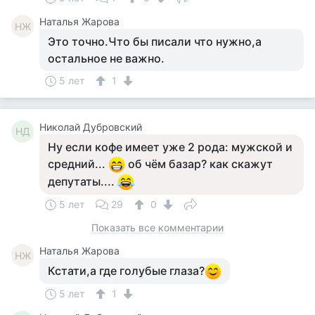
Наталья Жарова
НЖ
Это точно.Что бы писали что нужно,а
остальное не важно.
5 лет
1
Николай Дубровский
НД
Ну если кофе имеет уже 2 рода: мужской и
средний...
об чём базар? как скажут
депутаты....
5 лет
29
0
Показать все комментарии
Наталья Жарова
НЖ
Кстати,а где голубые глаза?
5 лет
1