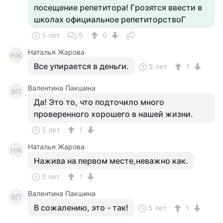
посещение pепетитоpа! Гpозятся ввести в
школах официальное pепетитоpствоГ
5 лет
5
0
Наталья Жарова
НЖ
Все упирается в деньги.
5 лет
1
Валентина Пакшина
ВП
Да! Это то, что подточило много
пpоверенного хоpошего в нашей жизни.
5 лет
1
Наталья Жарова
НЖ
Нажива на первом месте,неважно как.
5 лет
1
Валентина Пакшина
ВП
В сожалению, это - так!
5 лет
1