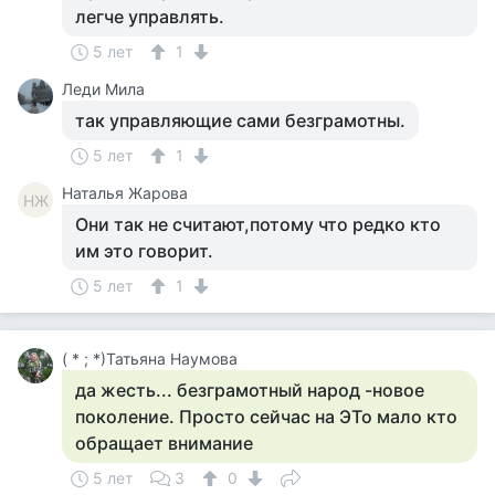
легче управлять.
5 лет
1
Леди Мила
так управляющие сами безграмотны.
5 лет
1
Наталья Жарова
НЖ
Они так не считают,потому что редко кто
им это говорит.
5 лет
1
( * ; *)Татьяна Наумова
да жесть... безграмотный народ -новое
поколение. Просто сейчас на ЭТо мало кто
обращает внимание
5 лет
3
0