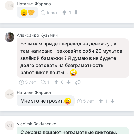
Наталья Жарова
НЖ
5 лет
1
Aлександр Кузьмин
Если вам придёт перевод на денежку , а
там написано - заховайте соби 20 мультов
зелёной бамажки ? Я думаю в не будете
долго сетовать на безграмотность
работников почты ...
5 лет
1
0
Наталья Жарова
НЖ
Мне это не грозит.
5 лет
1
Vladimir Rakivnenko
VR
С экрана вещают неграмотные дикторы.