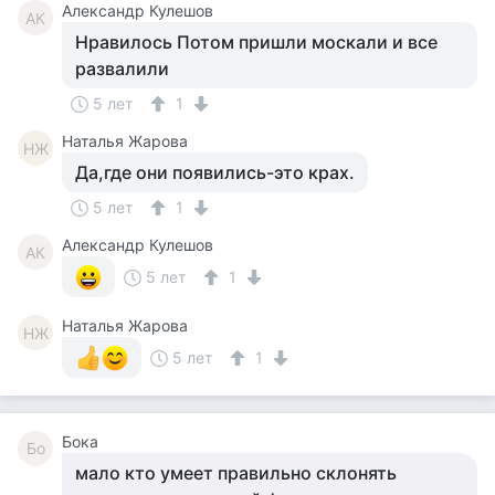
Александр Кулешов
АК
Нравилось Потом пришли москали и все
развалили
5 лет
1
Наталья Жарова
НЖ
Да,где они появились-это крах.
5 лет
1
Александр Кулешов
АК
5 лет
1
Наталья Жарова
НЖ
5 лет
1
Бока
Бо
мало кто умеет правильно склонять