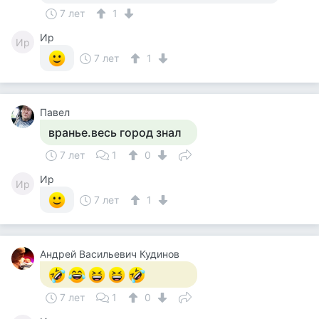
7 лет
1
Ир
Ир
7 лет
1
Павел
вранье.весь город знал
7 лет
1
0
Ир
Ир
7 лет
1
Андрей Васильевич Кудинов
7 лет
1
0