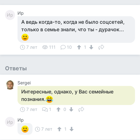
Ир
Ир
А ведь когда-то, когда не было соцсетей,
только в семье знали, что ты - дурачок...
7 лет
111
10
1
Ответы
Sergei
Интересные, однако, у Вас семейные
познания.
7 лет
1
0
Ир
Ир
7 лет
1