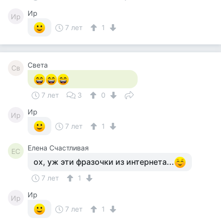
Ир
Ир
7 лет
1
Света
Св
7 лет
3
0
Ир
Ир
7 лет
1
Елена Счастливая
ЕС
ох, уж эти фразочки из интернета...
7 лет
1
Ир
Ир
7 лет
1