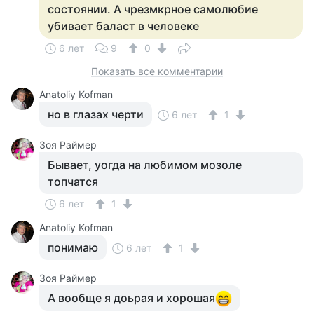
состоянии. А чрезмкрное самолюбие
убивает баласт в человеке
6 лет
9
0
Показать все комментарии
Anatoliy Kofman
но в глазах черти
6 лет
1
Зоя Раймер
Бывает, уогда на любимом мозоле
топчатся
6 лет
1
Anatoliy Kofman
понимаю
6 лет
1
Зоя Раймер
А вообще я доьрая и хорошая