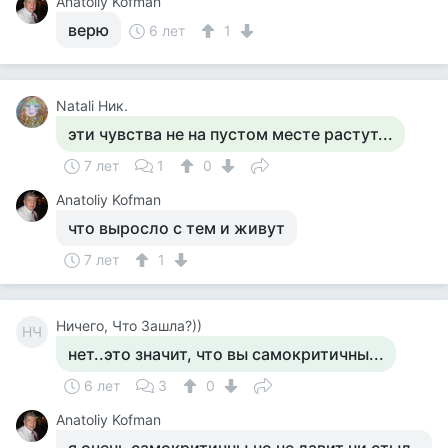
Anatoliy Kofman
верю
6 лет
1
Natali Ник.
эти чувства не на пустом месте растут...
7 лет
1
0
Anatoliy Kofman
что выросло с тем и живут
7 лет
1
Ничего, Что Зашла?))
НЧ
нет..это значит, что вы самокритичны...
6 лет
3
0
Anatoliy Kofman