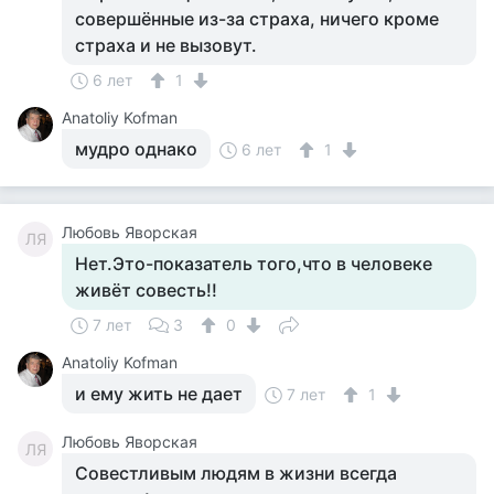
совершённые из-за страха, ничего кроме
страха и не вызовут.
6 лет
1
Anatoliy Kofman
мудро однако
6 лет
1
Любовь Яворская
ЛЯ
Нет.Это-показатель того,что в человеке
живёт совесть!!
7 лет
3
0
Anatoliy Kofman
и ему жить не дает
7 лет
1
Любовь Яворская
ЛЯ
Совестливым людям в жизни всегда