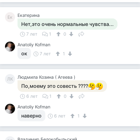
Екатерина
Ек
Нет,это очень нормальные чувства...
7 лет
1
0
Anatoliy Kofman
ок
7 лет
1
Людмила Козина ( Агеева )
ЛК
По,моему это совесть ????
6 лет
1
0
Anatoliy Kofman
наверно
6 лет
1
Владимир Белокобыльский