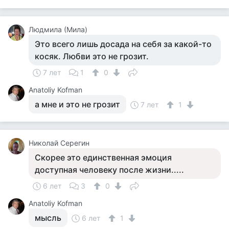
Людмила (Мила)
Это всего лишь досада на себя за какой-то
косяк. Любви это не грозит.
7 лет
1
0
Anatoliy Kofman
а мне и это не грозит
7 лет
1
Николай Серегин
Скорее это единственная эмоция
доступная человеку после жизни.....
6 лет
3
0
Anatoliy Kofman
мысль
6 лет
1