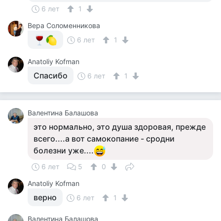
6 лет
1
Вера Соломенникова
6 лет
1
Anatoliy Kofman
Спасибо
6 лет
1
Валентина Балашова
это нормально, это душа здоровая, прежде
всего....а вот самокопание - сродни
болезни уже....
6 лет
5
0
Anatoliy Kofman
верно
6 лет
1
Валентина Балашова