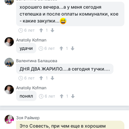
хорошего вечера...а у меня сегодня
степешка и после оплаты коммуналки, кое
- какие закупки...
6 лет
1
Anatoliy Kofman
удачи
6 лет
1
Валентина Балашова
ДНЯ ДВА ЖАРИЛО....а сегодня тучки....
6 лет
1
Anatoliy Kofman
понял
6 лет
1
Зоя Раймер
Это Совесть, при чем еще в хорошем