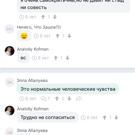
я очень самокритичны,но не давит ни стыд
ни совесть
6 лет
1
Ничего, Что Зашла?))
НЧ
6 лет
1
Anatoliy Kofman
ес
6 лет
1
Элла Абалуева
ЭА
Это нормальные человеческие чувства
6 лет
7
0
Anatoliy Kofman
Трудно не согласиться
6 лет
1
Элла Абалуева
ЭА