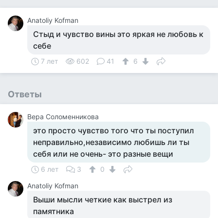
Anatoliy Kofman
Стыд и чувство вины это яркая не любовь к
себе
7 лет
602
41
6
Ответы
Вера Соломенникова
это просто чувство того что ты поступил
неправильно,независимо любишь ли ты
себя или не очень- это разные вещи
6 лет
3
0
Anatoliy Kofman
Выши мысли четкие как выстрел из
памятника