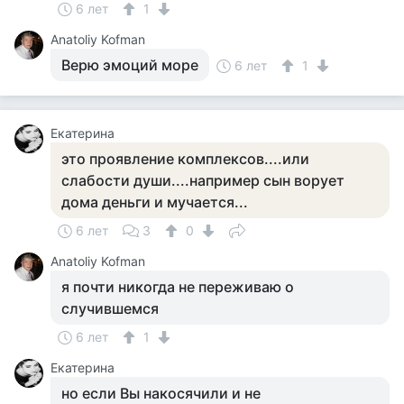
6 лет
1
Anatoliy Kofman
Верю эмоций море
6 лет
1
Екатерина
это проявление комплексов....или
слабости души....например сын ворует
дома деньги и мучается...
6 лет
3
0
Anatoliy Kofman
я почти никогда не переживаю о
случившемся
6 лет
1
Екатерина
но если Вы накосячили и не