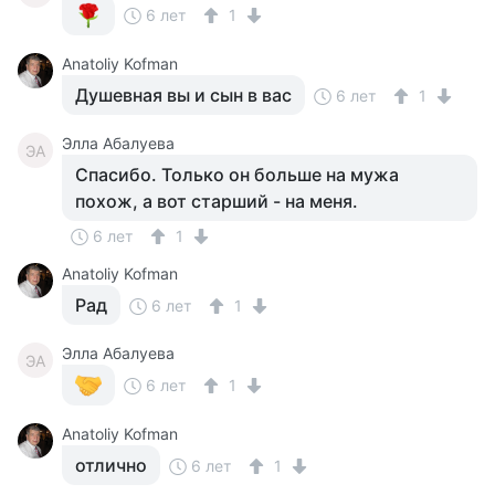
6 лет
1
Anatoliy Kofman
Душевная вы и сын в вас
6 лет
1
Элла Абалуева
ЭА
Спасибо. Только он больше на мужа
похож, а вот старший - на меня.
6 лет
1
Anatoliy Kofman
Рад
6 лет
1
Элла Абалуева
ЭА
6 лет
1
Anatoliy Kofman
отлично
6 лет
1