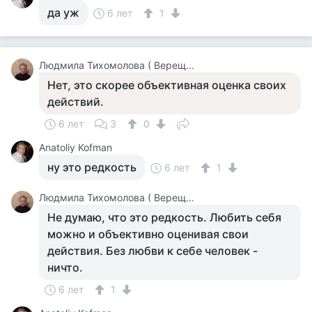
да уж
6 лет
1
Людмила Тихомолова ( Верещагина )
Нет, это скорее объективная оценка своих
действий.
6 лет
3
0
Anatoliy Kofman
ну это редкость
6 лет
1
Людмила Тихомолова ( Верещагина )
Не думаю, что это редкость. Любить себя
можно и объективно оценивая свои
действия. Без любви к себе человек -
ничто.
6 лет
1