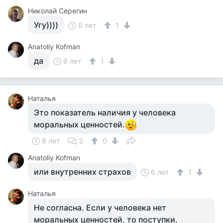
Николай Серегин
Угу))))
6 лет
1
Anatoliy Kofman
да
6 лет
1
Наталья
Это показатель наличия у человека
моральных ценностей.
6 лет
3
0
Anatoliy Kofman
или внутренних страхов
6 лет
1
Наталья
Не согласна. Если у человека нет
моральных ценностей, то поступки,