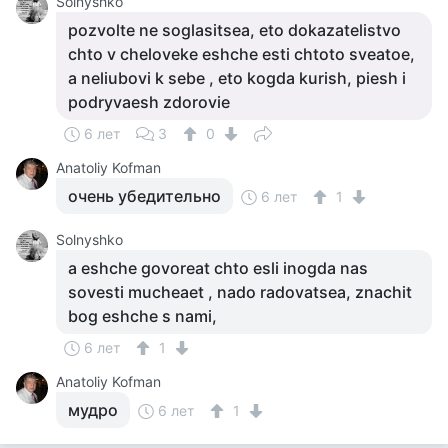
Solnyshko
pozvolte ne soglasitsea, eto dokazatelistvo
chto v cheloveke eshche esti chtoto sveatoe,
a neliubovi k sebe , eto kogda kurish, piesh i
podryvaesh zdorovie
6 лет
3
0
Anatoliy Kofman
очень убедительно
6 лет
1
Solnyshko
a eshche govoreat chto esli inogda nas
sovesti mucheaet , nado radovatsea, znachit
bog eshche s nami,
6 лет
1
Anatoliy Kofman
мудро
6 лет
1