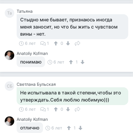
Татьяна
Та
Стыдно мне бывает, признаюсь иногда
меня заносит, но что бы жить с чувством
вины - нет.
6 лет
1
0
Anatoliy Kofman
понимаю
6 лет
1
Светлана Бульская
СБ
Не испытывала в такой степени,чтобы это
утверждать.Себя люблю любимую)))
6 лет
1
0
Anatoliy Kofman
отлично
6 лет
1