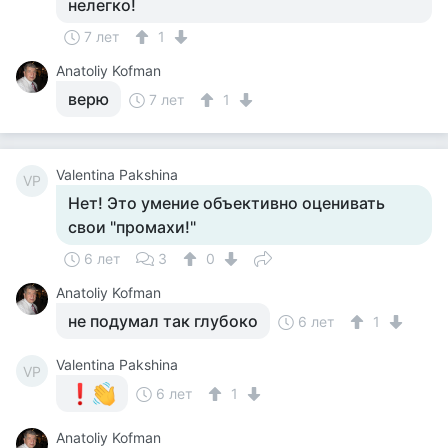
нелегко!
7 лет
1
Anatoliy Kofman
верю
7 лет
1
Valentina Pakshina
VP
Нет! Это умение объективно оценивать
свои "промахи!"
6 лет
3
0
Anatoliy Kofman
не подумал так глубоко
6 лет
1
Valentina Pakshina
VP
6 лет
1
Anatoliy Kofman