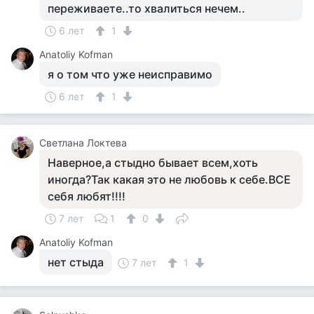
переживаете..то хвалиться нечем..
6 лет
1
Anatoliy Kofman
я о том что уже неисправимо
6 лет
1
Светлана Локтева
Наверное,а стыдно бывает всем,хоть
иногда?Так какая это не любовь к себе.ВСЕ
себя любят!!!!
7 лет
1
0
Anatoliy Kofman
нет стыда
7 лет
1