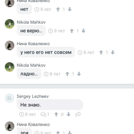
Нина Коваленко
нет
9 лет
1
Nikola Mahkov
не верю..
9 лет
1
Нина Коваленко
у него его нет совсем
9 лет
1
Nikola Mahkov
ладно..
9 лет
1
Sergey Lezheev
SL
Не знаю.
9 лет
1
0
Нина Коваленко
зря
9 лет
1