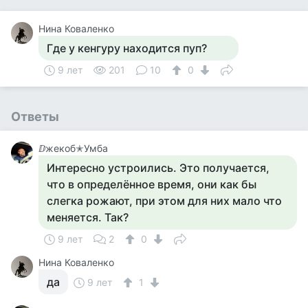
Нина Коваленко
Где у кенгуру находится пуп?
9 лет
201
10
0
Ответы
ⅅжекоб✭Умба
Интересно устроились. Это получается,
что в определённое время, они как бы
слегка рожают, при этом для них мало что
меняется. Так?
9 лет
2
0
Нина Коваленко
да
9 лет
1