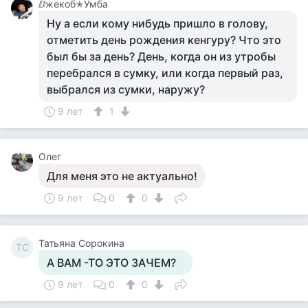
ⅅжекоб✭Умба
Ну а если кому нибудь пришло в голову,
отметить день рождения кенгуру? Что это
был бы за день? День, когда он из утробы
перебрался в сумку, или когда первый раз,
выбрался из сумки, наружу?
9 лет
1
Олег
Для меня это не актуально!
9 лет
0
0
Татьяна Сорокина
ТС
А ВАМ -ТО ЭТО ЗАЧЕМ?
9 лет
0
0