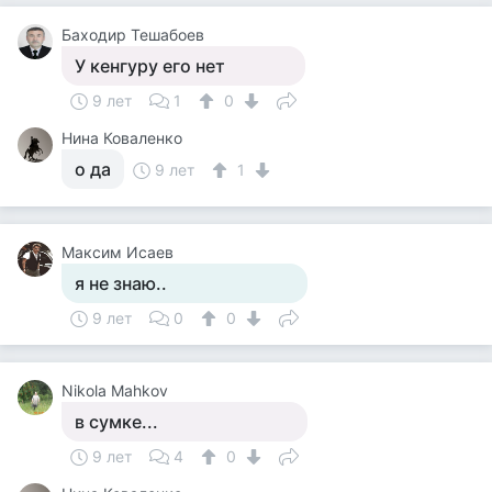
Баходир Тешабоев
У кенгуру его нет
9 лет
1
0
Нина Коваленко
о да
9 лет
1
Максим Исаев
я не знаю..
9 лет
0
0
Nikola Mahkov
в сумке...
9 лет
4
0