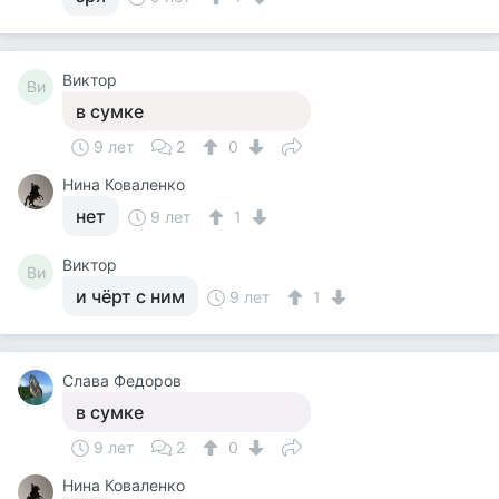
Виктор
Ви
в сумке
9 лет
2
0
Нина Коваленко
нет
9 лет
1
Виктор
Ви
и чёрт с ним
9 лет
1
Слава Федоров
в сумке
9 лет
2
0
Нина Коваленко