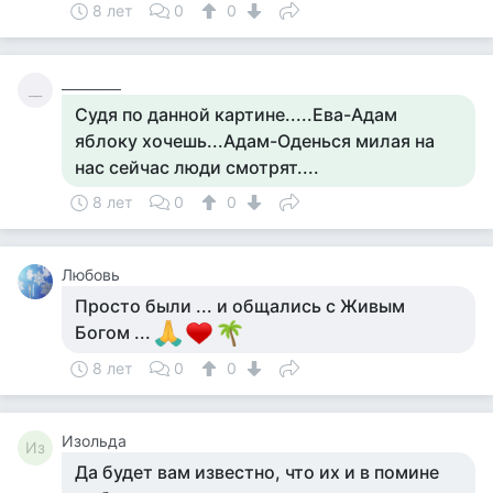
8 лет
0
0
_________
__
Судя по данной картине.....Ева-Адам
яблоку хочешь...Адам-Оденься милая на
нас сейчас люди смотрят....
8 лет
0
0
Любовь
Просто были ... и общались с Живым
Богом ...
8 лет
0
0
Изольда
Из
Да будет вам известно, что их и в помине