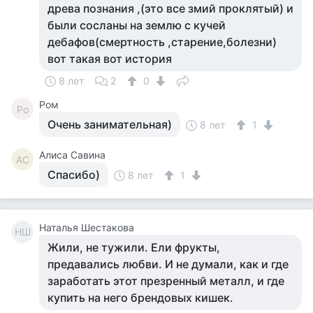
древа познания ,(это все змий проклятый) и
были сосланы на землю с кучей
дебафов(смертность ,старение,болезни)
вот такая вот история
8 лет
2
0
Ром
Ро
Очень занимательная)
8 лет
1
Алиса Савина
АС
Спасибо)
8 лет
1
Наталья Шестакова
НШ
Жили, не тужили. Ели фрукты,
предавались любви. И не думали, как и где
заработать этот презренный металл, и где
купить на него брендовых кишек.