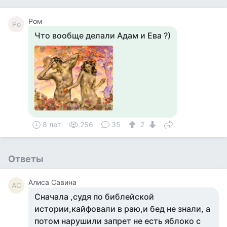
Ром
Ро
Что вообще делали Адам и Ева ?)
8 лет
256
35
2
Ответы
Алиса Савина
АС
Сначала ,судя по библейской
истории,кайфовали в раю,и бед не знали, а
потом нарушили запрет не есть яблоко с