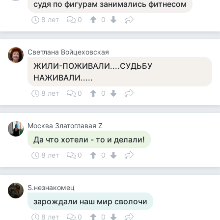
судя по фигурам занимались фитнесом
8 лет
0
0
Светлана Войцеховская
ЖИЛИ-ПОЖИВАЛИ....СУДЬБУ
НАЖИВАЛИ.....
8 лет
0
0
Москва Златоглавая Z
Да что хотели - то и делали!
8 лет
0
0
S.незнакомец
зарождали наш мир сволочи
8 лет
0
0