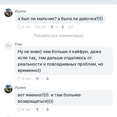
Ирина
а был ли мальчик? а была ли девочка?)))
8 лет
45
0
Показать все комментарии
Ром
Ро
Ну не знаю) чем больше я кайфую, даже
если так, тем дальше отдаляюсь от
реальности и повседневных проблем, но
временно))
8 лет
1
Ирина
вот именно!!))). и тем больнее
возвращаться))))
8 лет
1