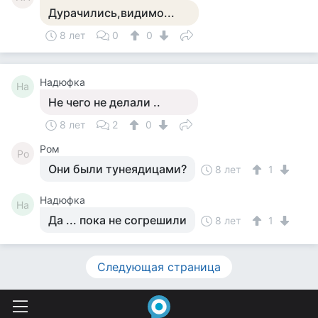
Дурачились,видимо...
8 лет
0
0
Надюфка
На
Не чего не делали ..
8 лет
2
0
Ром
Ро
Они были тунеядицами?
8 лет
1
Надюфка
На
Да ... пока не согрешили
8 лет
1
Следующая страница