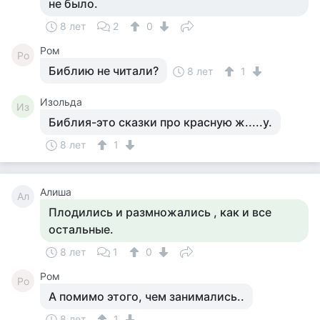
не было.
8 лет
2
0
Ром
Ро
Библию не читали?
8 лет
1
Изольда
Из
Библия-это сказки про красную ж.....у.
8 лет
1
Алиша
Ал
Плодились и размножались , как и все
остальные.
8 лет
1
0
Ром
Ро
А помимо этого, чем занимались..
8 лет
1