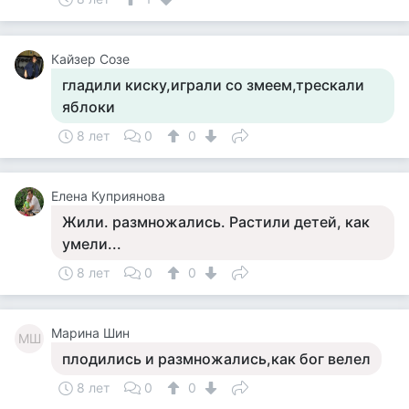
Кайзер Созе
гладили киску,играли со змеем,трескали
яблоки
8 лет
0
0
Елена Куприянова
Жили. размножались. Растили детей, как
умели...
8 лет
0
0
Марина Шин
МШ
плодились и размножались,как бог велел
8 лет
0
0