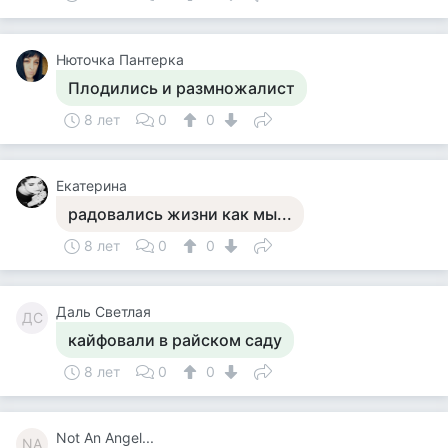
Нюточка Пантерка
Плодились и размножалист
8 лет
0
0
Екатерина
радовались жизни как мы...
8 лет
0
0
Даль Светлая
ДС
кайфовали в райском саду
8 лет
0
0
Not An Angel...
NA