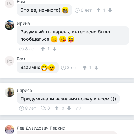
Ром
Ро
Это да, немного)
8 лет
1
Ирина
Разумный ты парень, интересно было
пообщаться
8 лет
1
Ром
Ро
Взаимно
8 лет
1
Лариса
Придумывали названия всему и всем.)))
8 лет
0
0
Лев Дувидович Перкис