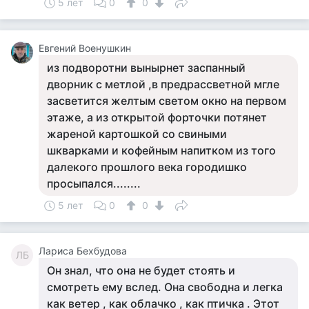
5 лет
0
0
Евгений Военушкин
из подворотни вынырнет заспанный
дворник с метлой ,в предрассветной мгле
засветится желтым светом окно на первом
этаже, а из открытой форточки потянет
жареной картошкой со свиными
шкварками и кофейным напитком из того
далекого прошлого века городишко
просыпался........
5 лет
0
0
Лариса Бехбудова
ЛБ
Он знал, что она не будет стоять и
смотреть ему вслед. Она свободна и легка
как ветер , как облачко , как птичка . Этот