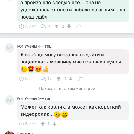
а произошло следующее... она не
удержалась от слёз и побежала за ним ...но
поезд ушёл
5 лет
0
0
Кот Ученый-Чтец
КУ
Я вообще могу внезапно подойти и
поцеловать женщину мне понравившуюся...
5 лет
12
0
Показать все комментарии
Кот Ученый-Чтец
КУ
Может как кролик, а может как короткий
видеоролик...
5 лет
1
Светика