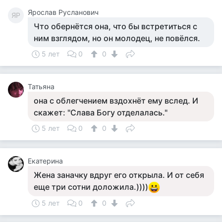
Ярослав Русланович
ЯР
Что обернётся она, что бы встретиться с
ним взглядом, но он молодец, не повёлся.
5 лет
0
0
Татьяна
она с облегчением вздохнёт ему вслед. И
скажет: "Слава Богу отделалась."
5 лет
0
0
Екатерина
Жена заначку вдруг его открыла. И от себя
еще три сотни доложила.))))
5 лет
0
0