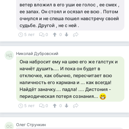
ветер вложил в его уши ее голос , ее смех ,
ее запах. Он стоял и осязал ее всю . Потом
очнулся и не спеша пошел навстречу своей
судьбе. Другой , не с ней .
5 лет
0
0
Николай Дубровский
НД
Она набросит ему на шею его же галстук и
начнёт душить.... И пока он будет в
отключке, как обычно, пересчитает всю
наличность его кармана и ... как всегда!
Найдёт заначку.... падла! .... Дистония -
периодическая потеря сознания...
5 лет
0
0
Олег Стрункин
ОС