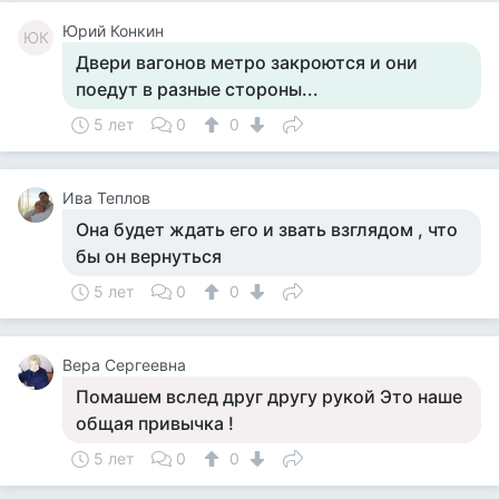
Юрий Конкин
ЮК
Двери вагонов метро закроются и они
поедут в разные стороны...
5 лет
0
0
Ива Теплов
Она будет ждать его и звать взглядом , что
бы он вернуться
5 лет
0
0
Вера Сергеевна
Помашем вслед друг другу рукой Это наше
общая привычка !
5 лет
0
0