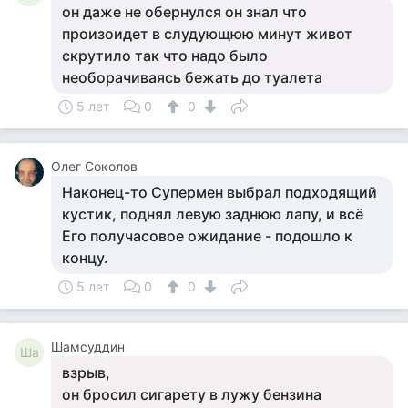
он даже не обернулся он знал что
произоидет в слудующюю минут живот
скрутило так что надо было
необорачиваясь бежать до туалета
5 лет
0
0
Олег Соколов
Наконец-то Супермен выбрал подходящий
кустик, поднял левую заднюю лапу, и всё
Его получасовое ожидание - подошло к
концу.
5 лет
0
0
Шамсуддин
Ша
взрыв,
он бросил сигарету в лужу бензина