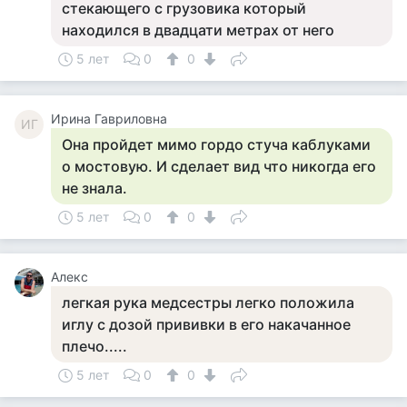
стекающего с грузовика который
находился в двадцати метрах от него
5 лет
0
0
Ирина Гавриловна
ИГ
Она пройдет мимо гордо стуча каблуками
о мостовую. И сделает вид что никогда его
не знала.
5 лет
0
0
Алекс
легкая рука медсестры легко положила
иглу с дозой прививки в его накачанное
плечо.....
5 лет
0
0